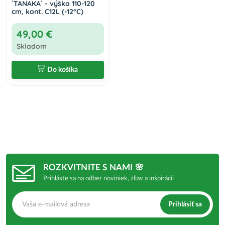
´TANAKA´ - výška 110-120
cm, kont. C12L (-12°C)
49,00 €
Skladom
Do košíka
ROZKVITNITE S NAMI 🌸
Prihláste sa na odber noviniek, zliav a inšpirácií
Prihlásiť sa