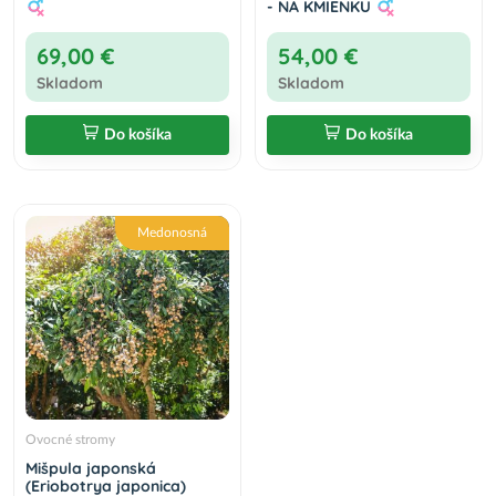
- NA KMIENKU
69,00 €
54,00 €
Skladom
Skladom
Do košíka
Do košíka
Medonosná
Ovocné stromy
Mišpula japonská
(Eriobotrya japonica)