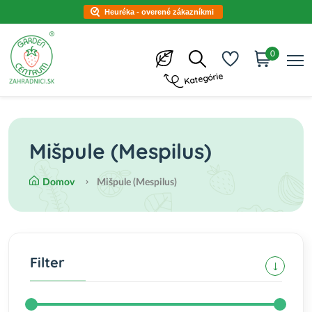
Heuréka - overené zákazníkmi
0
Kategórie
Mišpule (Mespilus)
Domov
Mišpule (Mespilus)
Filter