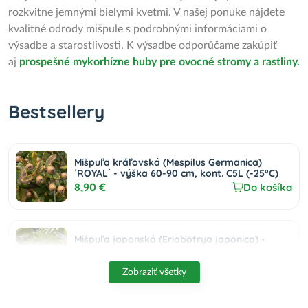
rozkvitne jemnými bielymi kvetmi. V našej ponuke nájdete
kvalitné odrody mišpule s podrobnými informáciami o
výsadbe a starostlivosti. K výsadbe odporúčame zakúpiť
aj
prospešné mykorhízne huby pre ovocné stromy a rastliny.
Bestsellery
Mišpuľa kráľovská (Mespilus Germanica)
´ROYAL´ - výška 60-90 cm, kont. C5L (-25°C)
8,90 €
Do košíka
Mišpuľa japonská (Eriobotrya japonica) -
výška 80-100 cm, kont. C15L (-12°C)
74,00 €
Do košíka
Zobraziť všetky