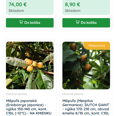
74,00 €
8,90 €
Skladom
Skladom
Do košíka
Do košíka
Medonosná
Ovocné stromy
Ovocné stromy
Mišpuľa japonská
Mišpuľa (Mespilus
(Eriobotrya japonica) -
Germanica) ´DUTCH GIANT´
výška 130-140 cm, kont.
- výška 170-210 cm, obvod
C10L (-12°C) - NA KMIENKU
kmeňa 8/10 cm, kont. C10L