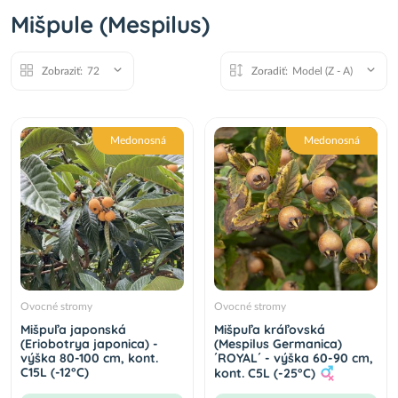
Mišpula japonská (Eriobotrya japonica)
Mišpule (Mespilus)
´TANAKA´ - výška 110-120 cm, kont. C12L (-12°C)
49,00 €
Do košíka
Zobraziť:
72
Zoradiť:
Model (Z - A)
Mišpuľa (Mespilus Germanica) ´DUTCH GIANT´ -
výška 170-210 cm, obvod kmeňa 8/10 cm,
kont. C10L - NA KMIENKU
Medonosná
Medonosná
54,00 €
Do košíka
Mišpuľa japonská (Eriobotrya japonica) -
výška 130-140 cm, kont. C10L (-12°C) - NA
KMIENKU
69,00 €
Do košíka
Ovocné stromy
Ovocné stromy
Mišpuľa japonská
Mišpuľa kráľovská
(Eriobotrya japonica) -
(Mespilus Germanica)
výška 80-100 cm, kont.
´ROYAL´ - výška 60-90 cm,
C15L (-12°C)
kont. C5L (-25°C)