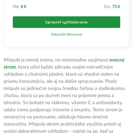
Od:
8 €
Do:
73 €
Upresniť vyhľadávanie
Pokročilé filtrovanie
Mišpuľa je menej známy, no mimoriadne zaujímavý
ovocný
strom
, ktorý oživí každú záhradu svojím netradičným
vzhľadom a chutnými plodmi, ktoré sú vhodné nielen na
priamu konzumáciu, ale aj na ďalšie spracovanie. Plody
mišpule sú jedinečné svojou hnedou farbou a sladkokyslou
chuťou, ktorá sa po dozretí mení na príjemne jemnú a
lahodnú. Sú bohaté na vlákninu, vitamín C a antioxidanty,
vďaka čomu podporujú trávenie a imunitu. Tento strom je
nenáročný na pestovanie, obľubuje hlavne slnečné
stanovištia. Mišpuľa okrem praktického využitia poteší aj
svojím dekoratívnym vzhľadom – najmä na jar, keď sa