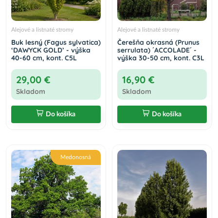
Alejové a listnaté stromy
Alejové a listnaté stromy
Buk lesný (Fagus sylvatica)
Čerešňa okrasná (Prunus
‘DAWYCK GOLD’ - výška
serrulata) ´ACCOLADE´ -
40-60 cm, kont. C5L
výška 30-50 cm, kont. C3L
29,00 €
16,90 €
Skladom
Skladom
Do košíka
Do košíka
Medonosná