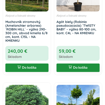
Alejové a listnaté stromy
Alejové a listnaté stromy
Muchovník stromovitý
Agát biely (Robinia
(Amelanchier arborea)
pseudocacacia) ´TWISTY
´ROBIN HILL´ - výška 290-
BABY´ - výška 80-100 cm,
300 cm, obvod kmeňa 6/8
kont. C4L - NA KMIENKU
cm, kont. C15L - NA
KMIENKU
240,00 €
59,00 €
Skladom
Skladom
Do košíka
Do košíka