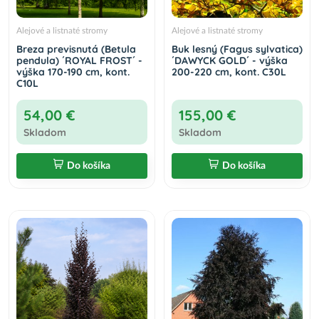
Alejové a listnaté stromy
Alejové a listnaté stromy
Breza previsnutá (Betula
Buk lesný (Fagus sylvatica)
pendula) ´ROYAL FROST´ -
´DAWYCK GOLD´ - výška
výška 170-190 cm, kont.
200-220 cm, kont. C30L
C10L
54,00 €
155,00 €
Skladom
Skladom
Do košíka
Do košíka