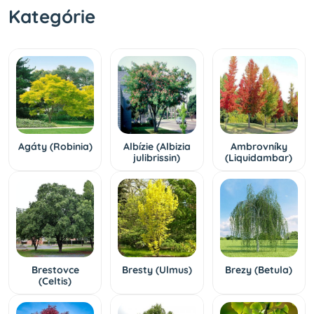
Kategórie
Agáty (Robinia)
Albízie (Albizia
Ambrovníky
julibrissin)
(Liquidambar)
Brestovce
Bresty (Ulmus)
Brezy (Betula)
(Celtis)