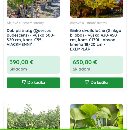
Alejové a listnaté stromy
Alejové a listnaté stromy
Dub plstnatý (Quercus
Ginko dvojlaločné (Ginkgo
pubescens) - výška 300-
biloba) - výška 430-450
320 cm, kont. C55L -
cm, kont. C130L, obvod
VIACKMENNÝ
kmeňa 18/20 cm -
EXEMPLÁR
390,00 €
650,00 €
Skladom
Skladom
Do košíka
Do košíka