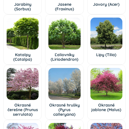
Jarabiny
Jasene
Javory (Acer)
(Sorbus)
(Fraxinus)
Katalpy
Ľaliovníky
Lipy (Tilia)
(Catalpa)
(Liriodendron)
Okrasné
Okrasné hrušky
Okrasné
čerešne (Prunus
(Pyrus
jablone (Malus)
serrulata)
calleryana)