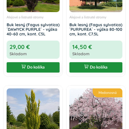
Alejové a listnaté stromy
Alejové a listnaté stromy
Buk lesný (Fagus sylvatica)
Buk lesný (Fagus sylvatica)
´DAWYCK PURPLE´ - výška
´PURPUREA´ - výška 80-100
40-60 cm, kont. C5L
cm, kont. C7.5L
29,00 €
14,50 €
Skladom
Skladom
Do košíka
Do košíka
Medonosná