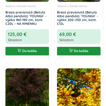
Alejové a listnaté stromy
Alejové a listnaté stromy
Breza previsnutá (Betula
Breza previsnutá (Betula
Alba pendula) ´YOUNGII´ -
Alba pendula) ´YOUNGII´ -
výška 180-190 cm, kont.
výška 200-250 cm, kont.
C20L - NA KMIENKU
C12L
125,00 €
69,00 €
Skladom
Skladom
Do košíka
Do košíka