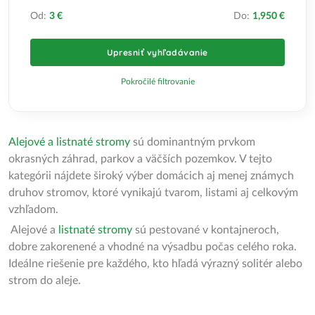
Od:
3 €
Do:
1,950 €
Upresniť vyhľadávanie
Pokročilé filtrovanie
Alejové a listnaté stromy
sú dominantným prvkom
okrasných záhrad, parkov a väčších pozemkov. V tejto
kategórii nájdete široký výber domácich aj menej známych
druhov stromov, ktoré vynikajú tvarom, listami aj celkovým
vzhľadom.
Alejové a
listnaté stromy
sú pestované v kontajneroch,
dobre zakorenené a vhodné na výsadbu počas celého roka.
Ideálne riešenie pre každého, kto hľadá výrazný solitér alebo
strom do aleje.