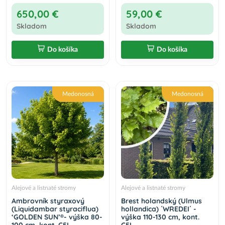
650,00 €
59,00 €
Skladom
Skladom
Do košíka
Do košíka
Medonosná
Medonosná
Alejové a listnaté stromy
Alejové a listnaté stromy
Ambrovník styraxový
Brest holandský (Ulmus
(Liquidambar styraciflua)
hollandica) ´WREDEI´ -
‘GOLDEN SUN’®- výška 80-
výška 110-130 cm, kont.
100 cm, kont. C5L
C5L