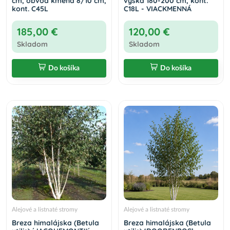
cm, obvod kmeňa 8/10 cm,
výška 180-200 cm, kont.
kont. C45L
C18L - VIACKMENNÁ
185,00 €
120,00 €
Skladom
Skladom
Do košíka
Do košíka
Alejové a listnaté stromy
Alejové a listnaté stromy
Breza himalájska (Betula
Breza himalájska (Betula