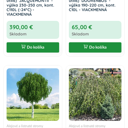
utilis) ´JACQUEMONTII´ -
utilis) ‘DOORENBOS’ -
výška 230-250 cm, kont.
výška 190-220 cm, kont.
C110L (-24°C) -
C10L - VIACKMENNÁ
VIACKMENNÁ
390,00 €
65,00 €
Skladom
Skladom
Do košíka
Do košíka
Alejové a listnaté stromy
Alejové a listnaté stromy