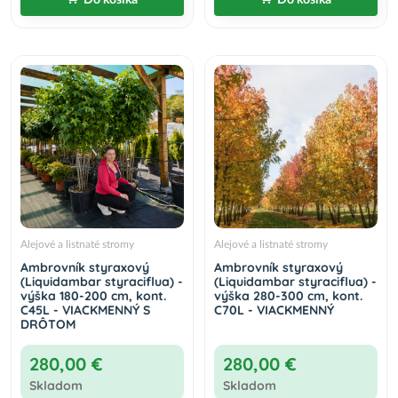
Alejové a listnaté stromy
Alejové a listnaté stromy
Ambrovník styraxový
Ambrovník styraxový
(Liquidambar styraciflua) -
(Liquidambar styraciflua) -
výška 180-200 cm, kont.
výška 280-300 cm, kont.
C45L - VIACKMENNÝ S
C70L - VIACKMENNÝ
DRÔTOM
280,00 €
280,00 €
Skladom
Skladom