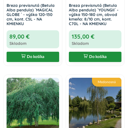
Breza previsnutá (Betula
Breza previsnutá (Betula
Alba pendula) ´MAGICAL
Alba pendula) ´YOUNGII´ -
GLOBE ´ - výška 120-130
výška 150-180 cm, obvod
cm, kont. C5L - NA
kmeňa: 8/10 cm, kont.
KMIENKU
C70L - NA KMIENKU
89,00 €
135,00 €
Skladom
Skladom
Do košíka
Do košíka
Medonosná