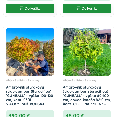
Do košíka
Do košíka
Alejové a listnaté stromy
Alejové a listnaté stromy
Ambrovník styraxový
Ambrovník styraxový
(Liquidambar Styraciflua)
(Liquidambar styraciflua)
´GUMBALL´ - výška 100-120
´GUMBALL´ - výška 80-100
cm, kont. C30L -
cm, obvod kmeňa 8/10 cm,
VIACKMENNÝ BONSAJ
kont. C18L - NA KMIENKU
390,00 €
48,00 €