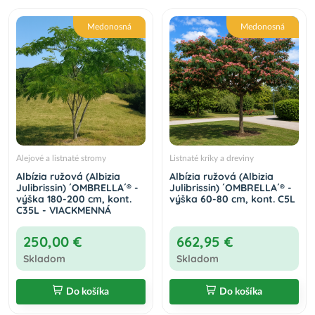
Medonosná
Medonosná
Alejové a listnaté stromy
Listnaté kríky a dreviny
Albízia ružová (Albizia
Albízia ružová (Albizia
Julibrissin) ´OMBRELLA´® -
Julibrissin) ´OMBRELLA´® -
výška 180-200 cm, kont.
výška 60-80 cm, kont. C5L
C35L - VIACKMENNÁ
250,00 €
662,95 €
Skladom
Skladom
Do košíka
Do košíka