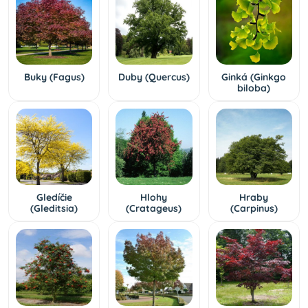
Buky (Fagus)
Duby (Quercus)
Ginká (Ginkgo
biloba)
Gledíčie
Hlohy
Hraby
(Gleditsia)
(Cratageus)
(Carpinus)