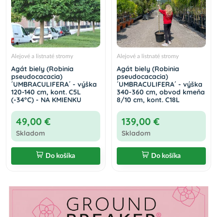
Alejové a listnaté stromy
Alejové a listnaté stromy
Agát biely (Robinia
Agát biely (Robinia
pseudocacacia)
pseudocacacia)
´UMBRACULIFERA´ - výška
´UMBRACULIFERA´ - výška
120-140 cm, kont. C5L
340-360 cm, obvod kmeňa
(-34°C) - NA KMIENKU
8/10 cm, kont. C18L
49,00 €
139,00 €
Skladom
Skladom
Do košíka
Do košíka