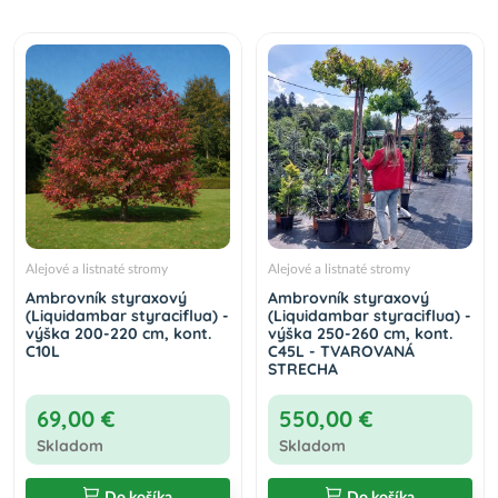
Alejové a listnaté stromy
Alejové a listnaté stromy
Ambrovník styraxový
Ambrovník styraxový
(Liquidambar styraciflua) -
(Liquidambar styraciflua) -
výška 200-220 cm, kont.
výška 250-260 cm, kont.
C10L
C45L - TVAROVANÁ
STRECHA
69,00 €
550,00 €
Skladom
Skladom
Do košíka
Do košíka