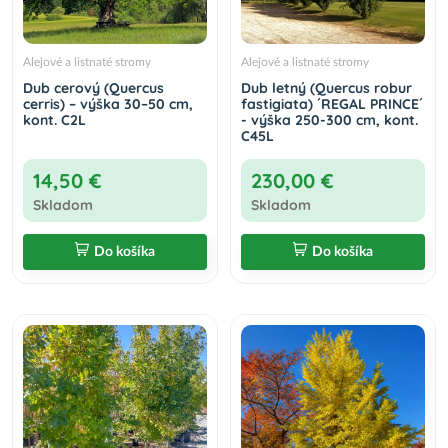
Alejové a listnaté stromy
Alejové a listnaté stromy
Dub cerový (Quercus
Dub letný (Quercus robur
cerris) – výška 30–50 cm,
fastigiata) ´REGAL PRINCE´
kont. C2L
- výška 250-300 cm, kont.
C45L
14,50 €
230,00 €
Skladom
Skladom
Do košíka
Do košíka