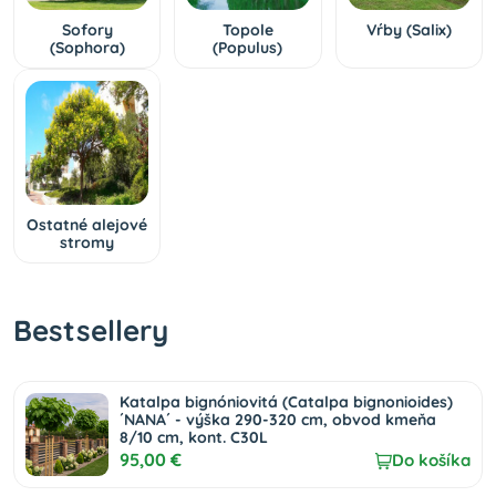
Sofory
Topole
Vŕby (Salix)
(Sophora)
(Populus)
Ostatné alejové
stromy
Bestsellery
Katalpa bignóniovitá (Catalpa bignonioides)
´NANA´ - výška 290-320 cm, obvod kmeňa
8/10 cm, kont. C30L
95,00 €
Do košíka