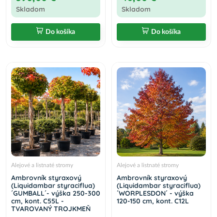
Skladom
Skladom
Do košíka
Do košíka
Alejové a listnaté stromy
Alejové a listnaté stromy
Ambrovník styraxový
Ambrovník styraxový
(Liquidambar styraciflua)
(Liquidambar styraciflua)
´GUMBALL´- výška 250-300
´WORPLESDON´ - výška
cm, kont. C55L -
120-150 cm, kont. C12L
TVAROVANÝ TROJKMEŇ