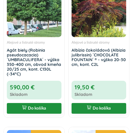
Alejové a listnaté stromy
Alejové a listnaté stromy
Agát biely (Robinia
Albízia čokoládová (Albizia
pseudocacacia)
julibrissin) ´CHOCOLATE
´UMBRACULIFERA´ - výška
FOUNTAIN´ ® - výška 20-30
350-400 cm, obvod kmeňa
cm, kont. C2L
20/25 cm, kont. C130L
(-34°C)
590,00 €
19,50 €
Skladom
Skladom
Do košíka
Do košíka