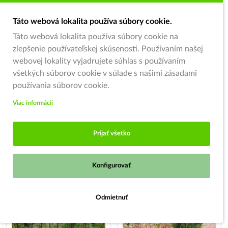
Táto webová lokalita používa súbory cookie.
Táto webová lokalita používa súbory cookie na
zlepšenie používateľskej skúsenosti. Používaním našej
Alejové a listnaté stromy
Alejové a listnaté stromy
webovej lokality vyjadrujete súhlas s používaním
Ginko dvojlaločné (Ginkgo
Ginko dvojlaločné (Ginkgo
všetkých súborov cookie v súlade s našimi zásadami
biloba) - výška 70-100 cm,
biloba) – výška 30-50 cm,
používania súborov cookie.
kont. C10L - VIACKMEŇ
kont. C2L
Viac informácii
54,00 €
9,90 €
Skladom
Skladom
Prijať všetko
Do košíka
Do košíka
Konfigurovať
Medonosná
Predajňa je zatvorená
Odmietnuť
Otváracie hodiny