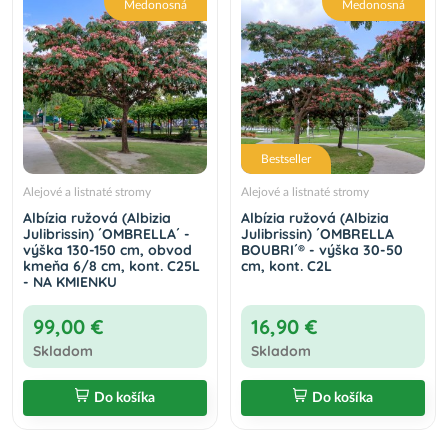
Medonosná
Medonosná
Bestseller
Alejové a listnaté stromy
Alejové a listnaté stromy
Albízia ružová (Albizia
Albízia ružová (Albizia
Julibrissin) ´OMBRELLA´ -
Julibrissin) ´OMBRELLA
výška 130-150 cm, obvod
BOUBRI´® - výška 30-50
kmeňa 6/8 cm, kont. C25L
cm, kont. C2L
- NA KMIENKU
99,00 €
16,90 €
Skladom
Skladom
Do košíka
Do košíka