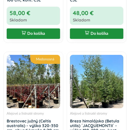
58,00 €
48,00 €
Skladom
Skladom
Do košíka
Do košíka
Medonosná
Alejové a listnaté stromy
Alejové a listnaté stromy
Brestovec južný (Celtis
Breza himalájska (Betula
australis) - výška 320-350
utilis) ´JACQUEMONTII´ -