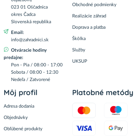
Obchodné podmienky
023 01 Oščadnica
Vŕba štíhlopestíková (Salix gracilistyla)
´MOUNT ASO´® výška: 20-30 cm, kont. C3L -
okres Čadca
Realizácie záhrad
KRÍK
Slovenská republika
7,90 €
Do košíka
Doprava a platba
Email:
Škôlka
info@zahradnici.sk
Albízia ružová (Albizia Julibrissin) ´TROPICAL
DREAM´® - výška 30-50 cm, kont. C2L
Služby
Otváracie hodiny
17,90 €
Do košíka
predajne:
UKSUP
Pon - Pia / 08:00 - 17:00
Sobota / 08:00 - 12:30
Ambrovník styraxový (Liquidambar
Nedeľa / Zatvorené
styraciflua) ´GUMBALL´ - výška 80-100 cm,
obvod kmeňa 8/10 cm, kont. C18L - NA
Môj profil
Platobné metódy
KMIENKU
48,00 €
Do košíka
Adresa dodania
Javor dlaňolistý (Acer palmatum)
Objednávky
´ATROPURPUREUM´ - výška 40-60 cm, kont.
C1,5L
Obľúbené produkty
18,50 €
Do košíka