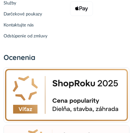
Služby
Darčekové poukazy
Albízia ružová (Albizia Julibrissin) - výška 270-
290 cm, obvod kmeňa 6/8 cm, kont. C18L
145,00 €
Kontaktujte nás
Do košíka
Odstúpenie od zmluvy
Platan javorolistý (Platanus x acerifolia)
´ALPHEN ´S GLOBE´- výška 300-320 cm, obvod
kmeňa 6/8 cm kont. C30L
Ocenenia
169,00 €
Do košíka
Vŕba čiernokvetá (Salix gracilistyla
melanostachys) ´KUROME´ - výška 70-100 cm,
kont. C3L
6,90 €
Do košíka