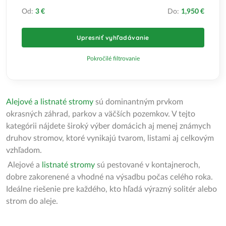
Od:
3 €
Do:
1,950 €
Upresniť vyhľadávanie
Pokročilé filtrovanie
Alejové a listnaté stromy
sú dominantným prvkom
okrasných záhrad, parkov a väčších pozemkov. V tejto
kategórii nájdete široký výber domácich aj menej známych
druhov stromov, ktoré vynikajú tvarom, listami aj celkovým
vzhľadom.
Alejové a
listnaté stromy
sú pestované v kontajneroch,
dobre zakorenené a vhodné na výsadbu počas celého roka.
Ideálne riešenie pre každého, kto hľadá výrazný solitér alebo
strom do aleje.