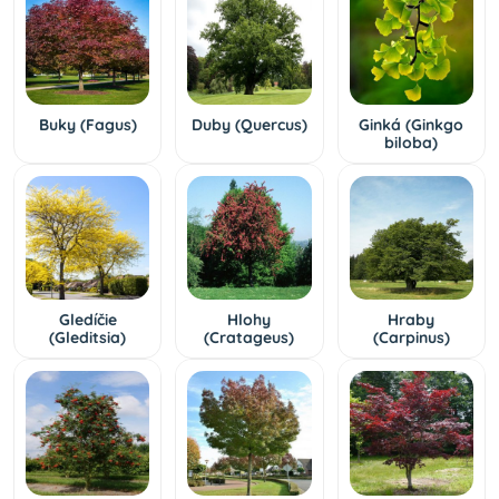
Buky (Fagus)
Duby (Quercus)
Ginká (Ginkgo
biloba)
Gledíčie
Hlohy
Hraby
(Gleditsia)
(Cratageus)
(Carpinus)