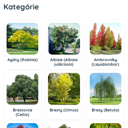
Kategórie
Agáty (Robinia)
Albízie (Albizia
Ambrovníky
julibrissin)
(Liquidambar)
Brestovce
Bresty (Ulmus)
Brezy (Betula)
(Celtis)