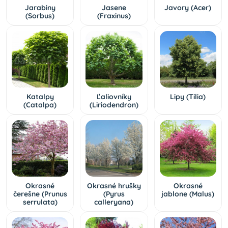
Jarabiny
Jasene
Javory (Acer)
(Sorbus)
(Fraxinus)
Katalpy
Ľaliovníky
Lipy (Tilia)
(Catalpa)
(Liriodendron)
Okrasné
Okrasné hrušky
Okrasné
čerešne (Prunus
(Pyrus
jablone (Malus)
serrulata)
calleryana)