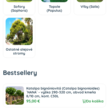
Sofory
Topole
Vŕby (Salix)
(Sophora)
(Populus)
Ostatné alejové
stromy
Bestsellery
Katalpa bignóniovitá (Catalpa bignonioides)
´NANA´ - výška 290-320 cm, obvod kmeňa
8/10 cm, kont. C30L
95,00 €
Do košíka