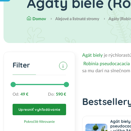
Agáty biele (R
Domov
Alejové a listnaté stromy
Agáty (Robi
Agát biely
je rýchlorast
Filter
Robinia pseudocacacia
sa mu darí na slnečnom 
Od:
49 €
Do:
590 €
Bestseller
Upresniť vyhľadávanie
Agát biely
Pokročilé filtrovanie
pseudocac
- výška 3