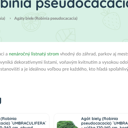
obinia pseudocacaci
nia)
Agáty biele (Robinia pseudocacacia)
úci a
nenáročný listnatý strom
vhodný do záhrad, parkov aj mest
vyniká dekoratívnymi listami, voňavým kvitnutím a vysokou od
stanovišti a je ideálnou voľbou pre každého, kto hľadá spoľahli
y
 (Robinia
Agát biely (Robinia
acia) ´UMBRACULIFERA´
pseudocacacia) ´UMBRA
40-360 cm, obvod
- výška 120-140 cm, kon