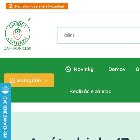
Heuréka - overené zákazníkmi
Novinky
Domov
O
Kategórie
Realizácie záhrad