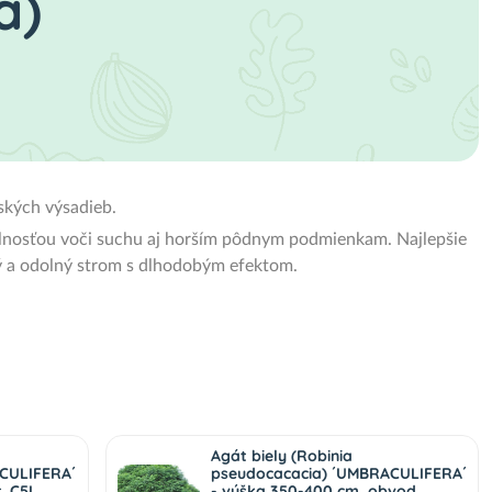
a)
ských výsadieb.
olnosťou voči suchu aj horším pôdnym podmienkam. Najlepšie
vý a odolný strom s dlhodobým efektom.
Agát biely (Robinia
CULIFERA´
pseudocacacia) ´UMBRACULIFERA´
t. C5L
- výška 350-400 cm, obvod