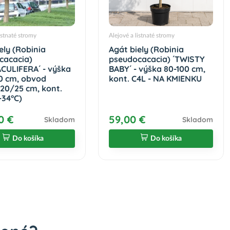
istnaté stromy
Alejové a listnaté stromy
ely (Robinia
Agát biely (Robinia
cacacia)
pseudocacacia) ´TWISTY
CULIFERA´ - výška
BABY´ - výška 80-100 cm,
0 cm, obvod
kont. C4L - NA KMIENKU
20/25 cm, kont.
-34°C)
0 €
59,00 €
Skladom
Skladom
Do košíka
Do košíka