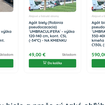
Alejové a listnaté stromy
Alejové a l
Agát biely (Robinia
Agát bi
pseudocacacia)
pseudo
 výška
´UMBRACULIFERA´ - výška
´UMBRA
120-140 cm, kont. C5L
350-40
nt.
(-34°C) - NA KMIENKU
kmeňa 
C130L (
49,00 €
590,0
Skladom
Skladom
Do košíka