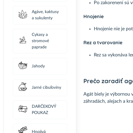
Po zakorenení sú v
Agáve, kaktusy
Hnojenie
a sukulenty
Hnojenie nie je po
Cykasy a
stromové
Rez a tvarovanie
paprade
Rez sa vykonáva le
Jahody
Prečo zaradiť ag
Jarné cibuľoviny
Agát biely je výbornou 
záhradách, alejach a kr
DARČEKOVÝ
POUKAZ
Hnojivá