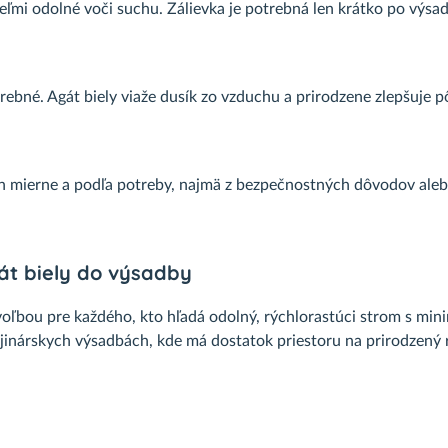
eľmi odolné voči suchu. Zálievka je potrebná len krátko po výsa
trebné. Agát biely viaže dusík zo vzduchu a prirodzene zlepšuje p
n mierne a podľa potreby, najmä z bezpečnostných dôvodov aleb
át biely do výsadby
voľbou pre každého, kto hľadá odolný, rýchlorastúci strom s min
ajinárskych výsadbách, kde má dostatok priestoru na prirodzený r