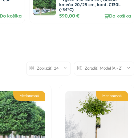
kmeňa 20/25 cm, kont. C130L
(-34°C)
590,00 €
Do košíka
Do košíka
Zobraziť:
24
Zoradiť:
Model (A - Z)
Medonosná
Medonosná