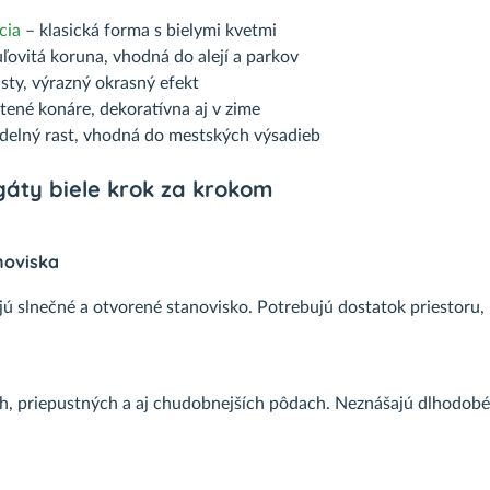
cia
– klasická forma s bielymi kvetmi
ľovitá koruna, vhodná do alejí a parkov
isty, výrazný okrasný efekt
tené konáre, dekoratívna aj v zime
delný rast, vhodná do mestských výsadieb
agáty biele krok za krokom
noviska
jú slnečné a otvorené stanovisko. Potrebujú dostatok priestoru
ch, priepustných a aj chudobnejších pôdach. Neznášajú dlhodob