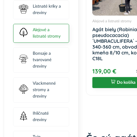
Listnaté kríky a
dreviny
Alejové a listnaté stromy
Agát biely (Robinia
Alejové a
pseudocacacia)
listnaté stromy
´UMBRACULIFERA´ -
340-360 cm, obvod
kmeňa 8/10 cm, ko
Bonsaje a
C18L
tvarované
dreviny
139,00 €
Do košíka
Viackmenné
stromy a
dreviny
Ihličnaté
dreviny