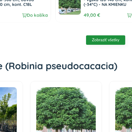
0 cm, kont. C18L
(-34°C) - NA KMIENKU
49,00 €
Do košíka
 (Robinia
acia) ´TWISTY BABY´ -
Zobraziť všetky
00 cm, kont. C4L - NA
Do košíka
e (Robinia pseudocacacia)