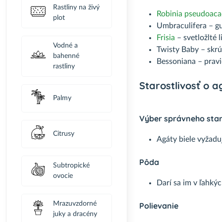
Rastliny na živý
Robinia pseudoaca
plot
Umbraculifera – gu
Frisia
– svetložlté l
Vodné a
Twisty Baby – skrú
bahenné
Bessoniana – pravi
rastliny
Starostlivosť o 
Palmy
Výber správneho sta
Citrusy
Agáty biele vyžadu
Pôda
Subtropické
ovocie
Darí sa im v ľahký
Mrazuvzdorné
Polievanie
juky a dracény