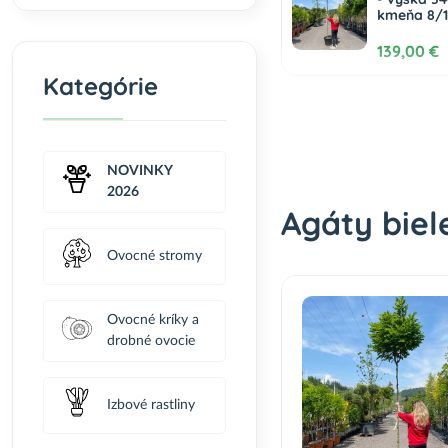
kmeňa 8/1
139,00 €
Kategórie
Agát biely
pseudocac
výška 80-1
KMIENKU
NOVINKY
59,00 €
2026
Agáty biel
Ovocné stromy
Ovocné kríky a
drobné ovocie
Izbové rastliny