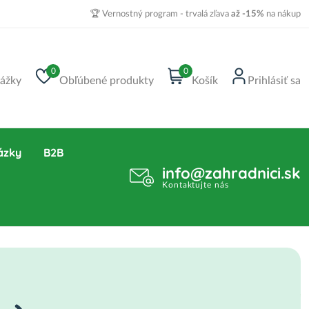
🏆 Vernostný program - trvalá zľava
až -15%
na nákup
0
0
ážky
Obľúbené produkty
Košík
Prihlásiť sa
ázky
B2B
info@zahradnici.sk
Kontaktujte nás