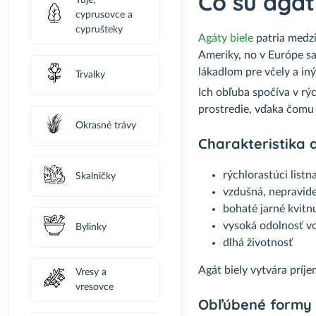
Čo sú agát
Tuje,
cyprusovce a
cyprušteky
Agáty biele
patria medz
Ameriky, no v Európe sa
lákadlom pre včely a in
Trvalky
Ich obľuba spočíva v rý
prostredie, vďaka čomu
Okrasné trávy
Charakteristika 
rýchlorastúci listn
Skalničky
vzdušná, nepravid
bohaté jarné kvitn
vysoká odolnosť v
Bylinky
dlhá životnosť
Agát biely vytvára príj
Vresy a
vresovce
Obľúbené formy a