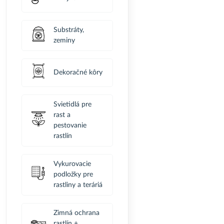
Substráty,
zeminy
Dekoračné kôry
Svietidlá pre
rast a
pestovanie
rastlín
Vykurovacie
podložky pre
rastliny a teráriá
Zimná ochrana
rastlín +