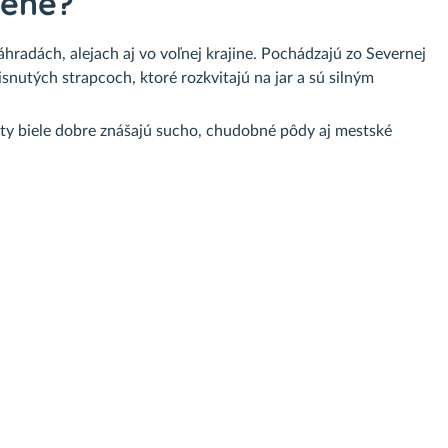
bené?
záhradách, alejach aj vo voľnej krajine. Pochádzajú zo Severnej
snutých strapcoch, ktoré rozkvitajú na jar a sú silným
áty biele dobre znášajú sucho, chudobné pôdy aj mestské