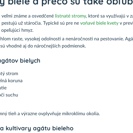
y biele a prečo sú také obľú
i veľmi známe a osvedčené
listnaté stromy
, ktoré sa využívajú v 
 pestujú už stáročia. Typické sú pre ne
voňavé biele kvety
v previ
ý opeľujúci hmyz.
chlom raste, vysokej odolnosti a nenáročnosti na pestovanie. Ag
 sú vhodné aj do náročnejších podmienok.
agátov bielych
atý strom
elná koruna
utie
oči suchu
emný tieň a výrazne ovplyvňuje mikroklímu okolia.
 kultivary agátu bieleho