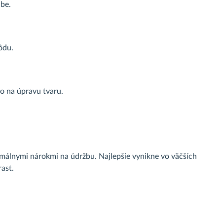
dbe.
ôdu.
o na úpravu tvaru.
imálnymi nárokmi na údržbu. Najlepšie vynikne vo väčších
ast.