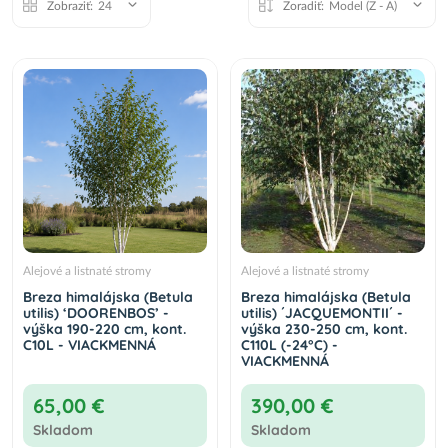
Zobraziť:
24
Zoradiť:
Model (Z - A)
Alejové a listnaté stromy
Alejové a listnaté stromy
Breza himalájska (Betula
Breza himalájska (Betula
utilis) ‘DOORENBOS’ -
utilis) ´JACQUEMONTII´ -
výška 190-220 cm, kont.
výška 230-250 cm, kont.
C10L - VIACKMENNÁ
C110L (-24°C) -
VIACKMENNÁ
65,00 €
390,00 €
Skladom
Skladom