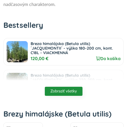
nadčasovým charakterom.
Bestsellery
Breza himalájska (Betula utilis)
´JACQUEMONTII´ - výška 180-200 cm, kont.
C18L - VIACKMENNÁ
120,00 €
Do košíka
Breza himalájska (Betula utilis)
´JACQUEMONTII´ - výška 230-250 cm, kont.
C110L (-24°C) - VIACKMENNÁ
390,00 €
Do košíka
Zobraziť všetky
Breza himalájska (Betula utilis) ‘DOORENBOS’
Brezy himalájske (Betula utilis)
- výška 190-220 cm, kont. C10L - VIACKMENNÁ
65,00 €
Do košíka