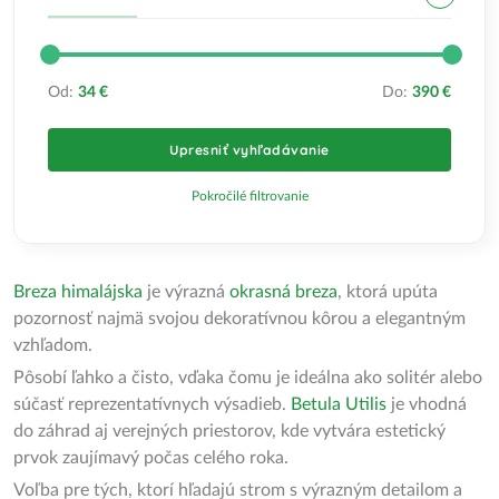
Od:
34 €
Do:
390 €
Upresniť vyhľadávanie
Pokročilé filtrovanie
Breza himalájska
je výrazná
okrasná breza
, ktorá upúta
pozornosť najmä svojou dekoratívnou kôrou a elegantným
vzhľadom.
Pôsobí ľahko a čisto, vďaka čomu je ideálna ako solitér alebo
súčasť reprezentatívnych výsadieb.
Betula Utilis
je vhodná
do záhrad aj verejných priestorov, kde vytvára estetický
prvok zaujímavý počas celého roka.
Voľba pre tých, ktorí hľadajú strom s výrazným detailom a