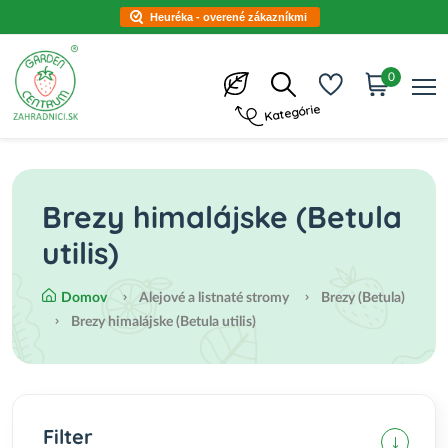
Heuréka - overené zákazníkmi
0
Kategórie
Brezy himalájske (Betula
utilis)
Domov
Alejové a listnaté stromy
Brezy (Betula)
Brezy himalájske (Betula utilis)
Filter