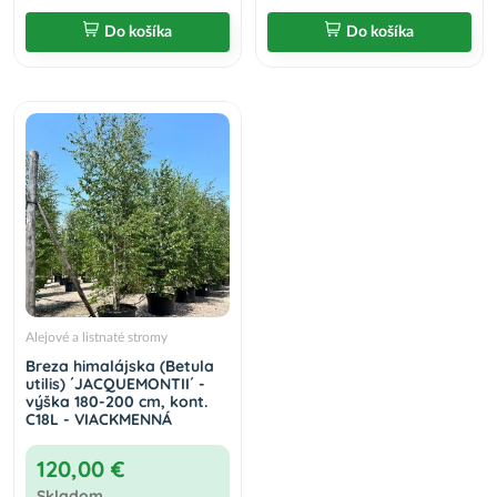
Do košíka
Do košíka
Alejové a listnaté stromy
Breza himalájska (Betula
utilis) ´JACQUEMONTII´ -
výška 180-200 cm, kont.
C18L - VIACKMENNÁ
120,00 €
Skladom