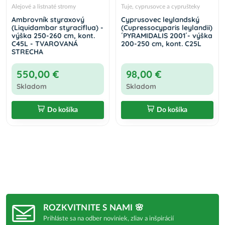
Alejové a listnaté stromy
Tuje, cyprusovce a cyprušteky
Ambrovník styraxový
Cyprusovec leylandský
(Liquidambar styraciflua) -
(Cupressocyparis leylandii)
výška 250-260 cm, kont.
´PYRAMIDALIS 2001´- výška
C45L - TVAROVANÁ
200-250 cm, kont. C25L
STRECHA
550,00 €
98,00 €
Skladom
Skladom
Do košíka
Do košíka
ROZKVITNITE S NAMI 🌸
Prihláste sa na odber noviniek, zliav a inšpirácií