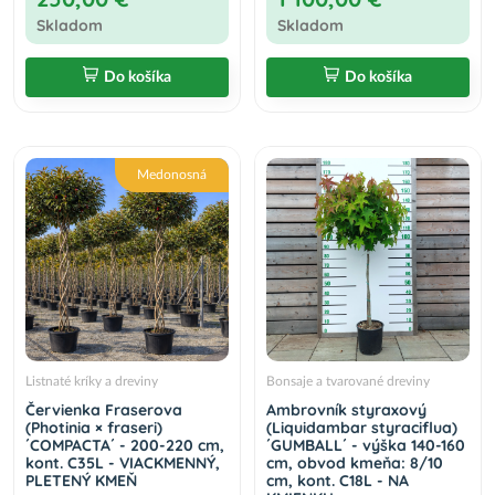
Skladom
Skladom
Do košíka
Do košíka
Medonosná
Listnaté kríky a dreviny
Bonsaje a tvarované dreviny
Červienka Fraserova
Ambrovník styraxový
(Photinia × fraseri)
(Liquidambar styraciflua)
´COMPACTA´ - 200-220 cm,
´GUMBALL´ - výška 140-160
kont. C35L - VIACKMENNÝ,
cm, obvod kmeňa: 8/10
PLETENÝ KMEŇ
cm, kont. C18L - NA