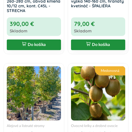
260-280 cm, obvod kmeňa
výška 140-160 cm, hranatý
10/12 cm, kont. C45L -
kvetináč - ŠPALIÉRA
STRECHA
390,00 €
79,00 €
Skladom
Skladom
Do košíka
Do košíka
Medonosná
Alejové a listnaté stromy
Ovocné kríky a drobné ovocie