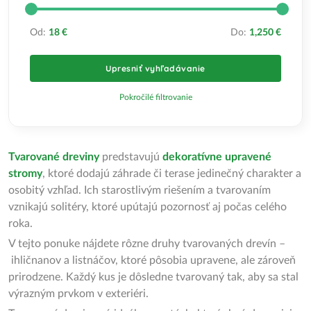
Od:
18 €
Do:
1,250 €
Upresniť vyhľadávanie
Pokročilé filtrovanie
Tvarované dreviny
predstavujú
dekoratívne upravené
stromy
, ktoré dodajú záhrade či terase jedinečný charakter a
osobitý vzhľad. Ich starostlivým riešením a tvarovaním
vznikajú solitéry, ktoré upútajú pozornosť aj počas celého
roka.
V tejto ponuke nájdete rôzne druhy tvarovaných drevín –
ihličnanov a listnáčov, ktoré pôsobia upravene, ale zároveň
prirodzene. Každý kus je dôsledne tvarovaný tak, aby sa stal
výrazným prvkom v exteriéri.