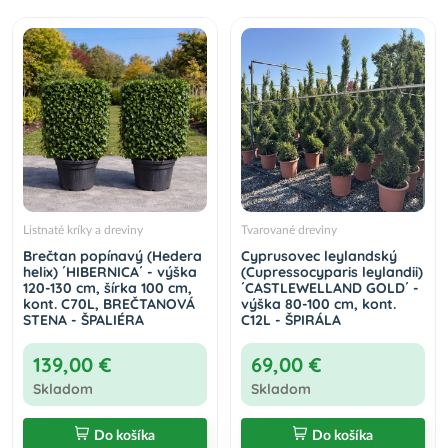
´U´)
250,00 €
Do košíka
Listnaté kríky a dreviny
Tvarované dreviny
Brečtan popínavý (Hedera
Cyprusovec leylandský
helix) ´HIBERNICA´ - výška
(Cupressocyparis leylandii)
120-130 cm, šírka 100 cm,
´CASTLEWELLAND GOLD´ -
kont. C70L, BREČTANOVÁ
výška 80-100 cm, kont.
STENA - ŠPALIÉRA
C12L - ŠPIRÁLA
139,00 €
69,00 €
Skladom
Skladom
Do košíka
Do košíka