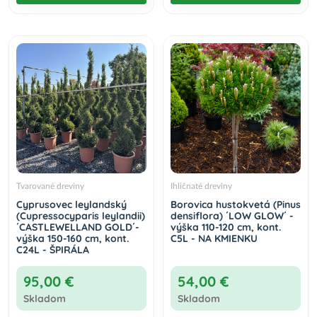
Tvarované dreviny
Ihličnaté dreviny
Cyprusovec leylandský
Borovica hustokvetá (Pinus
(Cupressocyparis leylandii)
densiflora) ´LOW GLOW´ -
´CASTLEWELLAND GOLD´-
výška 110-120 cm, kont.
výška 150-160 cm, kont.
C5L - NA KMIENKU
C24L - ŠPIRÁLA
95,00 €
54,00 €
Skladom
Skladom