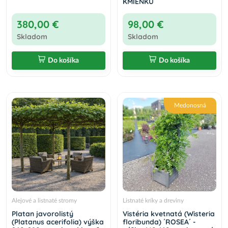
KMIENKU
380,00 €
98,00 €
Skladom
Skladom
Do košíka
Do košíka
Medonosná
Alejové a listnaté stromy
Listnaté kríky a dreviny
Platan javorolistý
Vistéria kvetnatá (Wisteria
(Platanus acerifolia) výška
floribunda) ´ROSEA´ -