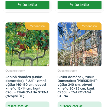
Do košíka
Do košíka
Medonosná
Medonosná
Ovocné stromy
Ovocné stromy
Jabloň domáca (Malus
Slivka domáca (Prunus
domestica) ´FUJI´ - zimná,
Domestica) ´PRESIDENT´-
výška 140-150 cm, obvod
výška 240 cm, obvod
kmeňa 12/14 cm, kont.
kmeňa 20/25 cm, kont.
C45L - TVAROVANÁ STENA
C230L - TVAROVANÁ
(dvojité ´U´)
STENA
250,00 €
1 100,00 €