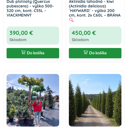
Dub plstnatý (Quercus
Aktinídia lahodná - kiwi
pubescens) - výška 300-
(Actinidia deliciosa)
320 cm, kont. C55L -
´HAYWARD´ - výška 200
VIACKMENNÝ
cm, kont. 2x C60L – BRÁNA
390,00 €
450,00 €
Skladom
Skladom
Do košíka
Do košíka