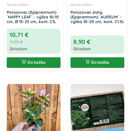
Izbové rastliny
Izbové rastliny
Potosovec (Epipremnum)
Potosovec zlatý
´HAPPY LEAF´ - výška 10-15
(Epipremnum) ´AUREUM´ -
cm, Ø 15-25 cm, kont. C1L
výška 10-20 cm, kont. C1.5L
10,71 €
8,90 €
11,90 €
Skladom
Skladom
Do košíka
Do košíka