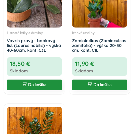
Listnaté kríky a dreviny
Izbové rastliny
Vavrín pravý - bobkový
Zamiokulkas (Zamioculcas
list (Laurus nobilis) - výška
zamifolia) - výška 20-30
40-60cm, kont. C3L
cm, kont. C1L
18,50 €
11,90 €
Skladom
Skladom
Do košíka
Do košíka