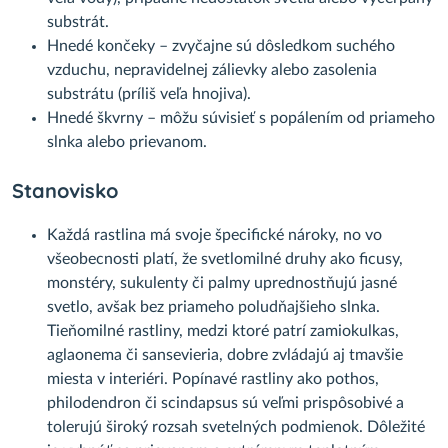
substrát.
Hnedé končeky – zvyčajne sú dôsledkom suchého
vzduchu, nepravidelnej zálievky alebo zasolenia
substrátu (príliš veľa hnojiva).
Hnedé škvrny – môžu súvisieť s popálením od priameho
slnka alebo prievanom.
Stanovisko
Každá rastlina má svoje špecifické nároky, no vo
všeobecnosti platí, že svetlomilné druhy ako ficusy,
monstéry, sukulenty či palmy uprednostňujú jasné
svetlo, avšak bez priameho poludňajšieho slnka.
Tieňomilné rastliny, medzi ktoré patrí zamiokulkas,
aglaonema či sansevieria, dobre zvládajú aj tmavšie
miesta v interiéri. Popínavé rastliny ako pothos,
philodendron či scindapsus sú veľmi prispôsobivé a
tolerujú široký rozsah svetelných podmienok. Dôležité