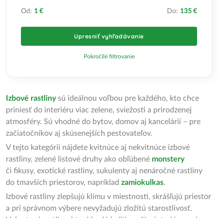
Od:
1 €
Do:
135 €
Upresniť vyhľadávanie
Pokročilé filtrovanie
Izbové rastliny
sú ideálnou voľbou pre každého, kto chce
priniesť do interiéru viac zelene, sviežosti a prirodzenej
atmosféry. Sú vhodné do bytov, domov aj kancelárií – pre
začiatočníkov aj skúsenejších pestovateľov.
V tejto kategórii nájdete kvitnúce aj nekvitnúce izbové
rastliny, zelené listové druhy ako obľúbené
monstery
či fikusy, exotické rastliny, sukulenty aj nenáročné rastliny
do tmavších priestorov, napríklad
zamiokulkas
.
Izbové rastliny zlepšujú klímu v miestnosti, skrášľujú priestor
a pri správnom výbere nevyžadujú zložitú starostlivosť.