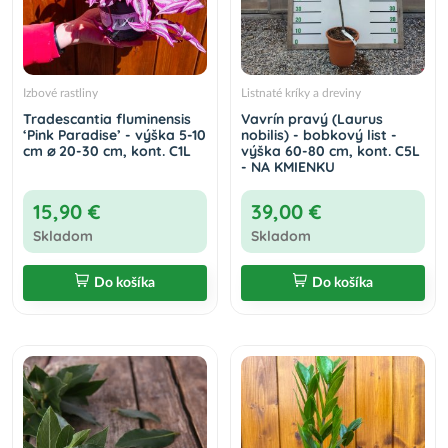
Izbové rastliny
Listnaté kríky a dreviny
Tradescantia fluminensis
Vavrín pravý (Laurus
‘Pink Paradise’ - výška 5-10
nobilis) - bobkový list -
cm ⌀ 20-30 cm, kont. C1L
výška 60-80 cm, kont. C5L
- NA KMIENKU
15,90 €
39,00 €
Skladom
Skladom
Do košíka
Do košíka