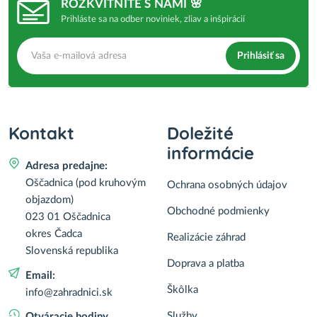
ROZKVITNITE S NAMI 🌸
Prihláste sa na odber noviniek, zliav a inšpirácií
Prihlásiť sa
Kontakt
Doležité
informácie
Adresa predajne:
Oščadnica (pod kruhovým
Ochrana osobných údajov
objazdom)
Obchodné podmienky
023 01 Oščadnica
okres Čadca
Realizácie záhrad
Slovenská republika
Doprava a platba
Email:
Škôlka
info@zahradnici.sk
Služby
Otváracie hodiny