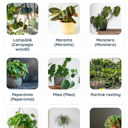
Lampášik
Maranta
Monstera
(Ceropegia
(Maranta)
(Monstera)
woodii)
Peperómia
Pilea (Pilea)
Raritné rastliny
(Peperomia)