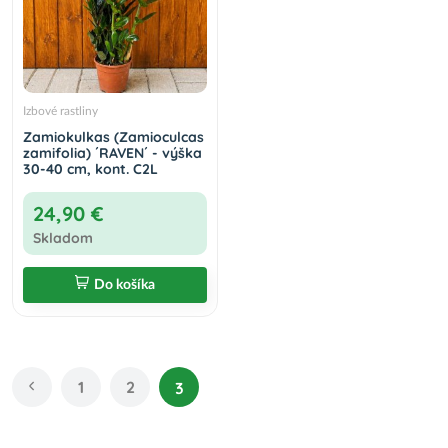
Izbové rastliny
Zamiokulkas (Zamioculcas
zamifolia) ´RAVEN´ - výška
30-40 cm, kont. C2L
24,90 €
Skladom
Do košíka
1
2
3