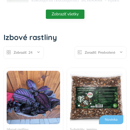
Eukalyptus (Eucalyptus) ´SILVERANA´ - výška
90-110 cm, kont. C5L (-13°C)
48,00 €
Do košíka
Zobraziť všetky
Heatpack – Výhrevné teleso pre bezpečný
Izbové rastliny
transport rastlín (40h.)
1,60 €
Do košíka
Zobraziť:
24
Zoradiť:
Predvolené
Banánovník (Ensete ventricosum) ‘MAURELII’ -
výška 30-50 cm, kont. C2L
19,50 €
Do košíka
Banánovník japonský (Musa Basjoo) - výška
20-30 cm, kont. P11
9,90 €
Do košíka
Novinka
Izbové rastliny
Substráty, zeminy