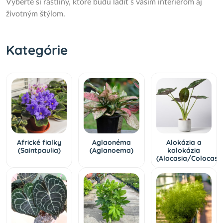
Vyberte si rastliny, ktoré budú ladiť s vaším interiérom aj
životným štýlom.
Kategórie
Africké fialky
Aglaonéma
Alokázia a
(Saintpaulia)
(Aglanoema)
kolokázia
(Alocasia/Colocasia