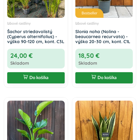
Bestseller
Izbové rastliny
Izbové rastliny
Šachor striedavolistý
Slonia noha (Nolina -
(Cyperus alternifolius) -
beaucarnea recurvata) -
výška 90-120 cm, kont. C3L
výška 20-30 cm, kont. C1L
24,00 €
18,50 €
Skladom
Skladom
Do košíka
Do košíka