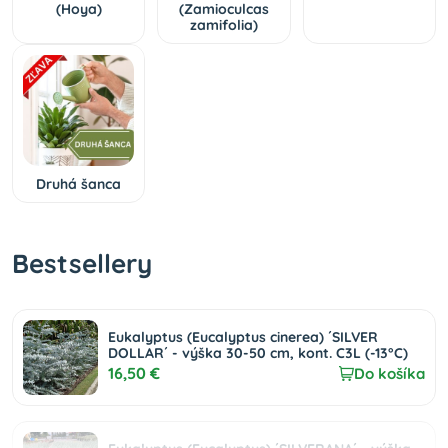
(Hoya)
(Zamioculcas
zamifolia)
Druhá šanca
Bestsellery
Eukalyptus (Eucalyptus cinerea) ´SILVER
DOLLAR´ - výška 30-50 cm, kont. C3L (-13°C)
16,50 €
Do košíka