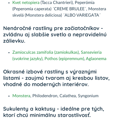
Kvet netopiera
(Tacca Chantrieri), Peperómia
(Peperomia caperata) ´CREME BRULEE´, Monstera
skvelá (Monstera deliciosa) ´ALBO VARIEGATA´
Nenáročné rastliny pre začiatočníkov -
zvládnu aj slabšie svetlo a nepravidelnú
zálievku.
Zamioculcas zamifolia (zamiokulkas)
,
Sansevieria
(svokrine jazyky)
,
Pothos (epipremnum)
,
Aglaonema
Okrasné izbové rastliny s výraznými
listami - zaujmú tvarom aj kresbou listov,
vhodné do moderných interiérov.
Monstera
, Philodendron, Calathea, Syngonium
Sukulenty a kaktusy - ideálne pre tých,
ktorí chcú minimálnu starostlivosť.