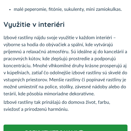
malé peperomie, fitónie, sukulenty, mini zamiokulkas.
Využitie v interiéri
Izbové rastliny nájdu svoje využitie v každom interiéri –
výborne sa hodia do obývačiek a spální, kde vytvárajú
príjemnú a relaxačnú atmosféru. Sú ideálne aj do kancelárií a
pracovných kútov, kde zlepšujú prostredie a podporujú
koncentráciu. Mnohé vlhkomilné druhy krásne prosperujú aj
v kúpeľniach, zatiaľ čo odolnejšie izbové rastliny sú skvelé do
vstupných priestorov. Menšie rastliny či popínavé rastliny je
možné umiestniť na police, stolíky, závesné nádoby alebo do
terárií, kde pôsobia mimoriadne dekoratívne.
Izbové rastliny tak prinášajú do domova život, farbu,
sviežosť a prirodzenú harmóniu.