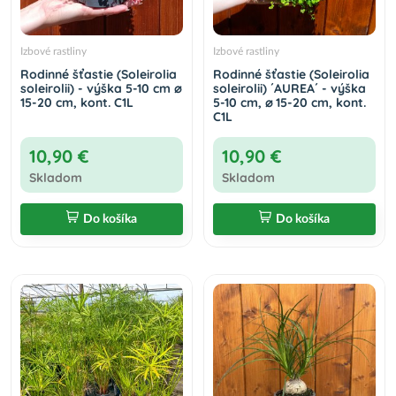
Izbové rastliny
Izbové rastliny
Rodinné šťastie (Soleirolia
Rodinné šťastie (Soleirolia
soleirolii) - výška 5-10 cm ⌀
soleirolii) ´AUREA´ - výška
15-20 cm, kont. C1L
5-10 cm, ⌀ 15-20 cm, kont.
C1L
10,90 €
10,90 €
Skladom
Skladom
Do košíka
Do košíka