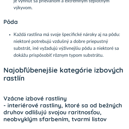
je vyhnúť sa prievanom a extrémnym teplotným
výkyvom.
Pôda
Každá rastlina má svoje špecifické nároky aj na pôdu:
niektoré potrebujú vzdušný a dobre priepustný
substrát, iné vyžadujú výživnejšiu pôdu a niektoré sa
dokážu prispôsobiť rôznym typom substrátu.
Najobľúbenejšie kategórie izbových
rastlín
Vzácne izbové rastliny
- interiérové rastliny, ktoré sa od bežných
druhov odlišujú svojou raritnosťou,
neobvyklým sfarbením, tvarmi listov