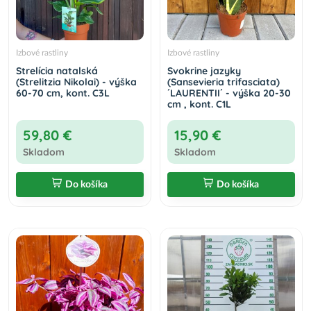
Izbové rastliny
Izbové rastliny
Strelícia natalská
Svokrine jazyky
(Strelitzia Nikolai) - výška
(Sansevieria trifasciata)
60-70 cm, kont. C3L
´LAURENTII´ - výška 20-30
cm , kont. C1L
59,80 €
15,90 €
Skladom
Skladom
Do košíka
Do košíka