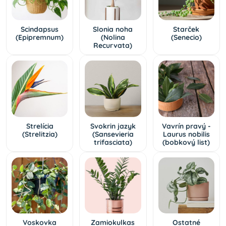
Scindapsus
Slonia noha
Starček
(Epipremnum)
(Nolina
(Senecio)
Recurvata)
Strelícia
Svokrin jazyk
Vavrín pravý -
(Strelitzia)
(Sansevieria
Laurus nobilis
trifasciata)
(bobkový list)
Voskovka
Zamiokulkas
Ostatné