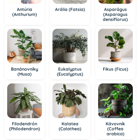
Antúria
Arália (Fatsia)
Asparágus
(Anthurium)
(Asparagus
densiflorus)
Banánovníky
Eukalyptus
Fikus (Ficus)
(Musa)
(Eucalyptus)
Filodendrón
Kalatea
Kávovník
(Philodendron)
(Calathea)
(Coffea
arabica)