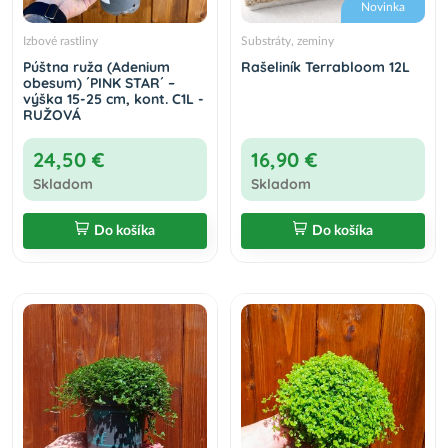
Novinka
Izbové rastliny
Substráty, zeminy
Púštna ruža (Adenium
Rašeliník Terrabloom 12L
obesum) ´PINK STAR´ –
výška 15-25 cm, kont. C1L -
RUŽOVÁ
24,50 €
16,90 €
Skladom
Skladom
Do košíka
Do košíka