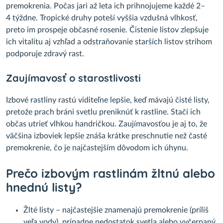
premokrenia. Počas jari až leta ich prihnojujeme každé 2–
4 týždne. Tropické druhy poteší vyššia vzdušná vlhkosť,
preto im prospeje občasné rosenie. Čistenie listov zlepšuje
ich vitalitu aj vzhľad a odstraňovanie starších listov strihom
podporuje zdravý rast.
Zaujímavosť o starostlivosti
Izbové rastliny rastú viditeľne lepšie, keď mávajú čisté listy,
pretože prach bráni svetlu preniknúť k rastline. Stačí ich
občas utrieť vlhkou handričkou. Zaujímavosťou je aj to, že
väčšina izboviek lepšie znáša krátke preschnutie než časté
premokrenie, čo je najčastejším dôvodom ich úhynu.
Prečo izbovým rastlinám žltnú alebo
hnednú listy?
Žlté listy – najčastejšie znamenajú premokrenie (príliš
veľa vody), prípadne nedostatok svetla alebo vyčerpaný