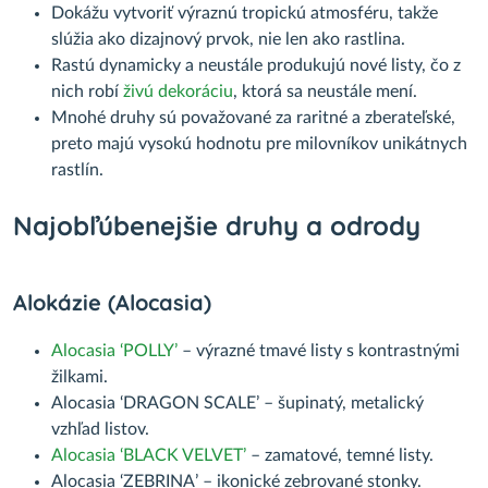
Dokážu vytvoriť výraznú tropickú atmosféru, takže
slúžia ako dizajnový prvok, nie len ako rastlina.
Rastú dynamicky a neustále produkujú nové listy, čo z
nich robí
živú dekoráciu
, ktorá sa neustále mení.
Mnohé druhy sú považované za raritné a zberateľské,
preto majú vysokú hodnotu pre milovníkov unikátnych
rastlín.
Najobľúbenejšie druhy a odrody
Alokázie (Alocasia)
Alocasia ‘POLLY’
– výrazné tmavé listy s kontrastnými
žilkami.
Alocasia ‘DRAGON SCALE’ – šupinatý, metalický
vzhľad listov.
Alocasia ‘BLACK VELVET’
– zamatové, temné listy.
Alocasia ‘ZEBRINA’ – ikonické zebrované stonky.