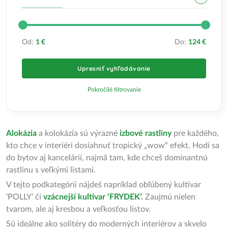
Od:
1 €
Do:
124 €
Upresniť vyhľadávanie
Pokročilé filtrovanie
Alokázia
a kolokázia sú výrazné
izbové rastliny
pre každého,
kto chce v interiéri dosiahnuť tropický „wow“ efekt. Hodí sa
do bytov aj kancelárií, najmä tam, kde chceš dominantnú
rastlinu s veľkými listami.
V tejto podkategórii nájdeš napríklad obľúbený kultivar
‘POLLY’ či
vzácnejší kultivar ‘FRYDEK’
.
Zaujmú nielen
tvarom, ale aj kresbou a veľkosťou listov.
Sú ideálne ako solitéry do moderných interiérov a skvelo