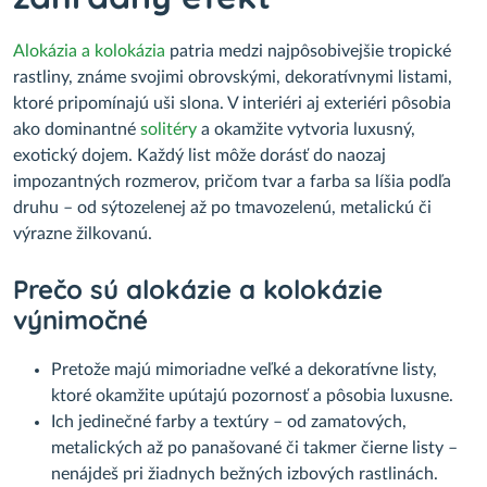
Alokázia a kolokázia
patria medzi najpôsobivejšie tropické
rastliny, známe svojimi obrovskými, dekoratívnymi listami,
ktoré pripomínajú uši slona. V interiéri aj exteriéri pôsobia
ako dominantné
solitéry
a okamžite vytvoria luxusný,
exotický dojem. Každý list môže dorásť do naozaj
impozantných rozmerov, pričom tvar a farba sa líšia podľa
druhu – od sýtozelenej až po tmavozelenú, metalickú či
výrazne žilkovanú.
Prečo sú alokázie a kolokázie
výnimočné
Pretože majú mimoriadne veľké a dekoratívne listy,
ktoré okamžite upútajú pozornosť a pôsobia luxusne.
Ich jedinečné farby a textúry – od zamatových,
metalických až po panašované či takmer čierne listy –
nenájdeš pri žiadnych bežných izbových rastlinách.