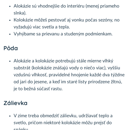
Alokázie sú vhodnejšie do interiéru (menej priameho
slnka).
Kolokázie môžeš pestovať aj vonku počas sezóny, no
vyžadujú viac svetla a tepla.
Vyhýbame sa prievanu a studeným podmienkam.
Pôda
Alokázie a kolokázie potrebujú stále mierne vlhký
substrát (kolokázie znášajú vody o niečo viac), vyššiu
vzdušnú vlhkosť, pravidelné hnojenie každé dva týždne
od jari do jesene, a keď im staré listy prirodzene žltnú,
je to bežná súčasť rastu.
Zálievka
V zime treba obmedziť zálievku, udržiavať teplo a
svetlo, pričom niektoré kolokázie môžu prejsť do
spánku.