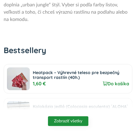
doplnia „urban jungle“ štýl. Vyber si podľa farby listov,
veľkosti a toho, či chceš výraznú rastlinu na podlahu alebo
na komodu.
Bestsellery
Heatpack – Výhrevné teleso pre bezpečný
transport rastlín (40h.)
1,60 €
Do košíka
Kolokázia jedlá (Colocasia esculenta) ´ALOHA´
- výška 80-90 cm, kont. C15L
95,00 €
Do košíka
Zobraziť všetky