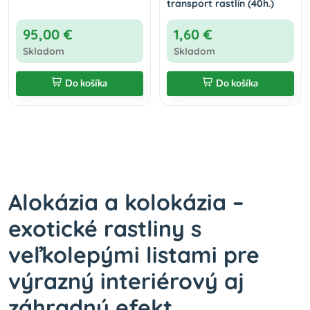
transport rastlín (40h.)
95,00 €
1,60 €
Skladom
Skladom
Do košíka
Do košíka
Alokázia a kolokázia –
exotické rastliny s
veľkolepými listami pre
výrazný interiérový aj
záhradný efekt