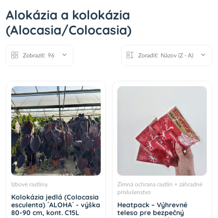
Alokázia a kolokázia
(Alocasia/Colocasia)
Zobraziť:
96
Zoradiť:
Názov (Z - A)
Izbové rastliny
Zimná ochrana rastlín + záhradné
príslušenstvo
Kolokázia jedlá (Colocasia
esculenta) ´ALOHA´ - výška
Heatpack – Výhrevné
80-90 cm, kont. C15L
teleso pre bezpečný