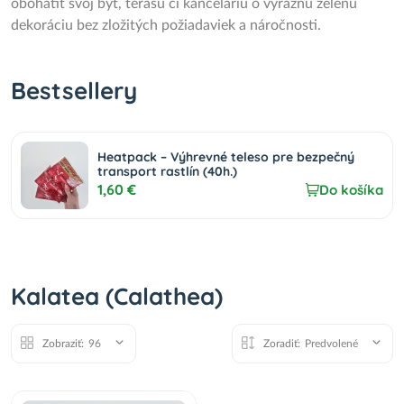
obohatiť svoj byt, terasu či kanceláriu o výraznú zelenú
dekoráciu bez zložitých požiadaviek a náročnosti.
Bestsellery
Heatpack – Výhrevné teleso pre bezpečný
transport rastlín (40h.)
1,60 €
Do košíka
Kalatea (Calathea)
Zobraziť:
96
Zoradiť:
Predvolené