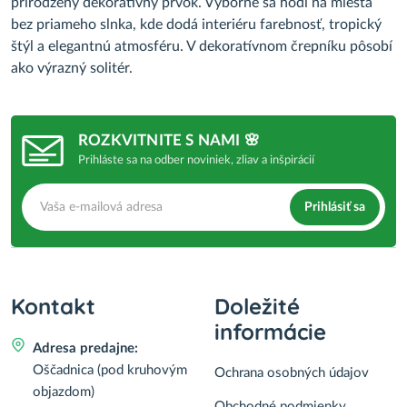
prirodzený dekoratívny prvok. Výborne sa hodí na miesta
bez priameho slnka, kde dodá interiéru farebnosť, tropický
štýl a elegantnú atmosféru. V dekoratívnom črepníku pôsobí
ako výrazný solitér.
ROZKVITNITE S NAMI 🌸
Prihláste sa na odber noviniek, zliav a inšpirácií
Prihlásiť sa
Kontakt
Doležité
informácie
Adresa predajne:
Oščadnica (pod kruhovým
Ochrana osobných údajov
objazdom)
Obchodné podmienky