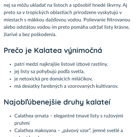
nej sa môžu ukladať na listoch a spôsobiť hnedé škvrny. Aj
preto sa v tropických oblastiach prirodzene vyskytujú v
miestach s mäkkou dažďovou vodou. Polievanie filtrovanou
alebo odstátou vodou im preto pomáha udržať listy krásne,
žiarivé a bez poškodenia.
Prečo je Kalatea výnimočná
patrí medzi najkrajšie listové izbové rastliny,
jej listy sa pohybujú podľa svetla,
je netoxická pre domácich miláčikov,
má desiatky farebných a vzorovaných kultivarov.
Najobľúbenejšie druhy kalateí
Calathea ornata – elegantné tmavé listy s ružovými
pruhmi
Calathea makoyana – „pávový vzor“, jemné svetlé a