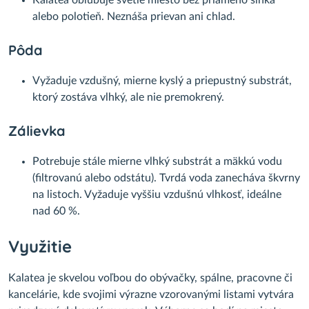
Kalatea obľubuje svetlé miesto bez priameho slnka
alebo polotieň. Neznáša prievan ani chlad.
Pôda
Vyžaduje vzdušný, mierne kyslý a priepustný substrát,
ktorý zostáva vlhký, ale nie premokrený.
Zálievka
Potrebuje stále mierne vlhký substrát a mäkkú vodu
(filtrovanú alebo odstátu). Tvrdá voda zanecháva škvrny
na listoch. Vyžaduje vyššiu vzdušnú vlhkosť, ideálne
nad 60 %.
Využitie
Kalatea je skvelou voľbou do obývačky, spálne, pracovne či
kancelárie, kde svojimi výrazne vzorovanými listami vytvára