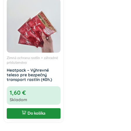
Zimná ochrana rastlín + záhradné
príslušenstvo
Heatpack – Výhrevné
teleso pre bezpečný
transport rastlín (40h.)
1,60 €
Skladom
Do košíka