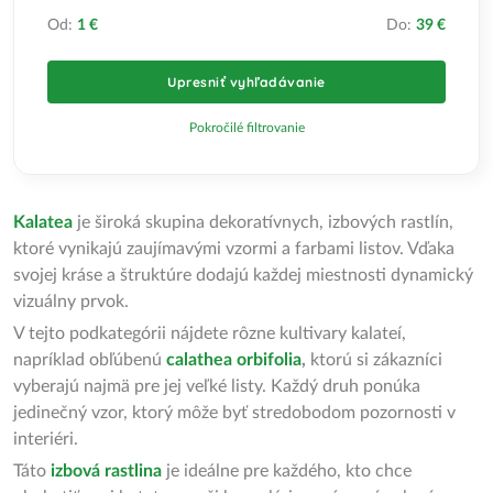
Od:
1 €
Do:
39 €
Upresniť vyhľadávanie
Pokročilé filtrovanie
Kalatea
je široká skupina dekoratívnych, izbových rastlín,
ktoré vynikajú zaujímavými vzormi a farbami listov. Vďaka
svojej kráse a štruktúre dodajú každej miestnosti dynamický
vizuálny prvok.
V tejto podkategórii nájdete rôzne kultivary kalateí,
napríklad obľúbenú
calathea orbifolia
,
ktorú si zákazníci
vyberajú najmä pre jej veľké listy. Každý druh ponúka
jedinečný vzor, ktorý môže byť stredobodom pozornosti v
interiéri.
Táto
izbová rastlina
je ideálne pre každého, kto chce