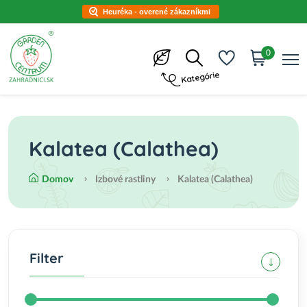
Heuréka - overené zákazníkmi
0
Kategórie
Kalatea (Calathea)
Domov
Izbové rastliny
Kalatea (Calathea)
Filter