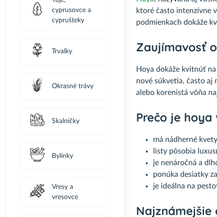
Tuje,
ktoré často intenzívne v
cyprusovce a
cyprušteky
podmienkach dokáže kvi
Zaujímavosť 
Trvalky
Hoya dokáže kvitnúť na 
nové súkvetia, často aj
Okrasné trávy
alebo korenistá vôňa naj
Prečo je hoya
Skalničky
má nádherné kvety
listy pôsobia luxus
Bylinky
je nenáročná a dlho
ponúka desiatky za
je ideálna na pest
Vresy a
vresovce
Najznámejšie 