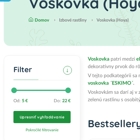
Voskovka (Hoy
Domov
Izbové rastliny
Voskovka (Hoya)
Voskovka
patrí medzi
e
dekoratívny prvok do rô
Filter
V tejto podkategórii sa
voskovka ´ESKIMO´
.
Voskovkám sa darí aj v z
zelenú rastlinu s osobit
Od:
5 €
Do:
22 €
Upresniť vyhľadávanie
Bestseller
Pokročilé filtrovanie