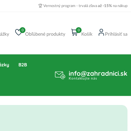
🏆 Vernostný program - trvalá zľava
až -15%
na nákup
0
0
ážky
Obľúbené produkty
Košík
Prihlásiť sa
ázky
B2B
info@zahradnici.sk
Kontaktujte nás