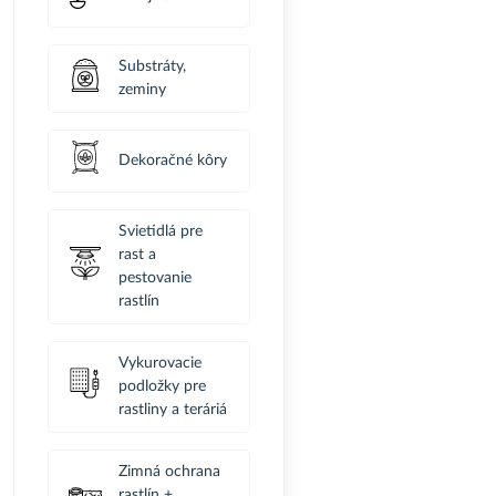
Substráty,
zeminy
Dekoračné kôry
Svietidlá pre
rast a
pestovanie
rastlín
Vykurovacie
podložky pre
rastliny a teráriá
Zimná ochrana
rastlín +