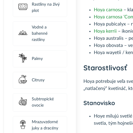
Rastliny na živý
Hoya carnosa
– kla
plot
Hoya carnosa ‘Com
Hoya pubicalyx – r
Vodné a
Hoya kerrii
– ikoni
bahenné
Hoya australis – pe
rastliny
Hoya obovata – veľ
Hoya wayetii / ken
Palmy
Starostlivosť
Citrusy
Hoya potrebuje veľa sve
„natlačený“ kvetináč, kt
Subtropické
Stanovisko
ovocie
Hoye milujú svetlé 
Mrazuvzdorné
svetla, tým hojneši
juky a dracény