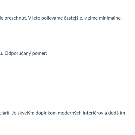
 preschnúť. V lete polievame častejšie, v zime minimálne.
odu. Odporúčaný pomer:
celárií. Je skvelým doplnkom moderných interiérov a dodá im