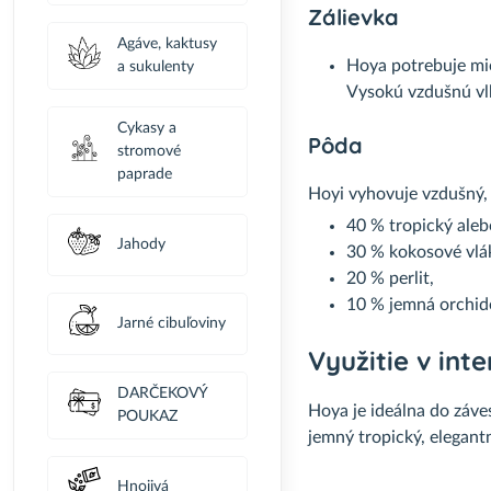
Zálievka
Agáve, kaktusy
Hoya potrebuje mie
a sukulenty
Vysokú vzdušnú vlh
Cykasy a
Pôda
stromové
paprade
Hoyi vyhovuje vzdušný,
40 % tropický aleb
Jahody
30 % kokosové vlá
20 % perlit,
10 % jemná orchid
Jarné cibuľoviny
Využitie v inter
DARČEKOVÝ
Hoya je ideálna do záve
POUKAZ
jemný tropický, elegantn
Hnojivá