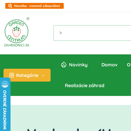
Heuréka - overené zákazníkmi
Novinky
Domov
O
Kategórie
Realizácie záhrad