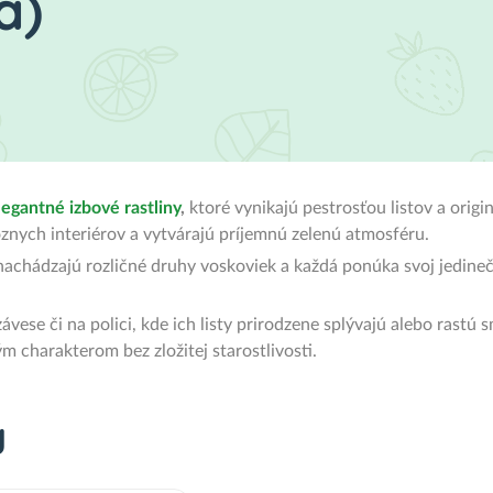
a)
legantné izbové rastliny
,
ktoré vynikajú pestrosťou listov a orig
znych interiérov a vytvárajú príjemnú zelenú atmosféru.
 nachádzajú rozličné druhy voskoviek a každá ponúka svoj jedin
ávese či na polici, kde ich listy prirodzene splývajú alebo rast
ým charakterom bez zložitej starostlivosti.
y