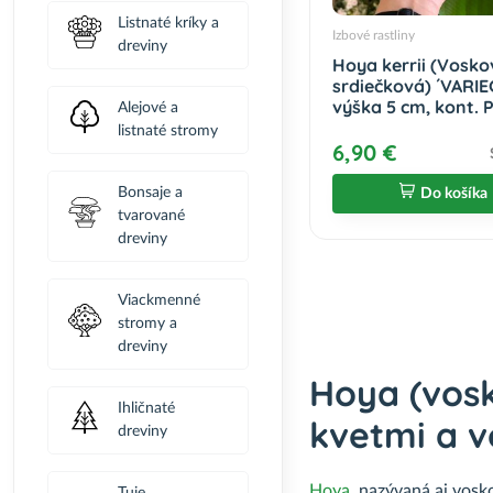
Listnaté kríky a
Izbové rastliny
dreviny
Hoya kerrii (Vosk
srdiečková) ´VARIE
výška 5 cm, kont. 
Alejové a
listnaté stromy
6,90 €
Bonsaje a
Do košíka
tvarované
dreviny
Viackmenné
stromy a
dreviny
Hoya (vosk
Ihličnaté
kvetmi a v
dreviny
Hoya
, nazývaná aj vosk