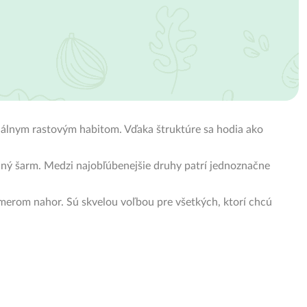
inálnym rastovým habitom. Vďaka štruktúre sa hodia ako
ečný šarm. Medzi najobľúbenejšie druhy patrí jednoznačne
ú smerom nahor. Sú skvelou voľbou pre všetkých, ktorí chcú