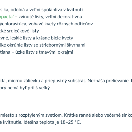
sika, odolná a veľmi spoľahlivá v kvitnutí
pacta’
– zvinuté listy, veľmi dekoratívna
ýchlorastúca, voňavé kvety rôznych odtieňov
cké srdiečkové listy
vné, lesklé listy a krásne biele kvety
ké okrúhle listy so striebornými škvrnami
tiana – úzke listy s tmavými okrajmi
tla, miernu zálievku a priepustný substrát. Neznáša prelievanie.
orý nemá byť príliš veľký.
miesto s rozptýleným svetlom. Krátke ranné alebo večerné slnko t
e kvitnutie. Ideálna teplota je 18–25 °C.