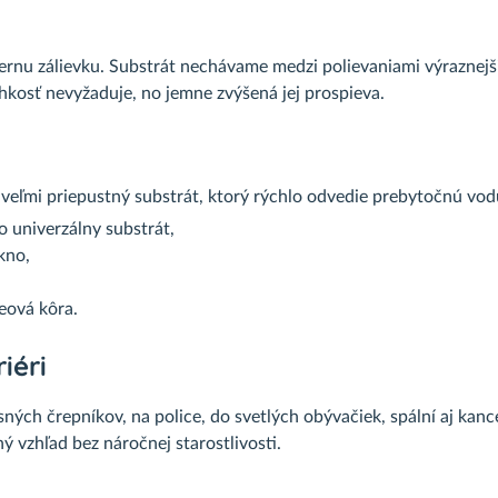
rnu zálievku. Substrát nechávame medzi polievaniami výraznejšie
kosť nevyžaduje, no jemne zvýšená jej prospieva.
 veľmi priepustný substrát, ktorý rýchlo odvedie prebytočnú v
o univerzálny substrát,
kno,
eová kôra.
iéri
sných črepníkov, na police, do svetlých obývačiek, spální aj kan
ý vzhľad bez náročnej starostlivosti.