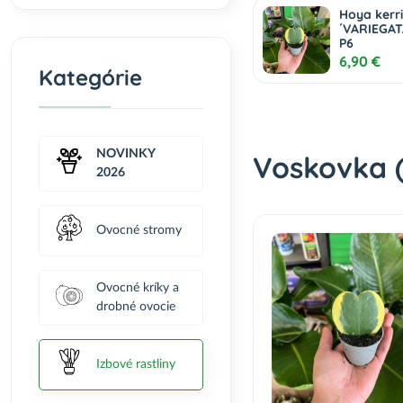
Hoya kerri
´VARIEGATA
P6
6,90 €
Kategórie
NOVINKY
Voskovka 
2026
Ovocné stromy
Ovocné kríky a
drobné ovocie
Izbové rastliny