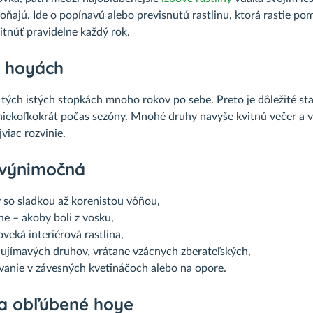
oňajú. Ide o popínavú alebo previsnutú rastlinu, ktorá rastie po
tnúť pravidelne každý rok.
o hoyách
tých istých stopkách mnoho rokov po sebe. Preto je dôležité st
 niekoľkokrát počas sezóny. Mnohé druhy navyše kvitnú večer a v 
viac rozvinie.
 výnimočná
 so sladkou až korenistou vôňou,
ne – akoby boli z vosku,
veká interiérová rastlina,
ujímavých druhov, vrátane vzácnych zberateľských,
ovanie v závesných kvetináčoch alebo na opore.
a obľúbené hoye