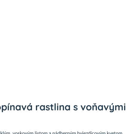
pínavá rastlina s voňavými
sklým, voskovým listom a nádherným hviezdicovým kvetom,