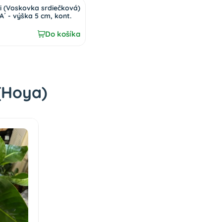
i (Voskovka srdiečková)
´ - výška 5 cm, kont.
Do košíka
(Hoya)