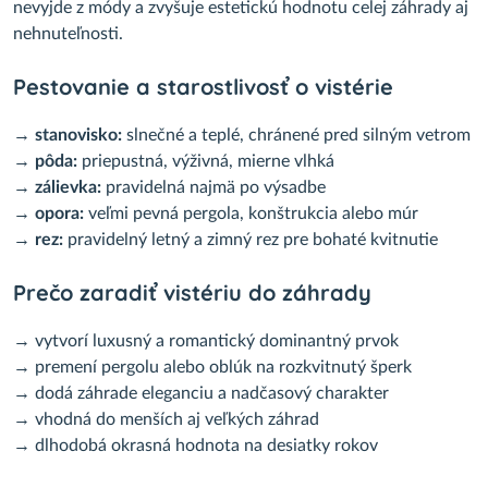
nevyjde z módy a zvyšuje estetickú hodnotu celej záhrady aj
nehnuteľnosti.
Pestovanie a starostlivosť o vistérie
→
stanovisko:
slnečné a teplé, chránené pred silným vetrom
→
pôda:
priepustná, výživná, mierne vlhká
→
zálievka:
pravidelná najmä po výsadbe
→
opora:
veľmi pevná pergola, konštrukcia alebo múr
→
rez:
pravidelný letný a zimný rez pre bohaté kvitnutie
Prečo zaradiť vistériu do záhrady
→ vytvorí luxusný a romantický dominantný prvok
→ premení pergolu alebo oblúk na rozkvitnutý šperk
→ dodá záhrade eleganciu a nadčasový charakter
→ vhodná do menších aj veľkých záhrad
→ dlhodobá okrasná hodnota na desiatky rokov