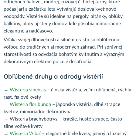
odtieňoch fialovej, modrej, ružovej či bielej farby, ktoré
počas jari a začiatku leta vytvárajú doslova kvetinové
vodopády. Vistérie sú ideálne na pergoly, altánky, oblúky,
balkóny, ploty aj steny domov, kde pôsobia mimoriadne
elegantne a nadčasovo.
Vďaka svojej dlhovekosti a silnému rastu sú obľúbenou
voľbou do tradičných aj moderných záhrad. Pri správnej
starostlivosti sa odvďačia bohatým kvitnutím a výrazným
dekoratívnym efektom po celé desaťročia.
Obľúbené druhy a odrody vistérií
→
Wisteria sinensis
– čínska vistéria, veľmi obľúbená, rýchly
rast, fialové kvety
→
Wisteria floribunda
– japonská vistéria, dlhé strapce
kvetov, mimoriadne dekoratívna
→ Wisteria brachybotrys – kratšie, husté strapce, často
silne voňavé kvety
→
Wisteria ‘Alba’
– elegantné biele kvety, jemný a luxusný