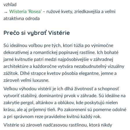
vzhľad
→
Wisteria ‘Rosea’
– ružové kvety, zriedkavejšia a veľmi
atraktívna odroda
Prečo si vybrať Vistérie
Sú ideálnou voľbou pre tých, ktorí túžia po výnimočne
dekoratívnej a romantickej popínavej rastline. Ich bohaté
jarné kvitnutie patrí medzi najpôsobivejšie v záhradnej
architektúre a každoročne vytvára nezabudnuteľný vizuálny
zážitok. Dlhé strapce kvetov pôsobia elegantne, jemne a
zároveň veľmi luxusne.
Veľkou výhodou vistérií je ich dlhá životnosť a schopnosť
vytvoriť stabilný, dominantný prvok v záhrade. Sú ideálne na
zakrytie pergol, altánkov a oblúkov, kde poskytujú nielen
krásu, ale aj príjemný tieň. Po zakorenení sú pomerne odolné
a pri správnom reze pravidelne kvitnú každý rok.
Vistérie sú zároveň nadčasovou rastlinou, ktorá nikdy