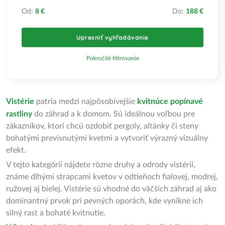
Od:
8 €
Do:
188 €
Upresniť vyhľadávanie
Pokročilé filtrovanie
Vistérie
patria medzi najpôsobivejšie
kvitnúce popínavé
rastliny
do záhrad a k domom. Sú ideálnou voľbou pre
zákazníkov, ktorí chcú ozdobiť pergoly, altánky či steny
bohatými previsnutými kvetmi a vytvoriť výrazný vizuálny
efekt.
V tejto kategórii nájdete rôzne druhy a odrody vistérií,
známe dlhými strapcami kvetov v odtieňoch fialovej, modrej,
ružovej aj bielej. Vistérie sú vhodné do väčších záhrad aj ako
dominantný prvok pri pevných oporách, kde vynikne ich
silný rast a bohaté kvitnutie.