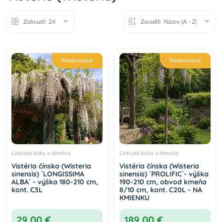
Zobraziť:
24
Zoradiť:
Názov (A - Z)
Medonosná
Medonosná
Listnaté kríky a dreviny
Listnaté kríky a dreviny
Vistéria čínska (Wisteria
Vistéria čínska (Wisteria
sinensis) ´LONGISSIMA
sinensis) ´PROLIFIC´- výška
ALBA´ - výška 180-210 cm,
190-210 cm, obvod kmeňa
kont. C3L
8/10 cm, kont. C20L - NA
KMIENKU
29,00 €
189,00 €