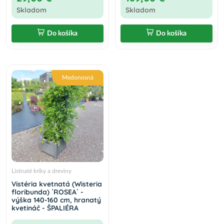
Skladom
Skladom
Do košíka
Do košíka
Medonosná
Listnaté kríky a dreviny
Vistéria kvetnatá (Wisteria
floribunda) ´ROSEA´ -
výška 140-160 cm, hranatý
kvetináč - ŠPALIÉRA