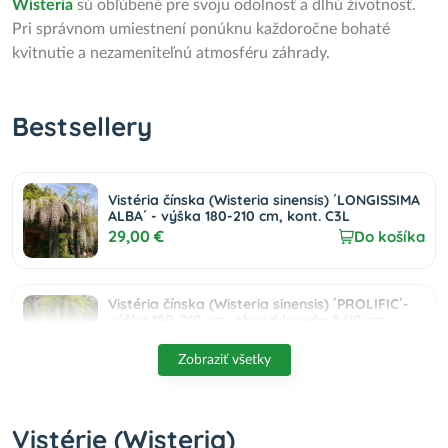
Wisteria
sú obľúbené pre svoju odolnosť a dlhú životnosť.
Pri správnom umiestnení ponúknu každoročne bohaté
kvitnutie a nezameniteľnú atmosféru záhrady.
Bestsellery
Vistéria čínska (Wisteria sinensis) ´LONGISSIMA
ALBA´ - výška 180-210 cm, kont. C3L
29,00 €
Do košíka
Vistéria čínska (Wisteria sinensis) ´PROLIFIC´-
výška 190-210 cm, obvod kmeňa 8/10 cm,
kont. C20L - NA KMIENKU
189,00 €
Do košíka
Zobraziť všetky
Vistérie (Wisteria)