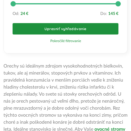
Od:
24 €
Do:
145 €
Upresniť vyhľadávanie
Pokročilé filtrovanie
Orechy sú ideálnym zdrojom vysokohodnotných bielkovín,
tukov, ale aj minerálov, stopových prvkov a vitamínov. Ich
pravidelná konzumácia v menším porciách vedie k zníženiu
hladiny cholesterolu v krvi, zníženiu rizika infarktu či k
zlepšeniu nálady. Vo svete sú stovky orechových odrôd. U
nás je orech pestovaný už veľmi dlho, pretože je nenáročný,
plne mrazuvzdorný a je dobre odolný voči chorobám. Rez
týchto ovocných stromov sa vykonáva na konci zimy, pričom
choré a inak poškodené konáre je dobré odstrániť na konci
leta. Ideálne stanovisko je slnečné. Aby Vaše
ovocné stromy