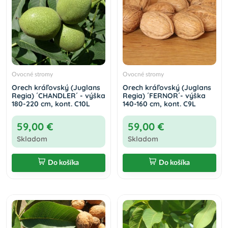
Ovocné stromy
Ovocné stromy
Orech kráľovský (Juglans
Orech kráľovský (Juglans
Regia) ´CHANDLER´ - výška
Regia) ´FERNOR´- výška
180-220 cm, kont. C10L
140-160 cm, kont. C9L
59,00 €
59,00 €
Skladom
Skladom
Do košíka
Do košíka