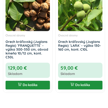
Ovocné stromy
Ovocné stromy
Orech kráľovský (Juglans
Orech kráľovský (Juglans
Regia) ´FRANQUETTE´ -
Regia) ´LARA´ - výška 130-
výška 300-350 cm, obvod
160 cm, kont. C10L
kmeňa 10/12 cm, kont.
C30L
129,00 €
59,00 €
Skladom
Skladom
Do košíka
Do košíka