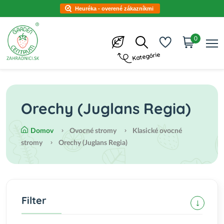
Heuréka - overené zákazníkmi
0
Kategórie
Orechy (Juglans Regia)
Domov
Ovocné stromy
Klasické ovocné
stromy
Orechy (Juglans Regia)
Filter