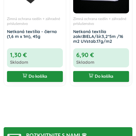
Zimná ochrana rastlín + záhradné
Zimná ochrana rastlín + záhradné
príslušenstvo
príslušenstvo
Netkaná textília - čierna
Netkaná textília
(1,6 m x 1m), 45g
zakr.BIELA/šír.3,2*5m /16
m2 UVstab.17g/m2
1,30 €
6,90 €
Skladom
Skladom
Do košíka
Do košíka
ROZKVITNITE S NAMI 🌸