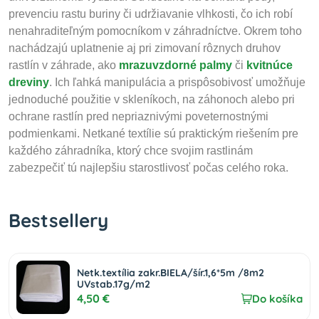
prevenciu rastu buriny či udržiavanie vlhkosti, čo ich robí
nenahraditeľným pomocníkom v záhradníctve. Okrem toho
nachádzajú uplatnenie aj pri zimovaní rôznych druhov
rastlín v záhrade, ako
mrazuvzdorné palmy
či
kvitnúce
dreviny
. Ich ľahká manipulácia a prispôsobivosť umožňuje
jednoduché použitie v skleníkoch, na záhonoch alebo pri
ochrane rastlín pred nepriaznivými poveternostnými
podmienkami. Netkané textílie sú praktickým riešením pre
každého záhradníka, ktorý chce svojim rastlinám
zabezpečiť tú najlepšiu starostlivosť počas celého roka.
Bestsellery
Netk.textília zakr.BIELA/šír.1,6*5m /8m2
UVstab.17g/m2
4,50 €
Do košíka