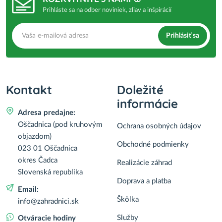
Prihláste sa na odber noviniek, zliav a inšpirácií
Prihlásiť sa
Kontakt
Doležité
informácie
Adresa predajne:
Oščadnica (pod kruhovým
Ochrana osobných údajov
objazdom)
Obchodné podmienky
023 01 Oščadnica
okres Čadca
Realizácie záhrad
Slovenská republika
Doprava a platba
Email:
Škôlka
info@zahradnici.sk
Služby
Otváracie hodiny