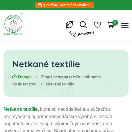
Heuréka - overené zákazníkmi
0
Kategórie
Netkané textílie
Domov
Zimná ochrana rastlín + záhradné
príslušenstvo
Netkané textílie
Netkané textílie
, ktoré sú neoddeliteľnou súčasťou
priemyselnej aj poľnohospodárskej výroby, si získali
popularitu vďaka svojim výnimočným vlastnostiam a
univerzálnemu využitiu. Sú ideálne na ochranu pôdy,