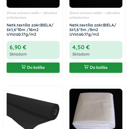
Zimná ochrana rastlín + záhradné
Zimná ochrana rastlín + záhradné
príslušenstvo
príslušenstvo
Netk.textília zakr.BIELA/
Netk.textília zakr.BIELA/
šír.1,6*10m /16m2
šír.1,6*5m /8m2
UVstab.17g/m2
UVstab.17g/m2
6,90 €
4,50 €
Skladom
Skladom
Do košíka
Do košíka