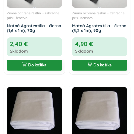
Zimná ochrana rastlín + záhradné
Zimná ochrana rastlín + záhradné
Matná Agrotextília - čierna (3,2 x 1m), 90g
príslušenstvo
príslušenstvo
4,90 €
Do košíka
Matná Agrotextília - čierna
Matná Agrotextília - čierna
(1,6 x 1m), 70g
(3,2 x 1m), 90g
2,40 €
4,90 €
Skladom
Skladom
Do košíka
Do košíka