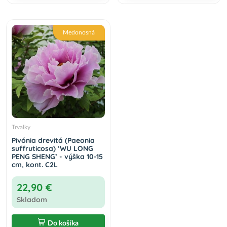
Medonosná
Trvalky
Pivónia drevitá (Paeonia
suffruticosa) ‘WU LONG
PENG SHENG’ - výška 10-15
cm, kont. C2L
22,90 €
Skladom
Do košíka