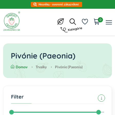
Heuréka - overené zákazníkmi
0
Kategórie
Pivónie (Paeonia)
Domov
Trvalky
Pivónie (Paeonia)
Filter