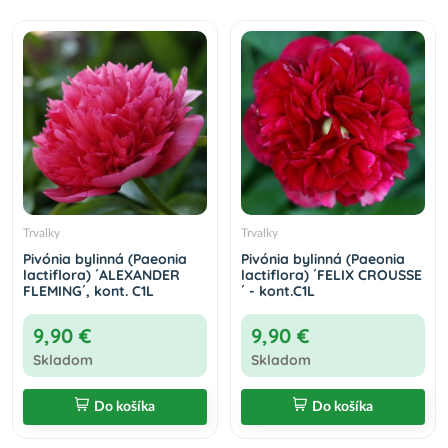
Pivónia drevitá (Paeonia suffruticosa) ‘WU
LONG PENG SHENG’ - výška 10-15 cm, kont.
C2L
22,90 €
Do košíka
Pivónia drevitá (Paeonia suffruticosa) ‘LING
HUA ZHAN LU’ - výška 20-30 cm, kont. C2L
22,90 €
Do košíka
Trvalky
Trvalky
Pivónia bylinná (Paeonia
Pivónia bylinná (Paeonia
lactiflora) ´ALEXANDER
lactiflora) ´FELIX CROUSSE
FLEMING´, kont. C1L
´ - kont.C1L
9,90 €
9,90 €
Skladom
Skladom
Do košíka
Do košíka