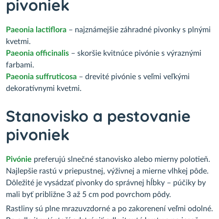
pivoniek
Paeonia lactiflora
– najznámejšie záhradné pivonky s plnými
kvetmi.
Paeonia officinalis
– skoršie kvitnúce pivónie s výraznými
farbami.
Paeonia suffruticosa
– drevité pivónie s veľmi veľkými
dekoratívnymi kvetmi.
Stanovisko a pestovanie
pivoniek
Pivónie
preferujú slnečné stanovisko alebo mierny polotieň.
Najlepšie rastú v priepustnej, výživnej a mierne vlhkej pôde.
Dôležité je vysádzať pivonky do správnej hĺbky – púčiky by
mali byť približne 3 až 5 cm pod povrchom pôdy.
Rastliny sú plne mrazuvzdorné a po zakorenení veľmi odolné.