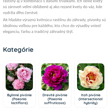
rastliny aj v kombinácii s ďalšími trvalkami. Ich veľké kvety
sú zároveň veľmi obľúbené aj ako rezané kvety do váz, kde
vydržia dlho čerstvé.
Ak hľadáte výraznú kvitnúcu rastlinu do záhrady, pivonky sú
ideálnou voľbou pre každého, kto chce do výsadby vniesť
eleganciu, farbu a tradičný záhradný štýl.
Kategórie
Bylinné pivónie
Drevité pivónie
Itoh pivónie
(Paeonia
(Paeonia
(Intersectional
lactiflora)
suffruticosa)
hybridy)