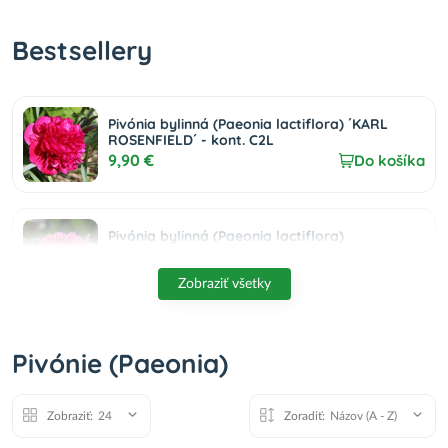
Bestsellery
Pivónia bylinná (Paeonia lactiflora) ´KARL
ROSENFIELD´ - kont. C2L
9,90 €
Do košíka
Pivónia bylinná (Paeonia lactiflora)
´ALEXANDER FLEMING´, kont. C1L
9,90 €
Do košíka
Zobraziť všetky
Pivónia bylinná (Paeonia lactiflora) ´FELIX
Pivónie (Paeonia)
CROUSSE´ - kont.C1L
9,90 €
Do košíka
Zobraziť:
24
Zoradiť:
Názov (A - Z)