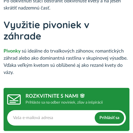
Po odkvitnutí stačí odstrániť odkvitnuté kvety a na jeseň
skrátiť nadzemnú časť.
Využitie pivoniek v
záhrade
Pivonky
sú ideálne do trvalkových záhonov, romantických
záhrad alebo ako dominantná rastlina v skupinovej výsadbe.
Vďaka veľkým kvetom sú obľúbené aj ako rezané kvety do
vázy.
ROZKVITNITE S NAMI 🌸
Prihláste sa na odber noviniek, zliav a inšpirácií
Prihlásiť sa