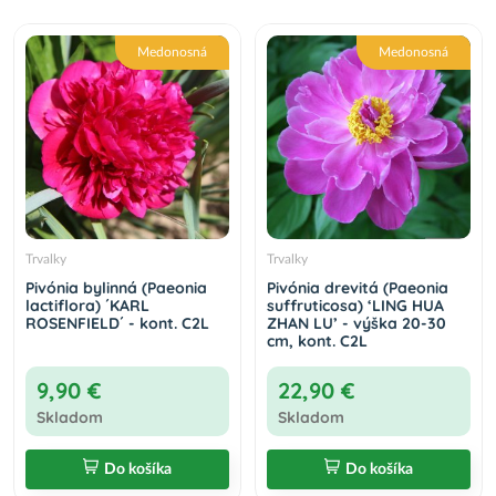
Medonosná
Medonosná
Trvalky
Trvalky
Pivónia bylinná (Paeonia
Pivónia drevitá (Paeonia
lactiflora) ´KARL
suffruticosa) ‘LING HUA
ROSENFIELD´ - kont. C2L
ZHAN LU’ - výška 20-30
cm, kont. C2L
9,90 €
22,90 €
Skladom
Skladom
Do košíka
Do košíka