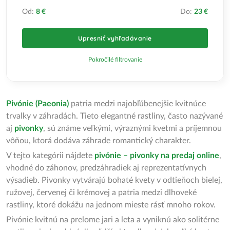
Od:
8 €
Do:
23 €
Upresniť vyhľadávanie
Pokročilé filtrovanie
Pivónie (Paeonia)
patria medzi najobľúbenejšie kvitnúce
trvalky v záhradách. Tieto elegantné rastliny, často nazývané
aj
pivonky
, sú známe veľkými, výraznými kvetmi a príjemnou
vôňou, ktorá dodáva záhrade romantický charakter.
V tejto kategórii nájdete
pivónie – pivonky na predaj online
,
vhodné do záhonov, predzáhradiek aj reprezentatívnych
výsadieb. Pivonky vytvárajú bohaté kvety v odtieňoch bielej,
ružovej, červenej či krémovej a patria medzi dlhoveké
rastliny, ktoré dokážu na jednom mieste rásť mnoho rokov.
Pivónie kvitnú na prelome jari a leta a vyniknú ako solitérne