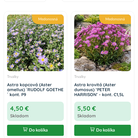
Astra krovitá (Aster dumosus) ‘PETER
HARRISON’ - kont. C1,5L
5,50 €
Do košíka
Medonosná
Medonosná
Trvalky
Trvalky
Astra kopcová (Aster
Astra krovitá (Aster
amellus) ´RUDOLF GOETHE
dumosus) ‘PETER
´ kont. P9
HARRISON’ - kont. C1,5L
4,50 €
5,50 €
Skladom
Skladom
Do košíka
Do košíka