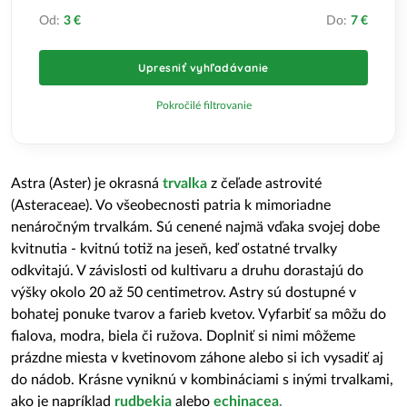
Od:
3 €
Do:
7 €
Upresniť vyhľadávanie
Pokročilé filtrovanie
Astra (Aster) je okrasná
trvalka
z čeľade astrovité
(Asteraceae). Vo všeobecnosti patria k mimoriadne
nenáročným trvalkám. Sú cenené najmä vďaka svojej dobe
kvitnutia - kvitnú totiž na jeseň, keď ostatné trvalky
odkvitajú. V závislosti od kultivaru a druhu dorastajú do
výšky okolo 20 až 50 centimetrov. Astry sú dostupné v
bohatej ponuke tvarov a farieb kvetov. Vyfarbiť sa môžu do
fialova, modra, biela či ružova. Doplniť si nimi môžeme
prázdne miesta v kvetinovom záhone alebo si ich vysadiť aj
do nádob. Krásne vyniknú v kombináciami s inými trvalkami,
ako je napríklad
rudbekia
alebo
echinacea
.