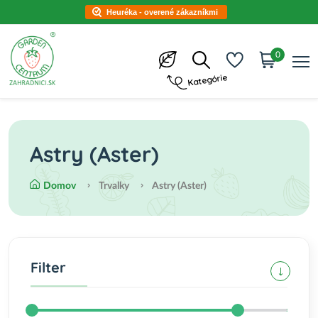
Heuréka - overené zákazníkmi
0
Kategórie
Astry (Aster)
Domov
Trvalky
Astry (Aster)
Filter