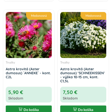
Medonosná
Medonosná
Trvalky
Trvalky
Astra krovitá (Aster
Astra krovitá (Aster
dumosus) ´ANNEKE´ - kont.
dumosus) ‘SCHNEEKISSEN’
C2L
- výška 10-15 cm, kont.
C1,5L
5,90 €
7,50 €
Skladom
Skladom
Do košíka
Do košíka