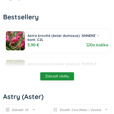
Bestsellery
Astra krovitá (Aster dumosus) ´ANNEKE´ -
kont. C2L
5,90 €
Do košíka
Astra kopcová (Aster amellus) ´RUDOLF
GOETHE´ kont. P9
4,50 €
Do košíka
Zobraziť všetky
Astra krovitá (Aster dumosus) ‘SCHNEEKISSEN’
Astry (Aster)
- výška 10-15 cm, kont. C1,5L
7,50 €
Do košíka
Zobraziť:
24
Zoradiť:
Cena (Nízka > Vysoká)