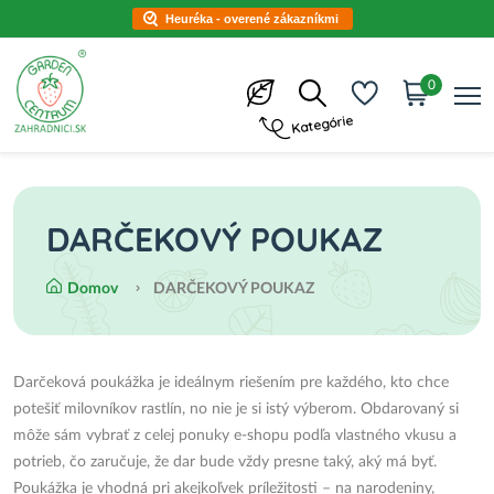
Heuréka - overené zákazníkmi
0
Kategórie
DARČEKOVÝ POUKAZ
Domov
DARČEKOVÝ POUKAZ
Darčeková poukážka je ideálnym riešením pre každého, kto chce
potešiť milovníkov rastlín, no nie je si istý výberom. Obdarovaný si
môže sám vybrať z celej ponuky e-shopu podľa vlastného vkusu a
potrieb, čo zaručuje, že dar bude vždy presne taký, aký má byť.
Poukážka je vhodná pri akejkoľvek príležitosti – na narodeniny,