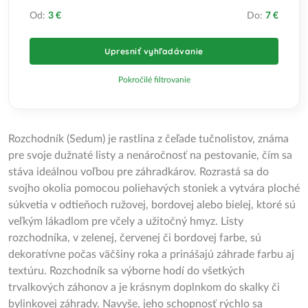
Od:
3 €
Do:
7 €
Upresniť vyhľadávanie
Pokročilé filtrovanie
Rozchodník (Sedum) je rastlina z čeľade tučnolistov, známa
pre svoje dužnaté listy a nenáročnosť na pestovanie, čím sa
stáva ideálnou voľbou pre záhradkárov. Rozrastá sa do
svojho okolia pomocou poliehavých stoniek a vytvára ploché
súkvetia v odtieňoch ružovej, bordovej alebo bielej, ktoré sú
veľkým lákadlom pre včely a užitočný hmyz. Listy
rozchodníka, v zelenej, červenej či bordovej farbe, sú
dekoratívne počas väčšiny roka a prinášajú záhrade farbu aj
textúru. Rozchodník sa výborne hodí do všetkých
trvalkových záhonov a je krásnym doplnkom do skalky či
bylinkovej záhrady. Navyše, jeho schopnosť rýchlo sa