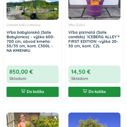
Listnaté kríky a dreviny
Vŕby (Salix)
Vŕba babylonská (Salix
Vŕba plstnatá (Salix
Babylonica) - výška 600-
candida) ´ICEBERG ALLEY´®
700 cm, obvod kmeňa:
FIRST EDITION -výška 20-
30/35 cm, kont. C300L -
30 cm, kont. C2L
NA KMIENKU
850,00 €
14,50 €
Skladom
Skladom
Do košíka
Do košíka