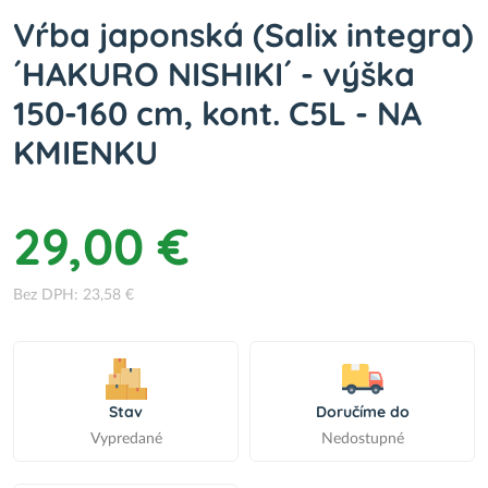
Vŕba japonská (Salix integra)
´HAKURO NISHIKI´ - výška
150-160 cm, kont. C5L - NA
KMIENKU
29,00 €
Bez DPH: 23,58 €
Stav
Doručíme do
Vypredané
Nedostupné