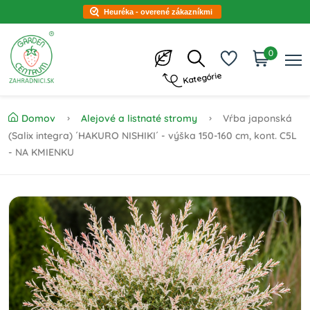
Heuréka - overené zákazníkmi
0
Kategórie
Domov
Alejové a listnaté stromy
Vŕba japonská
(Salix integra) ´HAKURO NISHIKI´ - výška 150-160 cm, kont. C5L
- NA KMIENKU