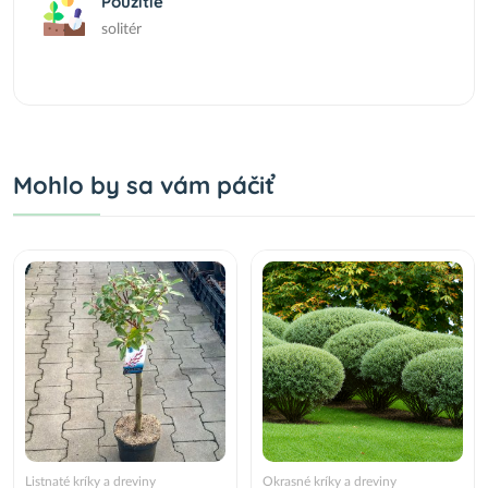
Použitie
solitér
Mohlo by sa vám páčiť
Listnaté kríky a dreviny
Okrasné kríky a dreviny