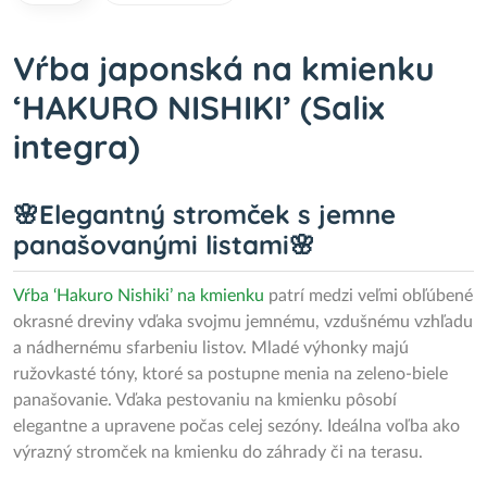
Vŕba japonská na kmienku
‘HAKURO NISHIKI’ (Salix
integra)
🌸Elegantný stromček s jemne
panašovanými listami🌸
Vŕba ‘Hakuro Nishiki’ na kmienku
patrí medzi veľmi obľúbené
okrasné dreviny vďaka svojmu jemnému, vzdušnému vzhľadu
a nádhernému sfarbeniu listov. Mladé výhonky majú
ružovkasté tóny, ktoré sa postupne menia na zeleno-biele
panašovanie. Vďaka pestovaniu na kmienku pôsobí
elegantne a upravene počas celej sezóny. Ideálna voľba ako
výrazný stromček na kmienku do záhrady či na terasu.