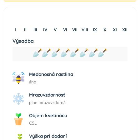
I
II
III
IV
V
VI
VII
VIII
IX
X
XI
XII
Výsadba
Medonosná rastlina
áno
Mrazuvzdornosť
plne mrazuvzdorná
Objem kvetináča
C5L
Výška pri dodaní