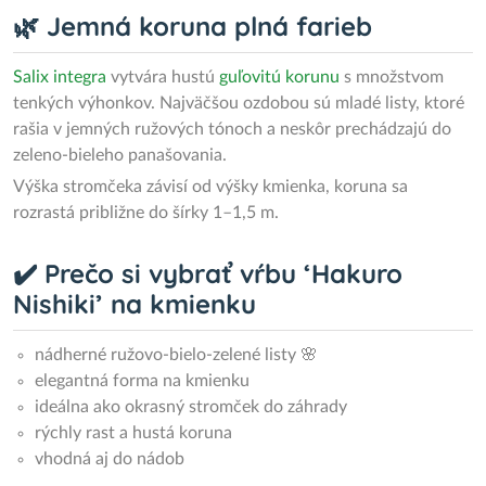
🌿 Jemná koruna plná farieb
Salix integra
vytvára hustú
guľovitú korunu
s množstvom
tenkých výhonkov. Najväčšou ozdobou sú mladé listy, ktoré
rašia v jemných ružových tónoch a neskôr prechádzajú do
zeleno-bieleho panašovania.
Výška stromčeka závisí od výšky kmienka, koruna sa
rozrastá približne do šírky 1–1,5 m.
✔️ Prečo si vybrať vŕbu ‘Hakuro
Nishiki’ na kmienku
nádherné ružovo-bielo-zelené listy 🌸
elegantná forma na kmienku
ideálna ako okrasný stromček do záhrady
rýchly rast a hustá koruna
vhodná aj do nádob