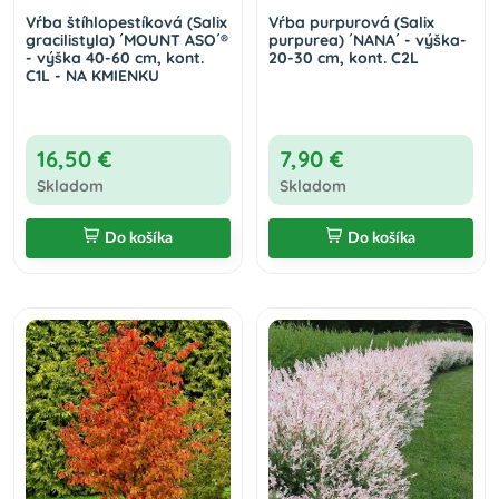
Vŕba štíhlopestíková (Salix
Vŕba purpurová (Salix
gracilistyla) ´MOUNT ASO´®
purpurea) ´NANA´ - výška-
- výška 40-60 cm, kont.
20-30 cm, kont. C2L
C1L - NA KMIENKU
16,50 €
7,90 €
Skladom
Skladom
Do košíka
Do košíka