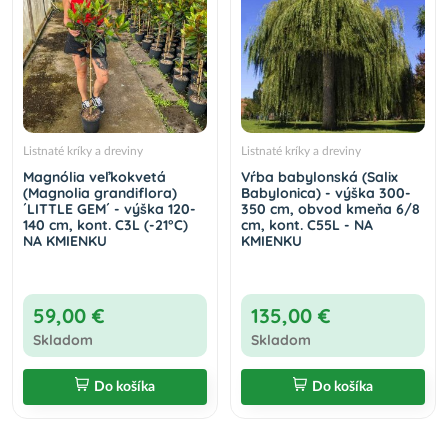
Listnaté kríky a dreviny
Listnaté kríky a dreviny
Magnólia veľkokvetá
Vŕba babylonská (Salix
(Magnolia grandiflora)
Babylonica) - výška 300-
´LITTLE GEM´ - výška 120-
350 cm, obvod kmeňa 6/8
140 cm, kont. C3L (-21°C)
cm, kont. C55L - NA
NA KMIENKU
KMIENKU
59,00 €
135,00 €
Skladom
Skladom
Do košíka
Do košíka