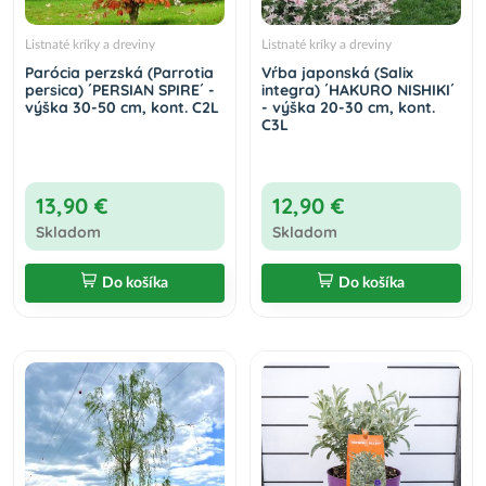
Listnaté kríky a dreviny
Listnaté kríky a dreviny
Parócia perzská (Parrotia
Vŕba japonská (Salix
persica) ´PERSIAN SPIRE´ -
integra) ´HAKURO NISHIKI´
výška 30-50 cm, kont. C2L
- výška 20-30 cm, kont.
C3L
13,90 €
12,90 €
Skladom
Skladom
Do košíka
Do košíka