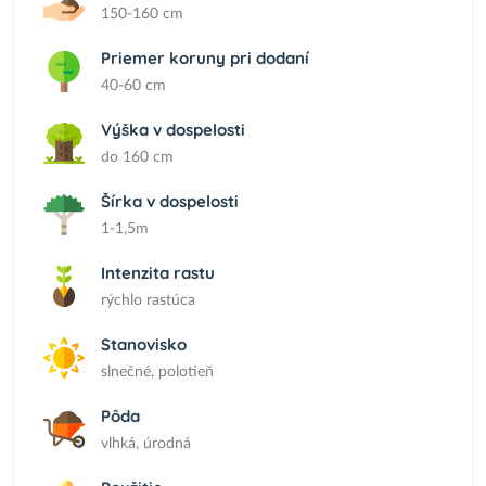
150-160 cm
Priemer koruny pri dodaní
40-60 cm
Výška v dospelosti
do 160 cm
Šírka v dospelosti
1-1,5m
Intenzita rastu
rýchlo rastúca
Stanovisko
slnečné, polotieň
Pôda
vlhká, úrodná