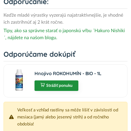
Odporúčanie:
Keďže mladé výrastky vyzerajú najatraktívnejšie, je vhodné
ich zastrihnúť aj 2 krát ročne.
Tipy, ako sa správne starať o japonskú vŕbu ´Hakuro Nishiki
´, nájdete na našom blogu.
Odporúčame dokúpiť
Hnojivo ROKOHUMÍN - BIO - 1L
Strážiť ponuku
Veľkosť a vzhľad rastliny sa môže líšiť v závislosti od
mesiaca (jarný alebo jesenný strih) a od ročného
obdobia!