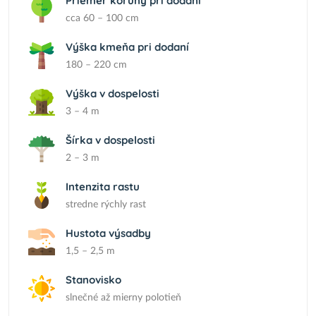
Priemer koruny pri dodaní
cca 60 – 100 cm
Výška kmeňa pri dodaní
180 – 220 cm
Výška v dospelosti
3 – 4 m
Šírka v dospelosti
2 – 3 m
Intenzita rastu
stredne rýchly rast
Hustota výsadby
1,5 – 2,5 m
Stanovisko
slnečné až mierny polotieň