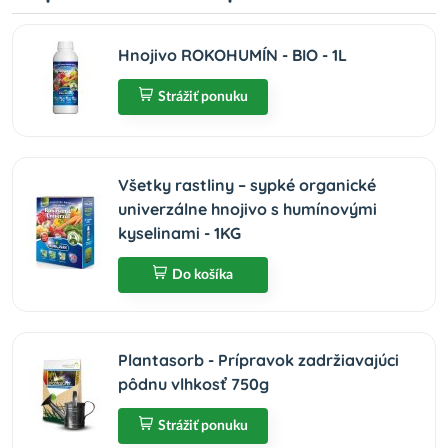
Hnojivo ROKOHUMÍN - BIO - 1L
Strážiť ponuku
Všetky rastliny – sypké organické
univerzálne hnojivo s humínovými
kyselinami - 1KG
Do košíka
Plantasorb - Prípravok zadržiavajúci
pôdnu vlhkosť 750g
Strážiť ponuku