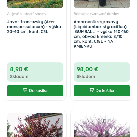
Alejové a listnaté stromy
Bonsaje a tvarované dreviny
Javor francúzsky (Acer
Ambrovník styraxový
monspessulanum) - výška
(Liquidambar styraciflua)
20-40 cm, kont. C3L
´GUMBALL´ - výška 140-160
cm, obvod kmeňa: 8/10
cm, kont. C18L - NA
KMIENKU
8,90 €
98,00 €
Skladom
Skladom
Do košíka
Do košíka