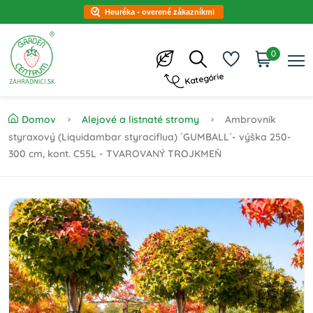
Heuréka - overené zákazníkmi
0
Kategórie
Domov
Alejové a listnaté stromy
Ambrovník
styraxový (Liquidambar styraciflua) ´GUMBALL´- výška 250-
300 cm, kont. C55L - TVAROVANÝ TROJKMEŇ