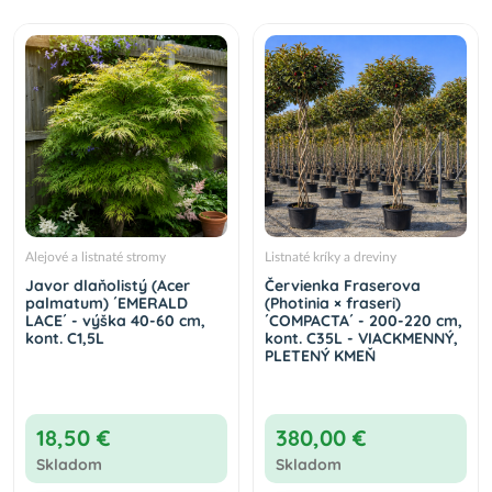
Alejové a listnaté stromy
Listnaté kríky a dreviny
Javor dlaňolistý (Acer
Červienka Fraserova
palmatum) ´EMERALD
(Photinia × fraseri)
LACE´ - výška 40-60 cm,
´COMPACTA´ - 200-220 cm,
kont. C1,5L
kont. C35L - VIACKMENNÝ,
PLETENÝ KMEŇ
18,50 €
380,00 €
Skladom
Skladom