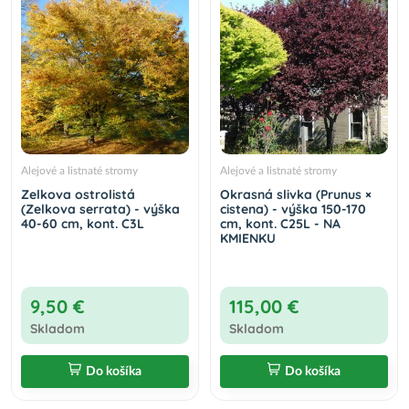
Alejové a listnaté stromy
Alejové a listnaté stromy
Zelkova ostrolistá
Okrasná slivka (Prunus ×
(Zelkova serrata) - výška
cistena) - výška 150-170
40-60 cm, kont. C3L
cm, kont. C25L - NA
KMIENKU
9,50 €
115,00 €
Skladom
Skladom
Do košíka
Do košíka