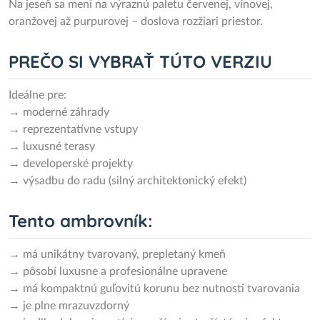
Na jeseň sa mení na výraznú paletu červenej, vínovej,
oranžovej až purpurovej – doslova rozžiari priestor.
PREČO SI VYBRAŤ TÚTO VERZIU
Ideálne pre:
→ moderné záhrady
→ reprezentatívne vstupy
→ luxusné terasy
→ developerské projekty
→ výsadbu do radu (silný architektonický efekt)
Tento ambrovník:
→ má unikátny tvarovaný, prepletaný kmeň
→ pôsobí luxusne a profesionálne upravene
→ má kompaktnú guľovitú korunu bez nutnosti tvarovania
→ je plne mrazuvzdorný