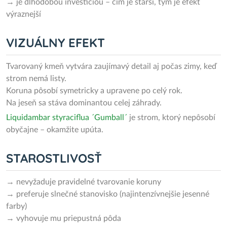
→ je dlhodobou investíciou – čím je starší, tým je efekt
výraznejší
VIZUÁLNY EFEKT
Tvarovaný kmeň vytvára zaujímavý detail aj počas zimy, keď
strom nemá listy.
Koruna pôsobí symetricky a upravene po celý rok.
Na jeseň sa stáva dominantou celej záhrady.
Liquidambar styraciflua ´Gumball´
je strom, ktorý nepôsobí
obyčajne – okamžite upúta.
STAROSTLIVOSŤ
→ nevyžaduje pravidelné tvarovanie koruny
→ preferuje slnečné stanovisko (najintenzívnejšie jesenné
farby)
→ vyhovuje mu priepustná pôda