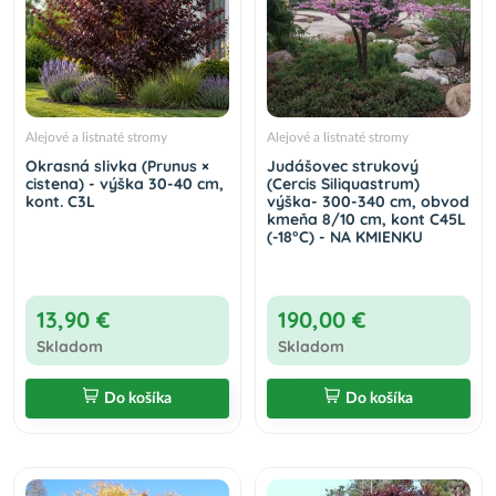
Alejové a listnaté stromy
Alejové a listnaté stromy
Okrasná slivka (Prunus ×
Judášovec strukový
cistena) - výška 30-40 cm,
(Cercis Siliquastrum)
kont. C3L
výška- 300-340 cm, obvod
kmeňa 8/10 cm, kont C45L
(-18°C) - NA KMIENKU
13,90 €
190,00 €
Skladom
Skladom
Do košíka
Do košíka