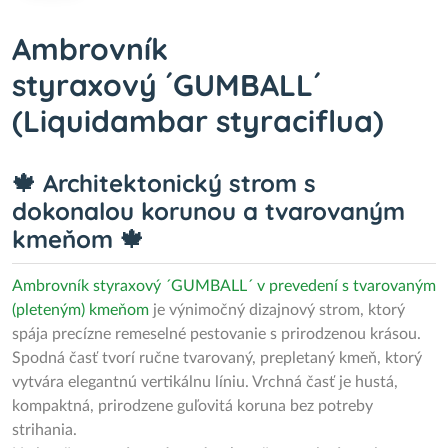
Ambrovník
styraxový ´GUMBALL´
(Liquidambar styraciflua)
🍁 Architektonický strom s
dokonalou korunou a tvarovaným
kmeňom 🍁
Ambrovník styraxový ´GUMBALL´
v prevedení s tvarovaným
(pleteným) kmeňom
je výnimočný dizajnový strom, ktorý
spája precízne remeselné pestovanie s prirodzenou krásou.
Spodná časť tvorí ručne tvarovaný, prepletaný kmeň, ktorý
vytvára elegantnú vertikálnu líniu. Vrchná časť je hustá,
kompaktná, prirodzene guľovitá koruna bez potreby
strihania.