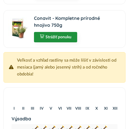
Conavit - Kompletne prírodné
hnojivo 750g
Strážiť ponuku
Veľkosť a vzhľad rastliny sa môže líšiť v závislosti od
mesiaca (jarný alebo jesenný strih) a od ročného
obdobia!
I
II
III
IV
V
VI
VII
VIII
IX
X
XI
XII
Výsadba