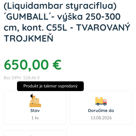
(Liquidambar styraciflua)
´GUMBALL´- výška 250-300
cm, kont. C55L - TVAROVANÝ
TROJKMEŇ
650,00 €
Bez DPH: 528,46 €
Produkt je takmer vypredaný
Stav
Doručíme do
1 ks
13.08.2026