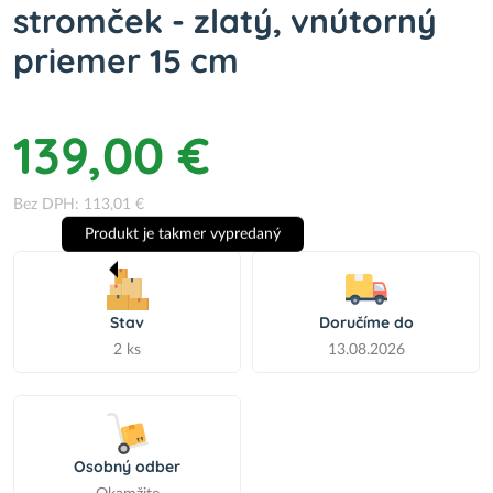
stromček - zlatý, vnútorný
priemer 15 cm
139,00 €
Bez DPH: 113,01 €
Produkt je takmer vypredaný
Stav
Doručíme do
2 ks
13.08.2026
Osobný odber