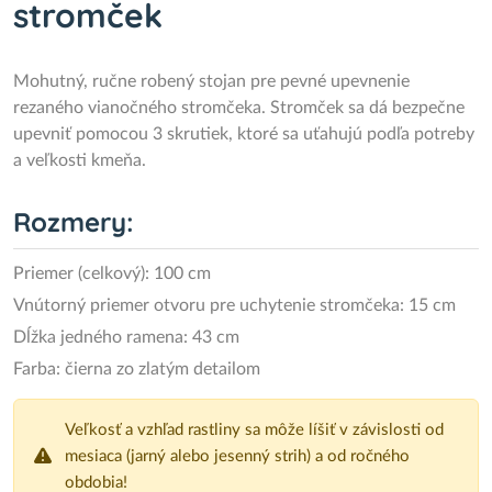
stromček
Mohutný, ručne robený stojan pre pevné upevnenie
rezaného vianočného stromčeka. Stromček sa dá bezpečne
upevniť pomocou 3 skrutiek, ktoré sa uťahujú podľa potreby
a veľkosti kmeňa.
Rozmery:
Priemer (celkový): 100 cm
Vnútorný priemer otvoru pre uchytenie stromčeka: 15 cm
Dĺžka jedného ramena: 43 cm
Farba: čierna zo zlatým detailom
Veľkosť a vzhľad rastliny sa môže líšiť v závislosti od
mesiaca (jarný alebo jesenný strih) a od ročného
obdobia!