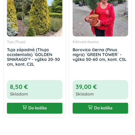
Tuje (Thuja)
Ihličnaté dreviny
Tuja západná (Thuja
Borovica čierna (Pinus
occidentalis) ´GOLDEN
nigra) ´GREEN TOWER´ -
SMARAGD´® - výška 20-30
výška 50-60 cm, kont. C5L
cm, kont. C2L
8,50 €
39,00 €
Skladom
Skladom
Do košíka
Do košíka