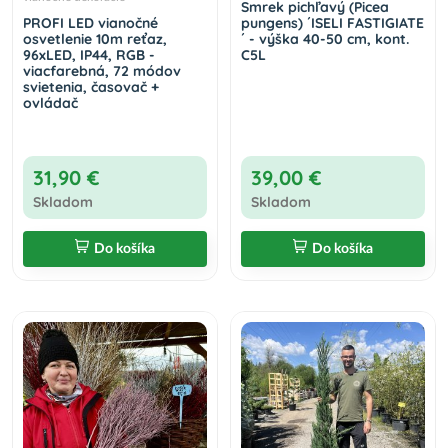
Smrek pichľavý (Picea
PROFI LED vianočné
pungens) ´ISELI FASTIGIATE
osvetlenie 10m reťaz,
´ - výška 40-50 cm, kont.
96xLED, IP44, RGB -
C5L
viacfarebná, 72 módov
svietenia, časovač +
ovládač
31,90 €
39,00 €
Skladom
Skladom
Do košíka
Do košíka