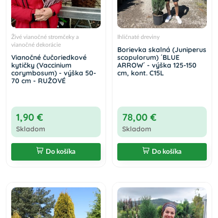
Živé vianočné stromčeky a
Ihličnaté dreviny
vianočné dekorácie
Borievka skalná (Juniperus
Vianočné čučoriedkové
scopulorum) ´BLUE
kytičky (Vaccinium
ARROW´ - výška 125-150
corymbosum) - výška 50-
cm, kont. C15L
70 cm - RUŽOVÉ
1,90 €
78,00 €
Skladom
Skladom
Do košíka
Do košíka