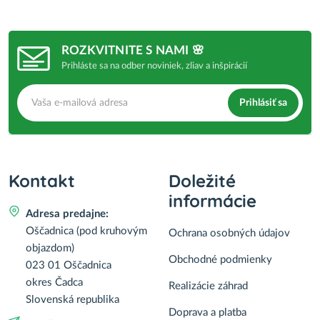
ROZKVITNITE S NAMI 🌸
Prihláste sa na odber noviniek, zliav a inšpirácií
Prihlásiť sa
Kontakt
Doležité
informácie
Adresa predajne:
Oščadnica (pod kruhovým
Ochrana osobných údajov
objazdom)
Obchodné podmienky
023 01 Oščadnica
okres Čadca
Realizácie záhrad
Slovenská republika
Doprava a platba