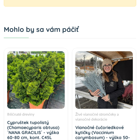
Mohlo by sa vám páčiť
Ihličnaté dreviny
Živé vianočné stromčeky a
vianočné dekorácie
Cypruštek tupolistý
(Chamaecyparis obtusa)
Vianočné čučoriedkové
´NANA GRACILIS´ - výška
kytičky (Vaccinium
60-80 cm, kont. C45L
corymbosum) - výška 50-