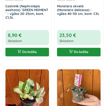
Izbové rastliny
Izbové rastliny
Ľadviník (Nephrolepis
Monstera skvelá
exaltata) ´GREEN MOMENT
(Monstera deliciosa) -
´ - výška 20-25cm, kont.
výška 40-50 cm, kont. C3L
C1,5L
8,90 €
23,50 €
Skladom
Skladom
Do košíka
Do košíka