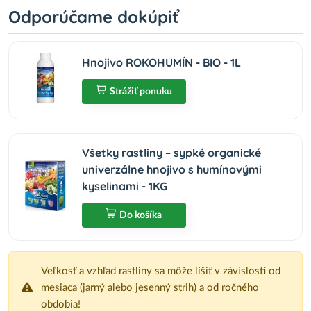
Odporúčame dokúpiť
Hnojivo ROKOHUMÍN - BIO - 1L
Strážiť ponuku
Všetky rastliny – sypké organické
univerzálne hnojivo s humínovými
kyselinami - 1KG
Do košíka
Veľkosť a vzhľad rastliny sa môže líšiť v závislosti od
mesiaca (jarný alebo jesenný strih) a od ročného
obdobia!