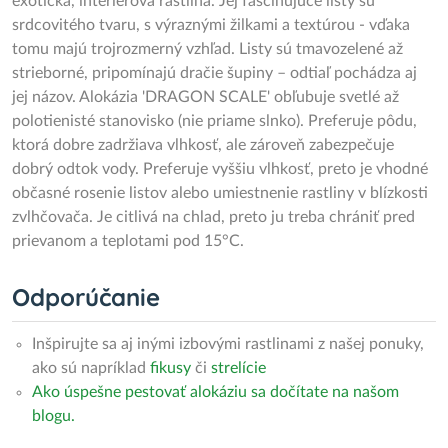
exotická, interiérová rastlina. Jej fascinujúce listy sú
srdcovitého tvaru, s výraznými žilkami a textúrou - vďaka
tomu majú trojrozmerný vzhľad. Listy sú tmavozelené až
strieborné, pripomínajú dračie šupiny – odtiaľ pochádza aj
jej názov. Alokázia 'DRAGON SCALE' obľubuje svetlé až
polotienisté stanovisko (nie priame slnko). Preferuje pôdu,
ktorá dobre zadržiava vlhkosť, ale zároveň zabezpečuje
dobrý odtok vody. Preferuje vyššiu vlhkosť, preto je vhodné
občasné rosenie listov alebo umiestnenie rastliny v blízkosti
zvlhčovača. Je citlivá na chlad, preto ju treba chrániť pred
prievanom a teplotami pod 15°C.
Odporúčanie
Inšpirujte sa aj inými izbovými rastlinami z našej ponuky,
ako sú napríklad
fikusy
či
strelície
Ako úspešne pestovať alokáziu sa dočítate na našom
blogu.