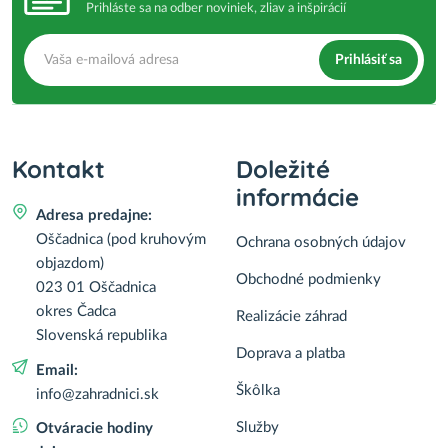
Prihláste sa na odber noviniek, zliav a inšpirácií
Prihlásiť sa
Kontakt
Doležité
informácie
Adresa predajne:
Oščadnica (pod kruhovým
Ochrana osobných údajov
objazdom)
Obchodné podmienky
023 01 Oščadnica
okres Čadca
Realizácie záhrad
Slovenská republika
Doprava a platba
Email:
Škôlka
info@zahradnici.sk
Služby
Otváracie hodiny