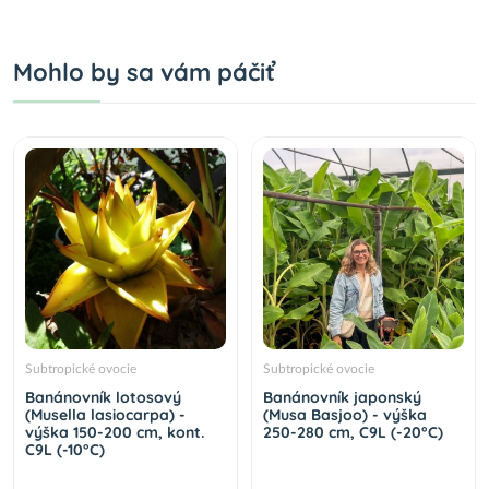
Mohlo by sa vám páčiť
Subtropické ovocie
Subtropické ovocie
Banánovník lotosový
Banánovník japonský
(Musella lasiocarpa) -
(Musa Basjoo) - výška
výška 150-200 cm, kont.
250-280 cm, C9L (-20°C)
C9L (-10°C)