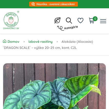
Heuréka - overené zákazníkmi
0
Kategórie
Domov
Izbové rastliny
Alokázia (Alocasia)
´DRAGON SCALE´ - výška 20-25 cm, kont. C2L