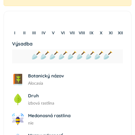
I
II
III
IV
V
VI
VII
VIII
IX
X
XI
XII
Výsadba
Botanický názov
Alocasia
Druh
izbová rastlina
Medonosná rastlina
nie