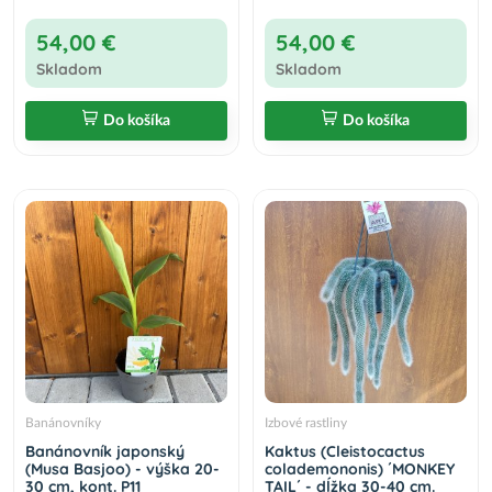
54,00 €
54,00 €
Skladom
Skladom
Do košíka
Do košíka
Banánovníky
Izbové rastliny
Banánovník japonský
Kaktus (Cleistocactus
(Musa Basjoo) - výška 20-
colademononis) ´MONKEY
30 cm, kont. P11
TAIL´ - dĺžka 30-40 cm.