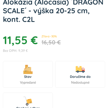
Alokázia (Alocasia) ´DRAGON
SCALE´ - výška 20-25 cm,
kont. C2L
11,55 €
Zľava -30%
16,50 €
Bez DPH: 9,39 €
Stav
Doručíme do
Vypredané
Nedostupné