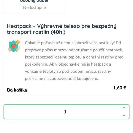
Osobný odber
Nedostupné
Heatpack – Výhrevné teleso pre bezpečný
transport rastlín (40h.)
Chladné počasie už nemusí ohroziť vaše rastlinky! Pri
preprave počas mrazov odporúčame použiť heatpack,
ktorý zabezpečí ideálnu teplotu a ochráni rastliny pred
poškodením.
Ak v objednávke nie je heatpack
a
vonkajšie teploty sú pod bodom mrazu,
rastliny
posielame na zodpovednosť kupujúceho.
1,60 €
Do košíka