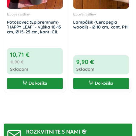
Izbové rastliny
Izbové rastliny
Potosovec (Epipremnum)
Lampášik (Ceropegia
´HAPPY LEAF´ - výška 10-15
woodii) - Ø 10 cm, kont. P11
cm, Ø 15-25 cm, kont. C1L
10,71 €
9,90 €
11,90 €
Skladom
Skladom
Do košíka
Do košíka
ROZKVITNITE S NAMI 🌸