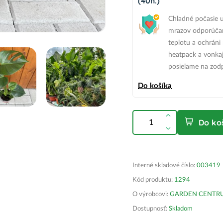
(40h.)
Chladné počasie u
mrazov odporúčam
teplotu a ochráni
heatpack
a vonkaj
posielame na zod
Do košíka
Do ko
Interné skladové číslo:
003419
Kód produktu:
1294
O výrobcovi:
GARDEN CENTRUM 
Dostupnosť:
Skladom