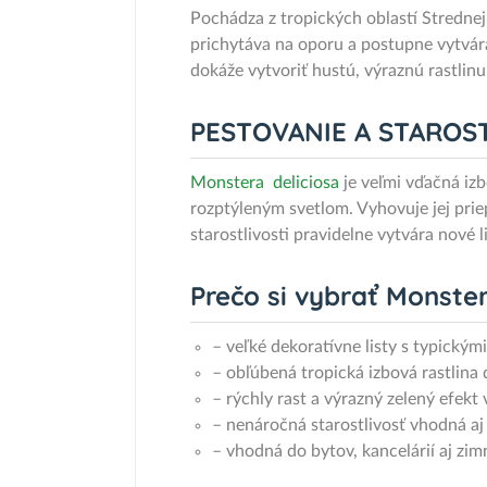
Pochádza z tropických oblastí Stredne
prichytáva na oporu a postupne vytvára
dokáže vytvoriť hustú, výraznú rastlin
PESTOVANIE A STAROS
Monstera deliciosa
je veľmi vďačná izb
rozptýleným svetlom. Vyhovuje jej priep
starostlivosti pravidelne vytvára nové 
Prečo si vybrať Monster
– veľké dekoratívne listy s typickým
– obľúbená tropická izbová rastlina
– rýchly rast a výrazný zelený efekt 
– nenáročná starostlivosť vhodná aj
– vhodná do bytov, kancelárií aj zi