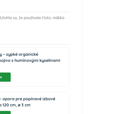
Uistite sa, že používate čistú, mäkkú
ny – sypké organické
nojivo s humínovými kyselinami
ka
- opora pre popínavé izbové
ka 120 cm, ⌀ 3 cm