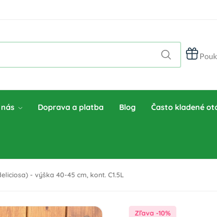
Pouk
 nás
Doprava a platba
Blog
Často kladené ot
liciosa) - výška 40-45 cm, kont. C1.5L
Zľava -10%