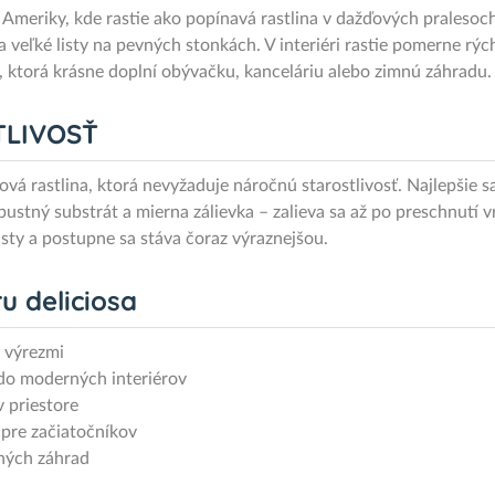
j Ameriky, kde rastie ako popínavá rastlina v dažďových prales
 veľké listy na pevných stonkách. V interiéri rastie pomerne r
u, ktorá krásne doplní obývačku, kanceláriu alebo zimnú záhradu.
TLIVOSŤ
ová rastlina, ktorá nevyžaduje náročnú starostlivosť. Najlepšie sa
ustný substrát a mierna zálievka – zalieva sa až po preschnutí v
listy a postupne sa stáva čoraz výraznejšou.
u deliciosa
i výrezmi
 do moderných interiérov
v priestore
 pre začiatočníkov
mných záhrad