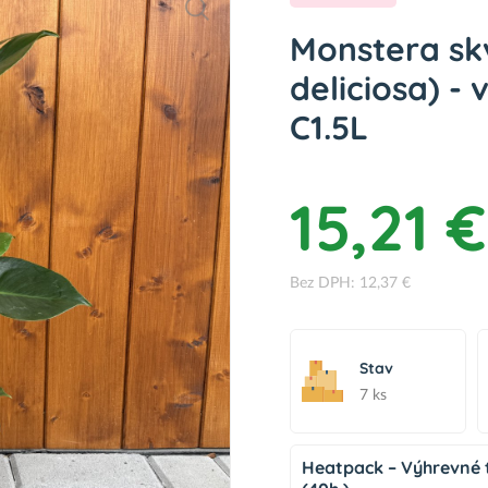
Monstera sk
deliciosa) -
C1.5L
15,21 €
Bez DPH: 12,37 €
Stav
7 ks
Heatpack – Výhrevné t