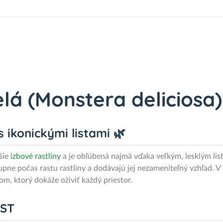
lá (Monstera deliciosa)
 ikonickými listami 🌿
šie
izbové rastliny
a je obľúbená najmä vďaka veľkým, lesklým lis
pne počas rastu rastliny a dodávajú jej nezameniteľný vzhľad. V 
m, ktorý dokáže oživiť každý priestor.
AST