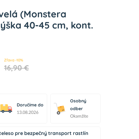
velá (Monstera
 výška 40-45 cm, kont.
Zľava -10%
16,90 €
Osobný
Doručíme do
odber
13.08.2026
Okamžite
eleso pre bezpečný transport rastlín