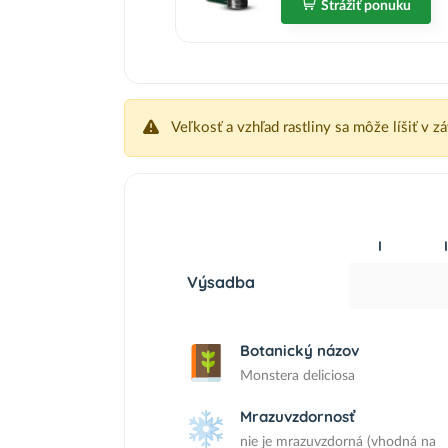
Strážiť ponuku
Veľkosť a vzhľad rastliny sa môže líšiť v z
I
I
Výsadba
Botanický názov
Monstera deliciosa
Mrazuvzdornosť
nie je mrazuvzdorná (vhodná na