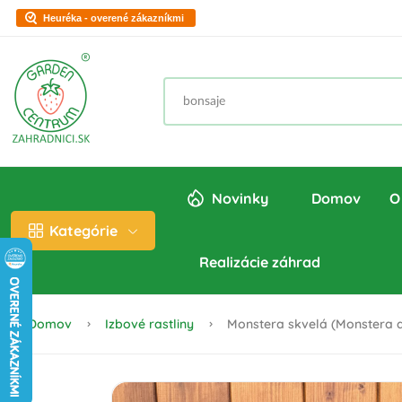
Heuréka - overené zákazníkmi
Novinky
Domov
O
Kategórie
Realizácie záhrad
Domov
Izbové rastliny
Monstera skvelá (Monstera de