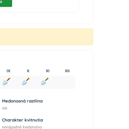
ka
IX
X
XI
XII
Medonosná rastlina
nie
Charakter kvitnutia
nenápadné kvetenstvo