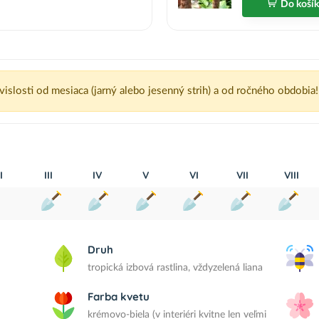
Do koší
ávislosti od mesiaca (jarný alebo jesenný strih) a od ročného obdobia!
I
III
IV
V
VI
VII
VIII
Druh
tropická izbová rastlina, vždyzelená liana
Farba kvetu
krémovo-biela (v interiéri kvitne len veľmi