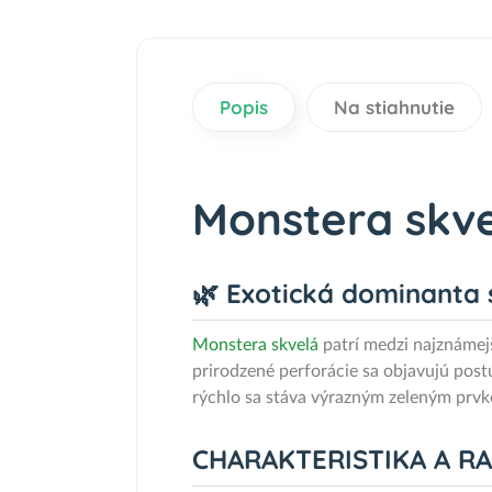
Popis
Na stiahnutie
Monstera skve
🌿 Exotická dominanta s
Monstera skvelá
patrí medzi najznámej
prirodzené perforácie sa objavujú postu
rýchlo sa stáva výrazným zeleným prvko
CHARAKTERISTIKA A R