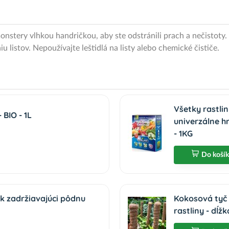
monstery vlhkou handričkou, aby ste odstránili prach a nečistoty. 
u listov. Nepoužívajte leštidlá na listy alebo chemické čističe.
Všetky rastli
BIO - 1L
univerzálne h
- 1KG
Do koší
k zadržiavajúci pôdnu
Kokosová tyč 
rastliny - dĺž