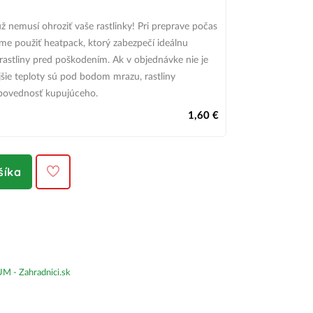
ž nemusí ohroziť vaše rastlinky! Pri preprave počas
e použiť heatpack, ktorý zabezpečí ideálnu
 rastliny pred poškodením.
Ak v objednávke nie je
šie teploty sú pod bodom mrazu,
rastliny
povednosť kupujúceho.
1,60 €
šíka
- Zahradnici.sk