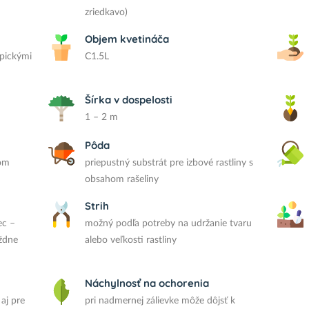
zriedkavo)
Objem kvetináča
ypickými
C1.5L
Šírka v dospelosti
1 – 2 m
Pôda
lom
priepustný substrát pre izbové rastliny s
obsahom rašeliny
Strih
ec –
možný podľa potreby na udržanie tvaru
ýždne
alebo veľkosti rastliny
Náchylnosť na ochorenia
aj pre
pri nadmernej zálievke môže dôjsť k