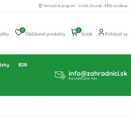
🏆 Vernostný program - trvalá zľava
až -15%
na nákup
0
0
ážky
Obľúbené produkty
Košík
Prihlásiť sa
ázky
B2B
info@zahradnici.sk
Kontaktujte nás