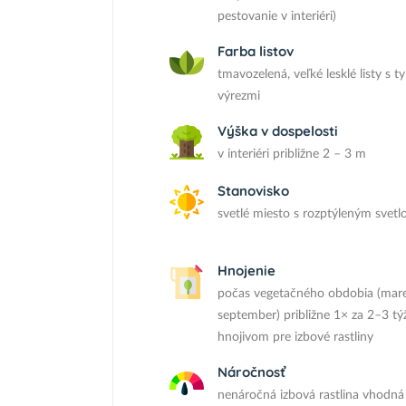
pestovanie v interiéri)
Farba listov
tmavozelená, veľké lesklé listy s t
výrezmi
Výška v dospelosti
v interiéri približne 2 – 3 m
Stanovisko
svetlé miesto s rozptýleným svet
Hnojenie
počas vegetačného obdobia (mar
september) približne 1× za 2–3 t
hnojivom pre izbové rastliny
Náročnosť
nenáročná izbová rastlina vhodná 