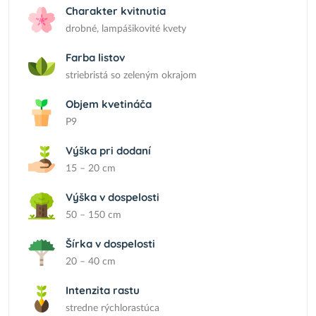
Charakter kvitnutia
drobné, lampášikovité kvety
Farba listov
striebristá so zeleným okrajom
Objem kvetináča
P9
Výška pri dodaní
15 – 20 cm
Výška v dospelosti
50 – 150 cm
Šírka v dospelosti
20 – 40 cm
Intenzita rastu
stredne rýchlorastúca