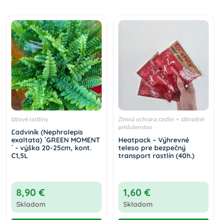
Izbové rastliny
Zimná ochrana rastlín + záhradné
príslušenstvo
Ľadviník (Nephrolepis
exaltata) ´GREEN MOMENT
Heatpack – Výhrevné
´ - výška 20-25cm, kont.
teleso pre bezpečný
C1,5L
transport rastlín (40h.)
8,90 €
1,60 €
Skladom
Skladom