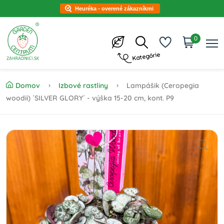
Heuréka - overené zákazníkmi
0
Kategórie
Domov
Izbové rastliny
Lampášik (Ceropegia
woodii) ´SILVER GLORY´ - výška 15-20 cm, kont. P9