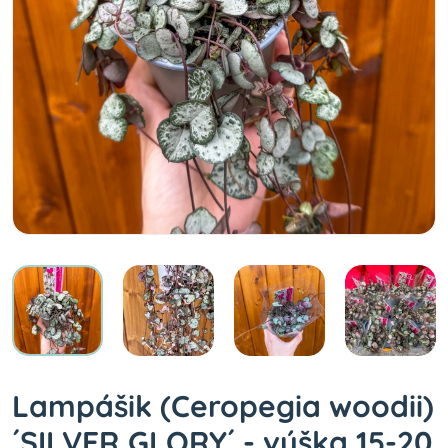
Lampášik (Ceropegia woodii)
´SILVER GLORY´ - výška 15-20