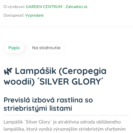
O výrobcovi:
GARDEN CENTRUM - Zahradnici.sk
Dostupnosť:
Vypredané
Popis
Na stiahnutie
🌿 Lampášik (Ceropegia
woodii) ´SILVER GLORY´
Previslá izbová rastlina so
striebristými listami
Lampášik ´Silver Glory´ je atraktívna odroda obľúbeného
lampášika, ktorá vyniká výraznejším striebristým sfarbením