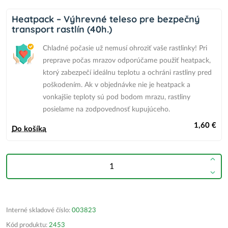
Heatpack – Výhrevné teleso pre bezpečný
transport rastlín (40h.)
Chladné počasie už nemusí ohroziť vaše rastlinky! Pri
preprave počas mrazov odporúčame použiť heatpack,
ktorý zabezpečí ideálnu teplotu a ochráni rastliny pred
poškodením.
Ak v objednávke nie je heatpack
a
vonkajšie teploty sú pod bodom mrazu,
rastliny
posielame na zodpovednosť kupujúceho.
1,60 €
Do košíka
Interné skladové číslo:
003823
Kód produktu:
2453