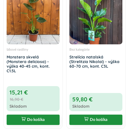
Izbové rastliny
Bez kategórie
Monstera skvelá
Strelícia natalská
(Monstera deliciosa) -
(Strelitzia Nikolai) - výška
výška 40-45 cm, kont.
60-70 cm, kont. C3L
C1.5L
15,21 €
59,80 €
16,90 €
Skladom
Skladom
Do košíka
Do košíka