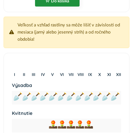
Do košíka
Veľkosť a vzhľad rastliny sa môže líšiť v závislosti od
mesiaca (jarný alebo jesenný strih) a od ročného
obdobia!
I
II
III
IV
V
VI
VII
VIII
IX
X
XI
XII
Výsadba
Kvitnutie