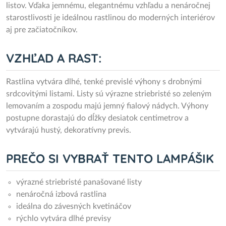
listov. Vďaka jemnému, elegantnému vzhľadu a nenáročnej
starostlivosti je ideálnou rastlinou do moderných interiérov
aj pre začiatočníkov.
VZHĽAD A RAST:
Rastlina vytvára dlhé, tenké previslé výhony s drobnými
srdcovitými listami. Listy sú výrazne striebristé so zeleným
lemovaním a zospodu majú jemný fialový nádych. Výhony
postupne dorastajú do dĺžky desiatok centimetrov a
vytvárajú hustý, dekoratívny previs.
PREČO SI VYBRAŤ TENTO LAMPÁŠIK
výrazné striebristé panašované listy
nenáročná izbová rastlina
ideálna do závesných kvetináčov
rýchlo vytvára dlhé previsy