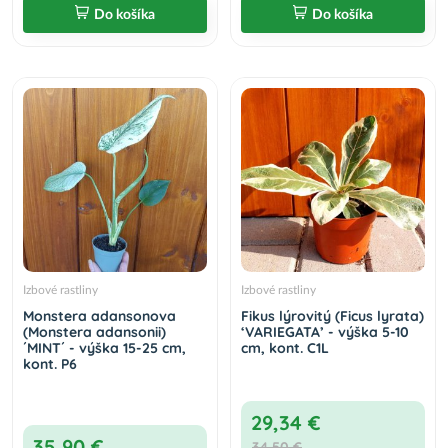
Do košíka
Do košíka
Izbové rastliny
Izbové rastliny
Monstera adansonova
Fikus lýrovitý (Ficus lyrata)
(Monstera adansonii)
‘VARIEGATA’ - výška 5-10
´MINT´ - výška 15-25 cm,
cm, kont. C1L
kont. P6
29,34 €
35,90 €
34,50 €