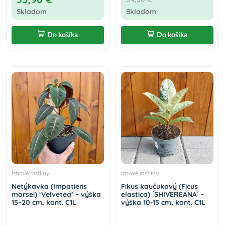
Skladom
Skladom
Do košíka
Do košíka
Izbové rastliny
Izbové rastliny
Netýkavka (Impatiens
Fikus kaučukový (Ficus
morsei) ‘Velvetea’ – výška
elastica) ´SHIVEREANA´ -
15–20 cm, kont. C1L
výška 10-15 cm, kont. C1L