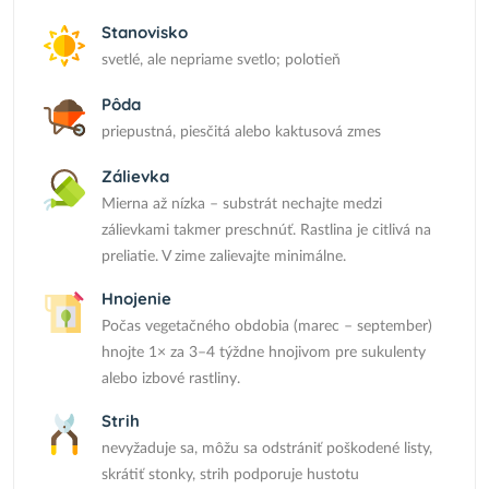
Stanovisko
svetlé, ale nepriame svetlo; polotieň
Pôda
priepustná, piesčitá alebo kaktusová zmes
Zálievka
Mierna až nízka – substrát nechajte medzi
zálievkami takmer preschnúť. Rastlina je citlivá na
preliatie. V zime zalievajte minimálne.
Hnojenie
Počas vegetačného obdobia (marec – september)
hnojte 1× za 3–4 týždne hnojivom pre sukulenty
alebo izbové rastliny.
Strih
nevyžaduje sa, môžu sa odstrániť poškodené listy,
skrátiť stonky, strih podporuje hustotu