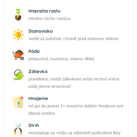
Intenzita rastu
stredne rýchlo rastúca
Stanovisko
svetlé až polotieň, chrániť pred priamym slnkom
Pôda
priepustná, humózna, mierne vlhká
Zálievka
pravidelná; medzi zálievkami môže vrchná vrstva
pôdy jemne preschnúť
Hnojenie
od jari do jesene 1× mesačne slabým hnojivom pre
izbové rastliny
Strih
nevyžaduje sa, môžu sa odstrániť poškodené listy