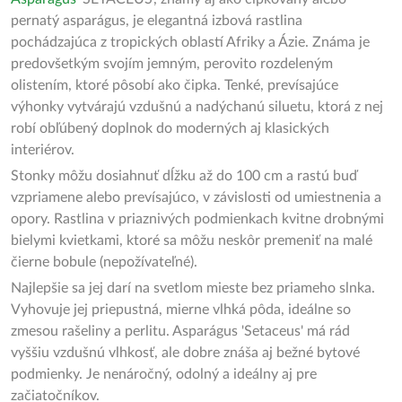
pernatý asparágus, je elegantná izbová rastlina
pochádzajúca z tropických oblastí Afriky a Ázie. Známa je
predovšetkým svojím jemným, perovito rozdeleným
olistením, ktoré pôsobí ako čipka. Tenké, prevísajúce
výhonky vytvárajú vzdušnú a nadýchanú siluetu, ktorá z nej
robí obľúbený doplnok do moderných aj klasických
interiérov.
Stonky môžu dosiahnuť dĺžku až do 100 cm a rastú buď
vzpriamene alebo prevísajúco, v závislosti od umiestnenia a
opory. Rastlina v priaznivých podmienkach kvitne drobnými
bielymi kvietkami, ktoré sa môžu neskôr premeniť na malé
čierne bobule (nepožívateľné).
Najlepšie sa jej darí na svetlom mieste bez priameho slnka.
Vyhovuje jej priepustná, mierne vlhká pôda, ideálne so
zmesou rašeliny a perlitu. Asparágus 'Setaceus' má rád
vyššiu vzdušnú vlhkosť, ale dobre znáša aj bežné bytové
podmienky. Je nenáročný, odolný a ideálny aj pre
začiatočníkov.