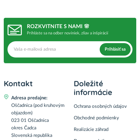
ROZKVITNITE S NAMI 🌸
Prihláste sa na odber noviniek, zliav a inšpirácií
Prihlásiť sa
Kontakt
Doležité
informácie
Adresa predajne:
Oščadnica (pod kruhovým
Ochrana osobných údajov
objazdom)
Obchodné podmienky
023 01 Oščadnica
okres Čadca
Realizácie záhrad
Slovenská republika