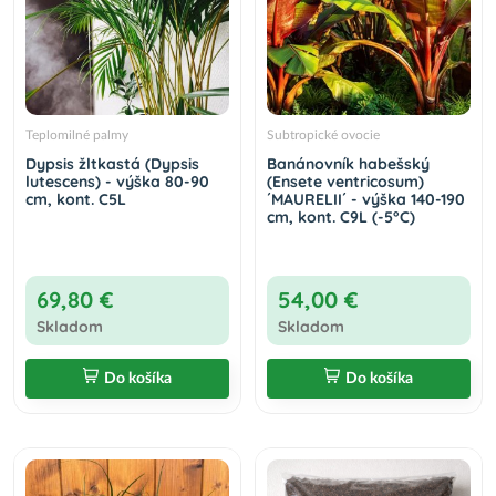
Teplomilné palmy
Subtropické ovocie
Dypsis žltkastá (Dypsis
Banánovník habešský
lutescens) - výška 80-90
(Ensete ventricosum)
cm, kont. C5L
´MAURELII´ - výška 140-190
cm, kont. C9L (-5°C)
69,80 €
54,00 €
Skladom
Skladom
Do košíka
Do košíka