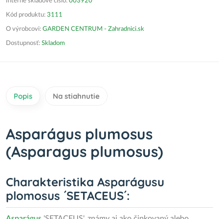
Interné skladové číslo:
003920
Kód produktu:
3111
O výrobcovi:
GARDEN CENTRUM - Zahradnici.sk
Dostupnosť:
Skladom
Popis
Na stiahnutie
Asparágus plumosus
(Asparagus plumosus)
Charakteristika Asparágusu
plomosus ´SETACEUS´:
Asparágus
'SETACEUS', známy aj ako čipkovaný alebo