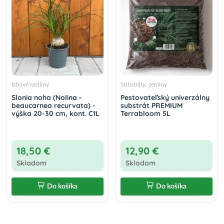
Izbové rastliny
Substráty, zeminy
Slonia noha (Nolina -
Pestovateľský univerzálny
beaucarnea recurvata) -
substrát PREMIUM
výška 20-30 cm, kont. C1L
Terrabloom 5L
18,50 €
12,90 €
Skladom
Skladom
Do košíka
Do košíka