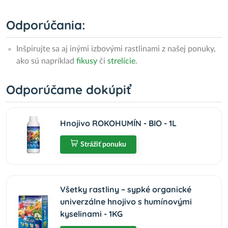
Odporúčania:
Inšpirujte sa aj inými izbovými rastlinami z našej ponuky,
ako sú napríklad
fikusy
či
strelície
.
Odporúčame dokúpiť
Hnojivo ROKOHUMÍN - BIO - 1L
Strážiť ponuku
Všetky rastliny – sypké organické
univerzálne hnojivo s humínovými
kyselinami - 1KG