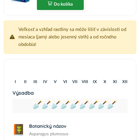
Do košíka
Veľkosť a vzhľad rastliny sa môže líšiť v závislosti od
mesiaca (jarný alebo jesenný strih) a od ročného
obdobia!
I
II
III
IV
V
VI
VII
VIII
IX
X
XI
XII
Výsadba
Botanický názov
Asparagus plumosus