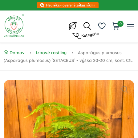
Heuréka - overené zákazníkmi
0
Kategórie
Domov
Izbové rastliny
Asparágus plumosus
(Asparagus plumosus) ´SETACEUS´ - výška 20-30 cm, kont. C1L