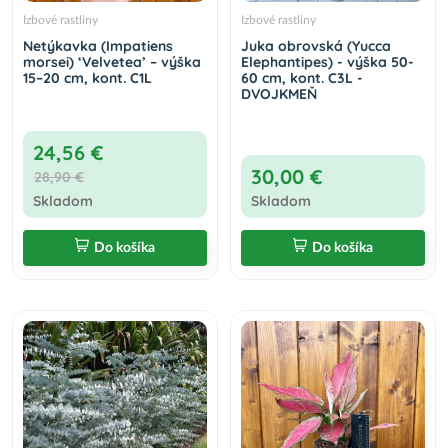
Izbové rastliny
Izbové rastliny
Netýkavka (Impatiens
Juka obrovská (Yucca
morsei) ‘Velvetea’ – výška
Elephantipes) - výška 50-
15–20 cm, kont. C1L
60 cm, kont. C3L -
DVOJKMEŇ
24,56 €
30,00 €
28,90 €
Skladom
Skladom
Do košíka
Do košíka