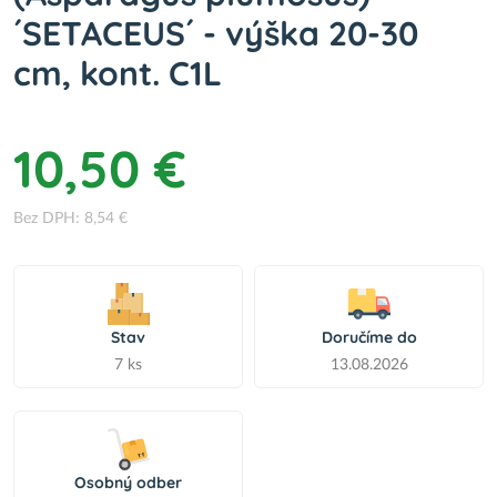
´SETACEUS´ - výška 20-30
cm, kont. C1L
10,50 €
Bez DPH: 8,54 €
Stav
Doručíme do
7 ks
13.08.2026
Osobný odber