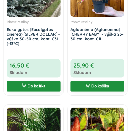
Izbové rastliny
Izbové rastliny
Eukalyptus (Eucalyptus
Aglaonéma (Aglanoema)
cinerea) ´SILVER DOLLAR´ -
´CHERRY BABY´ - výška 25-
výška 30-50 cm, kont. C3L
30 cm, kont. C1L
(-13°C)
16,50 €
25,90 €
Skladom
Skladom
Do košíka
Do košíka