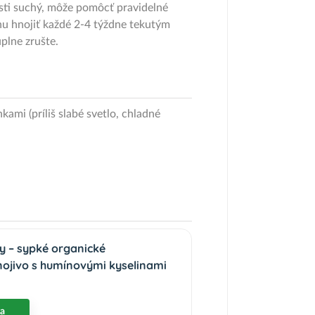
osti suchý, môže pomôcť pravidelné
inu hnojiť každé 2-4 týždne tekutým
plne zrušte.
mi (príliš slabé svetlo, chladné
ny – sypké organické
nojivo s humínovými kyselinami
ka