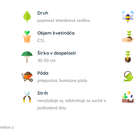
Druh
popínavá interiérová rastlina
Objem kvetináča
C1L
Šírka v dospelosti
30-50 cm
Pôda
priepustná, humózna pôda
Strih
nevyžaduje sa, odstraňujú sa suché a
poškodené listy
oreňov z