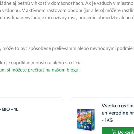
 zvládne aj bežnú vlhkosť v domácnostiach. Ak je vzduch v miestn
ča vzduchu. V aktívnom rastovom období (jar a leto) môžete rastl
eď rastlina nevyžaduje intenzívny rast, hnojenie obmedzte alebo ú
ť, môže to byť spôsobené prelievaním alebo nevhodnými podmienka
ko je napríklad monstera alebo strelícia.
um si môžete prečítať na našom blogu.
Všetky rastli
BIO - 1L
univerzálne h
- 1KG
Do koší