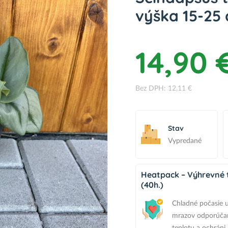
výška 15-25 
14,90 
Bez DPH: 12,11 €
Stav
Vypredané
Heatpack – Výhrevné t
(40h.)
Chladné počasie u
mrazov odporúčam