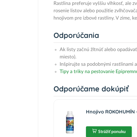
Rastlina preferuje vyššiu vlhkosť, ale
rosenie listov alebo použitie zvlhčova
hnojivom pre izbové rastliny. V zime, k
Odporúčania
Ak listy začnú žltnúť alebo opadáva
miesto).
Inšpirujte sa podobnými rastlinami a
Tipy a triky na pestovanie Epipremn
Odporúčame dokúpiť
Hnojivo ROKOHUMÍN - 
Strážiť ponuku