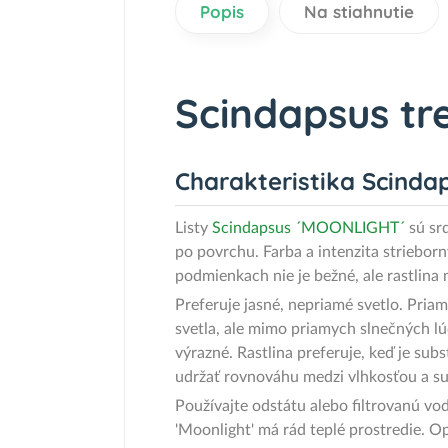
Popis
Na stiahnutie
Scindapsus tre
Charakteristika Scinda
Listy
Scindapsus ´MOONLIGHT´
sú srd
po povrchu. Farba a intenzita striebor
podmienkach nie je bežné, ale rastlin
Preferuje jasné, nepriamé svetlo. Priam
svetla, ale mimo priamych slnečných lúč
výrazné. Rastlina preferuje, keď je sub
udržať rovnováhu medzi vlhkosťou a s
Používajte odstátu alebo filtrovanú vod
'Moonlight' má rád teplé prostredie. Op