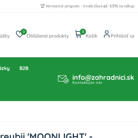
🏆 Vernostný program - trvalá zľava
až -15%
na nákup
0
0
ážky
Obľúbené produkty
Košík
Prihlásiť sa
ázky
B2B
info@zahradnici.sk
Kontaktujte nás
reubii 'MOONLIGHT' -