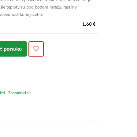
 rastliny pred poškodením.
Ak v objednávke nie je
šie teploty sú pod bodom mrazu,
rastliny
povednosť kupujúceho.
1,60 €
iť ponuku
- Zahradnici.sk