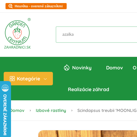
Heuréka - overené zákazníkmi
Novinky
Domov
O
Kategórie
Realizácie záhrad
Domov
Izbové rastliny
Scindapsus treubii 'MOONLIGH