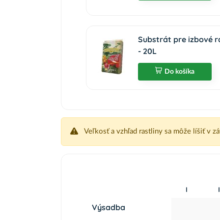
Substrát pre izbové
- 20L
Do košíka
Veľkosť a vzhľad rastliny sa môže líšiť v z
I
I
Výsadba