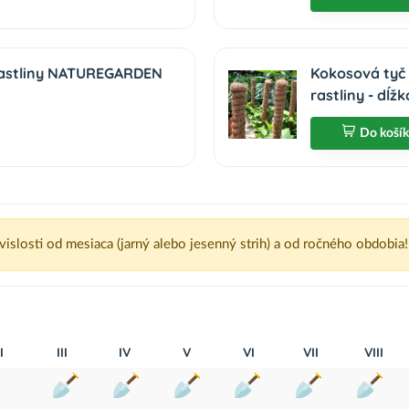
 rastliny NATUREGARDEN
Kokosová tyč 
rastliny - dĺž
Do koší
ávislosti od mesiaca (jarný alebo jesenný strih) a od ročného obdobia!
I
III
IV
V
VI
VII
VIII