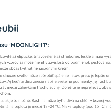
ubii
psu 'MOONLIGHT':
covité až eliptické, tmavozelené až strieborné, lesklé a majú výr
ných vzorov sa môže meniť v závislosti od podmienok pestovania. 
a môže občas kvitnúť nenápadnými kvetmi.
e slnečné svetlo môže spôsobiť spálenie listov, preto je lepšie u
ov. Aj keď rastlina znesie slabšie svetelné podmienky, jej rast b
strát medzi zálievkami trochu suchý. Dôležité je neprelievať, aby 
uchom.
u, ak je to možné. Rastlina môže byť citlivá na chlór v bežnej v
timálna teplota je medzi 18–24 °C. Nízke teploty (pod 15 °C) môž