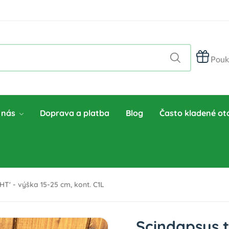
Pouk
 nás
Doprava a platba
Blog
Často kladené ot
T' - výška 15-25 cm, kont. C1L
Scindapsus t