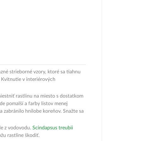
azné strieborné vzory, ktoré sa tiahnu
Kvitnutie v interiérových
miestniť rastlinu na miesto s dostatkom
ude pomalší a farby listov menej
sa zabránilo hnilobe koreňov. Snažte sa
ode z vodovodu.
Scindapsus treubii
u rastline škodiť.