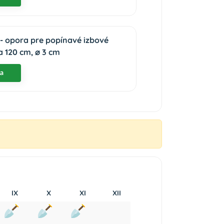
- opora pre popínavé izbové
ka 120 cm, ⌀ 3 cm
ka
IX
X
XI
XII