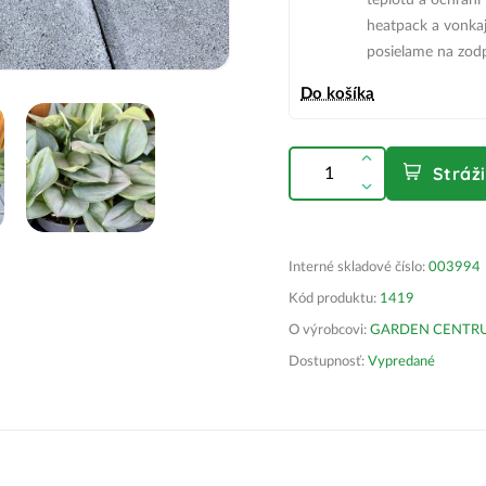
teplotu a ochráni
heatpack
a vonkaj
posielame na zod
Do košíka
Stráž
Interné skladové číslo:
003994
Kód produktu:
1419
O výrobcovi:
GARDEN CENTRUM 
Dostupnosť:
Vypredané