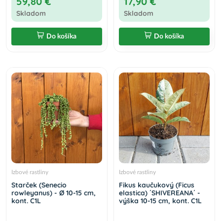
59,80 €
17,90 €
Skladom
Skladom
Do košíka
Do košíka
Izbové rastliny
Izbové rastliny
Starček (Senecio
Fikus kaučukový (Ficus
rowleyanus) - Ø 10-15 cm,
elastica) ´SHIVEREANA´ -
kont. C1L
výška 10-15 cm, kont. C1L