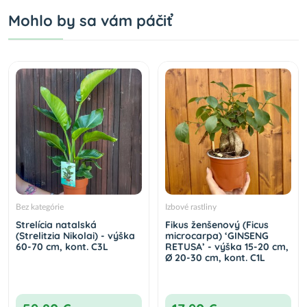
Mohlo by sa vám páčiť
Bez kategórie
Izbové rastliny
Strelícia natalská
Fikus ženšenový (Ficus
(Strelitzia Nikolai) - výška
microcarpa) ‘GINSENG
60-70 cm, kont. C3L
RETUSA’ - výška 15-20 cm,
Ø 20-30 cm, kont. C1L