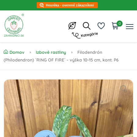
Heuréka - overené zákazníkmi
0
Kategórie
Domov
Izbové rastliny
Filodendrón
(Philodendron) ´RING OF FIRE´ - výška 10-15 cm, kont. P6