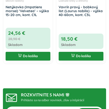
Izbové rastliny
Listnaté kríky a dreviny
Netýkavka (Impatiens
Vavrín pravý - bobkový
morsei) ‘Velvetea’ – výška
list (Laurus nobilis) - výška
15–20 cm, kont. C1L
40-60cm, kont. C3L
24,56 €
18,50 €
28,90 €
Skladom
Skladom
Do košíka
Do košíka
ROZKVITNITE S NAMI 🌸
Prihláste sa na odber noviniek, zliav a inšpirácií