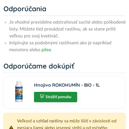
Odporúčania
Je vhodné pravidelne odstraňovať suché alebo poškodené
listy. Môžete tiež presádzať rastlinu, ak sa stane príliš
veľkou pre svoj kvetináč.
Inšpirujte sa podobnými rastlinami ako je napríklad
monstera alebo
pilea
.
Odporúčame dokúpiť
Hnojivo ROKOHUMÍN - BIO - 1L
Strážiť ponuku
Veľkosť a vzhľad rastliny sa môže líšiť v závislosti od
mesiaca (jarný alebo jesenný strih) a od ročného