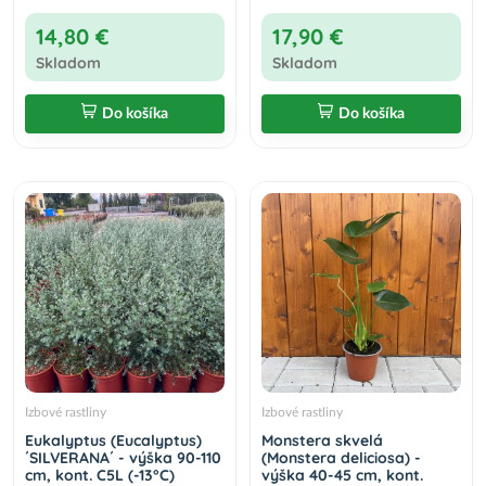
14,80 €
17,90 €
Skladom
Skladom
Do košíka
Do košíka
Izbové rastliny
Izbové rastliny
Eukalyptus (Eucalyptus)
Monstera skvelá
´SILVERANA´ - výška 90-110
(Monstera deliciosa) -
cm, kont. C5L (-13°C)
výška 40-45 cm, kont.