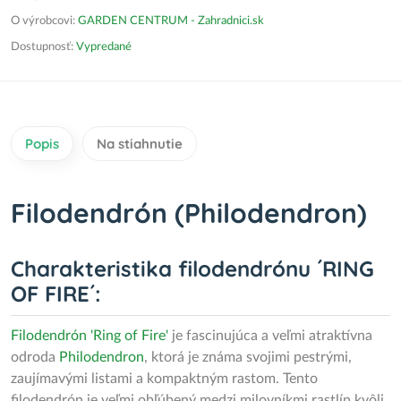
O výrobcovi:
GARDEN CENTRUM - Zahradnici.sk
Dostupnosť:
Vypredané
Popis
Na stiahnutie
Filodendrón (Philodendron)
Charakteristika filodendrónu ´RING
OF FIRE´:
Filodendrón 'Ring of Fire'
je fascinujúca a veľmi atraktívna
odroda
Philodendron
, ktorá je známa svojimi pestrými,
zaujímavými listami a kompaktným rastom. Tento
filodendrón je veľmi obľúbený medzi milovníkmi rastlín kvôli