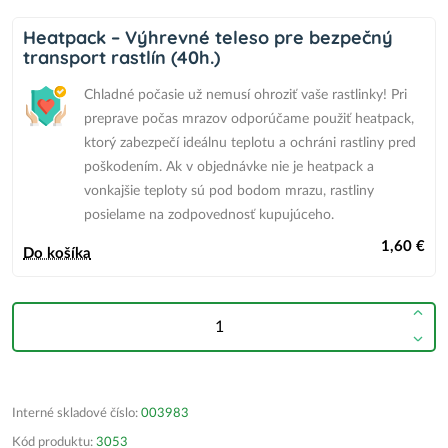
Heatpack – Výhrevné teleso pre bezpečný
transport rastlín (40h.)
Chladné počasie už nemusí ohroziť vaše rastlinky! Pri
preprave počas mrazov odporúčame použiť heatpack,
ktorý zabezpečí ideálnu teplotu a ochráni rastliny pred
poškodením.
Ak v objednávke nie je heatpack
a
vonkajšie teploty sú pod bodom mrazu,
rastliny
posielame na zodpovednosť kupujúceho.
1,60 €
Do košíka
Interné skladové číslo:
003983
Kód produktu:
3053