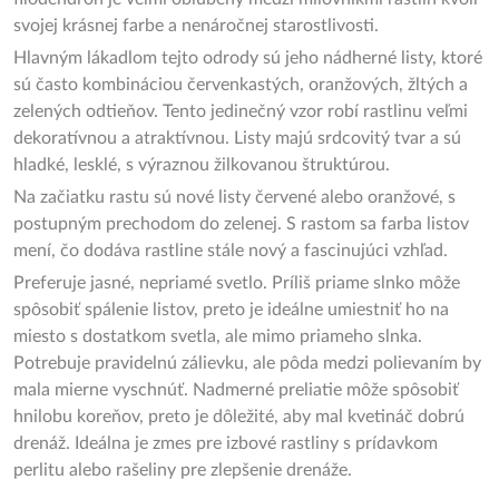
svojej krásnej farbe a nenáročnej starostlivosti.
Hlavným lákadlom tejto odrody sú jeho nádherné listy, ktoré
sú často kombináciou červenkastých, oranžových, žltých a
zelených odtieňov. Tento jedinečný vzor robí rastlinu veľmi
dekoratívnou a atraktívnou. Listy majú srdcovitý tvar a sú
hladké, lesklé, s výraznou žilkovanou štruktúrou.
Na začiatku rastu sú nové listy červené alebo oranžové, s
postupným prechodom do zelenej. S rastom sa farba listov
mení, čo dodáva rastline stále nový a fascinujúci vzhľad.
Preferuje jasné, nepriamé svetlo. Príliš priame slnko môže
spôsobiť spálenie listov, preto je ideálne umiestniť ho na
miesto s dostatkom svetla, ale mimo priameho slnka.
Potrebuje pravidelnú zálievku, ale pôda medzi polievaním by
mala mierne vyschnúť. Nadmerné preliatie môže spôsobiť
hnilobu koreňov, preto je dôležité, aby mal kvetináč dobrú
drenáž. Ideálna je zmes pre izbové rastliny s prídavkom
perlitu alebo rašeliny pre zlepšenie drenáže.