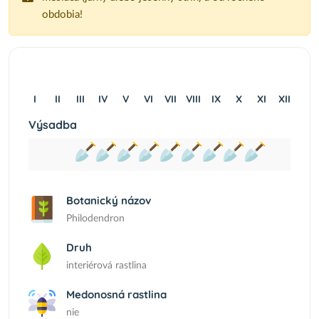
obdobia!
I
II
III
IV
V
VI
VII
VIII
IX
X
XI
XII
Výsadba
Botanický názov
Philodendron
Druh
interiérová rastlina
Medonosná rastlina
nie