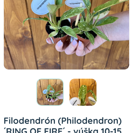
Filodendrón (Philodendron)
´RING OF FIRE´ - výška 10-15