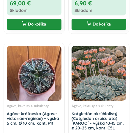
69,00 €
6,90 €
Skladom
Skladom
Do košíka
Do košíka
Agáve, kaktusy a sukulenty
Agáve, kaktusy a sukulenty
Agáve kráľovská (Agave
Kotyledón okrúhlolistý
victoriae-reginae) – výška
(Cotyledon orbiculata)
5 cm, Ø 10 cm, kont. P11
´KAROO´ - výška 10-15 cm,
⌀ 20-25 cm, kont. C5L