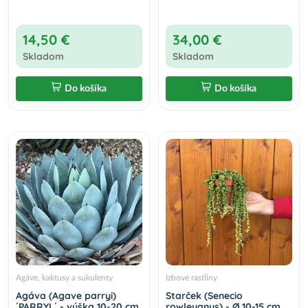
14,50 €
34,00 €
Skladom
Skladom
Do košíka
Do košíka
Agáve, kaktusy a sukulenty
Izbové rastliny
Agáva (Agave parryi)
Starček (Senecio
´PARRYI ´ - výška 10-20 cm,
rowleyanus) - Ø 10-15 cm,