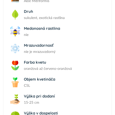
Aloe Mitriformis
Druh
sukulent, exotická rastlina
Medonosná rastlina
nie
Mrazuvzdornosť
nie je mrazuvzdorný
Farba kvetu
oranžová až červeno-oranžová
Objem kvetináča
C5L
Výška pri dodaní
15-25 cm
Výška v dospelosti