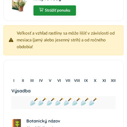
Strážiť ponuku
Veľkosť a vzhľad rastliny sa môže líšiť v závislosti od
mesiaca (jarný alebo jesenný strih) a od ročného
obdobia!
I
II
III
IV
V
VI
VII
VIII
IX
X
XI
XII
Výsadba
Botanický názov