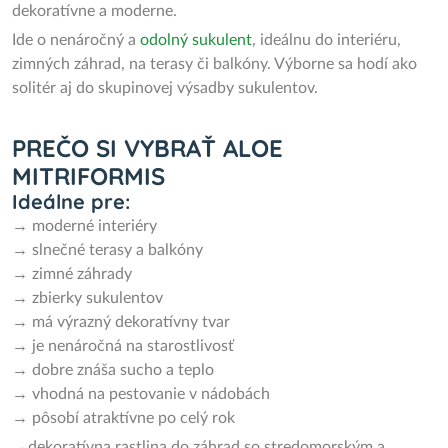
dekoratívne a moderne.
Ide o nenáročný a
odolný sukulent
, ideálnu do interiéru,
zimných záhrad, na terasy či balkóny. Výborne sa hodí ako
solitér aj do skupinovej výsadby sukulentov.
PREČO SI VYBRAŤ ALOE
MITRIFORMIS
Ideálne pre:
→ moderné interiéry
→ slnečné terasy a balkóny
→ zimné záhrady
→ zbierky sukulentov
→ má výrazný dekoratívny tvar
→ je nenáročná na starostlivosť
→ dobre znáša sucho a teplo
→ vhodná na pestovanie v nádobách
→ pôsobí atraktívne po celý rok
→dekoratívna rastlina do záhrad so stredomorským a