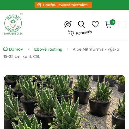
Heuréka - overené zákazníkmi
0
Kategórie
Domov
Izbové rastliny
Aloe Mitriformis - výška
15-25 cm, kont. C5L