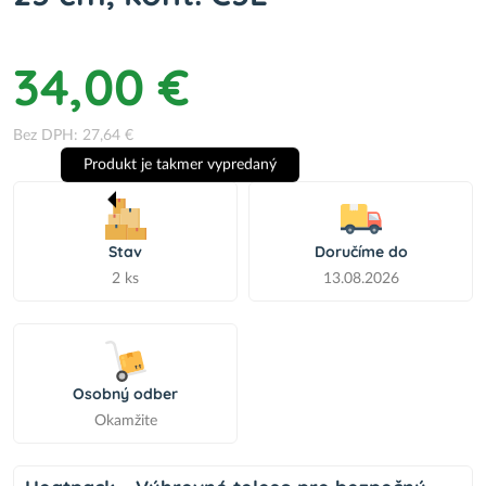
34,00 €
Bez DPH: 27,64 €
Produkt je takmer vypredaný
Stav
Doručíme do
2 ks
13.08.2026
Osobný odber
Okamžite