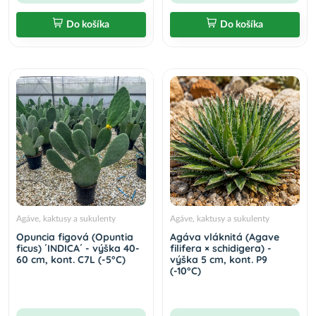
Do košíka
Do košíka
Agáve, kaktusy a sukulenty
Agáve, kaktusy a sukulenty
Opuncia figová (Opuntia
Agáva vláknitá (Agave
ficus) ´INDICA´ - výška 40-
filifera × schidigera) -
60 cm, kont. C7L (-5°C)
výška 5 cm, kont. P9
(-10°C)