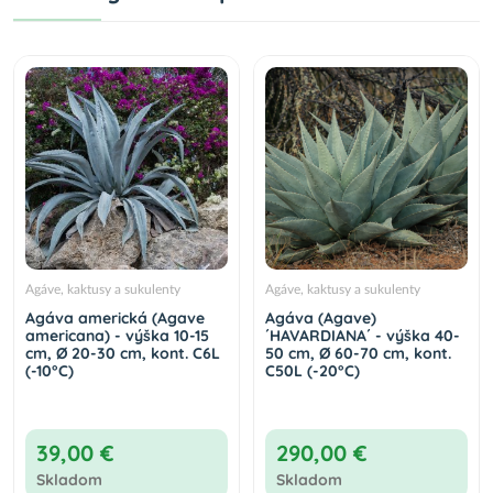
Agáve, kaktusy a sukulenty
Agáve, kaktusy a sukulenty
Agáva americká (Agave
Agáva (Agave)
americana) - výška 10-15
´HAVARDIANA´ - výška 40-
cm, Ø 20-30 cm, kont. C6L
50 cm, Ø 60-70 cm, kont.
(-10°C)
C50L (-20°C)
39,00 €
290,00 €
Skladom
Skladom