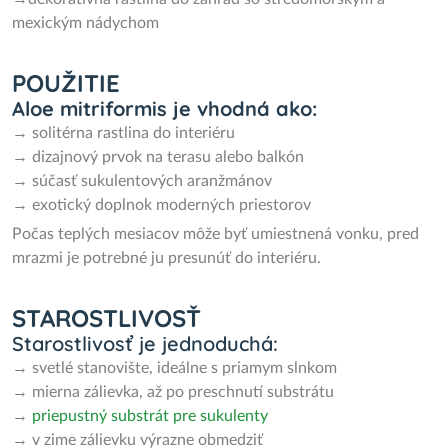
mexickým nádychom
POUŽITIE
Aloe mitriformis je vhodná ako:
→ solitérna rastlina do interiéru
→ dizajnový prvok na terasu alebo balkón
→ súčasť sukulentových aranžmánov
→ exotický doplnok moderných priestorov
Počas teplých mesiacov môže byť umiestnená vonku, pred
mrazmi je potrebné ju presunúť do interiéru.
STAROSTLIVOSŤ
Starostlivosť je jednoduchá:
→ svetlé stanovište, ideálne s priamym slnkom
→ mierna zálievka, až po preschnutí substrátu
→
priepustný substrát pre sukulenty
→ v zime zálievku výrazne obmedziť