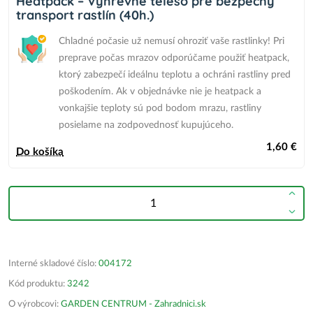
Heatpack – Výhrevné teleso pre bezpečný
transport rastlín (40h.)
Chladné počasie už nemusí ohroziť vaše rastlinky! Pri
preprave počas mrazov odporúčame použiť heatpack,
ktorý zabezpečí ideálnu teplotu a ochráni rastliny pred
poškodením.
Ak v objednávke nie je heatpack
a
vonkajšie teploty sú pod bodom mrazu,
rastliny
posielame na zodpovednosť kupujúceho.
1,60 €
Do košíka
Interné skladové číslo:
004172
Kód produktu:
3242
O výrobcovi:
GARDEN CENTRUM - Zahradnici.sk