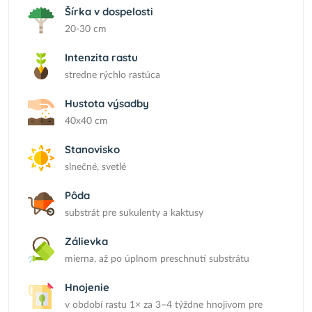
Šírka v dospelosti
20-30 cm
Intenzita rastu
stredne rýchlo rastúca
Hustota výsadby
40x40 cm
Stanovisko
slnečné, svetlé
Pôda
substrát pre sukulenty a kaktusy
Zálievka
mierna, až po úplnom preschnutí substrátu
Hnojenie
v období rastu 1× za 3–4 týždne hnojivom pre