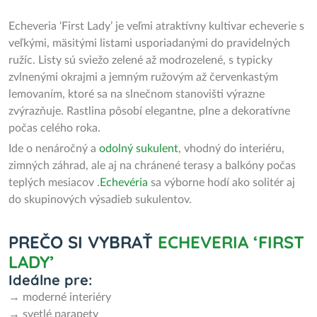
Echeveria ‘First Lady’ je veľmi atraktívny kultivar echeverie s
veľkými, mäsitými listami usporiadanými do pravidelných
ružíc. Listy sú sviežo zelené až modrozelené, s typicky
zvlnenými okrajmi a jemným ružovým až červenkastým
lemovaním, ktoré sa na slnečnom stanovišti výrazne
zvýrazňuje. Rastlina pôsobí elegantne, plne a dekoratívne
počas celého roka.
Ide o nenáročný a
odolný sukulent
, vhodný do interiéru,
zimných záhrad, ale aj na chránené terasy a balkóny počas
teplých mesiacov .
Echevéria
sa výborne hodí ako solitér aj
do skupinových výsadieb sukulentov.
PREČO SI VYBRAŤ
ECHEVERIA ‘FIRST
LADY’
Ideálne pre:
→ moderné interiéry
→ svetlé parapety