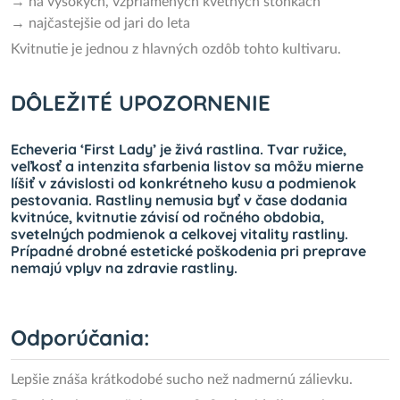
→ na vysokých, vzpriamených kvetných stonkách
→ najčastejšie od jari do leta
Kvitnutie je jednou z hlavných ozdôb tohto kultivaru.
DÔLEŽITÉ UPOZORNENIE
Echeveria ‘First Lady’ je živá rastlina. Tvar ružice,
veľkosť a intenzita sfarbenia listov sa môžu mierne
líšiť v závislosti od konkrétneho kusu a podmienok
pestovania. Rastliny nemusia byť v čase dodania
kvitnúce, kvitnutie závisí od ročného obdobia,
svetelných podmienok a celkovej vitality rastliny.
Prípadné drobné estetické poškodenia pri preprave
nemajú vplyv na zdravie rastliny.
Odporúčania:
Lepšie znáša krátkodobé sucho než nadmernú zálievku.