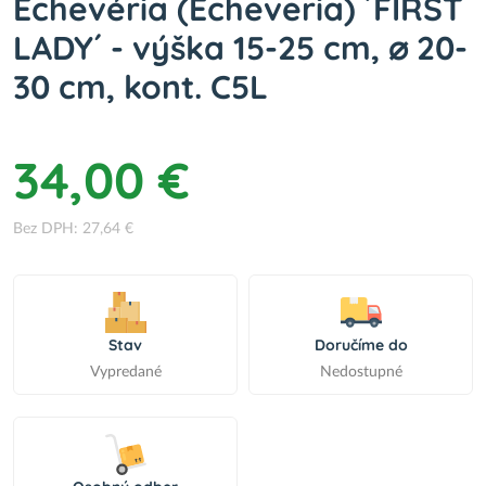
Echevéria (Echeveria) ´FIRST
LADY´ - výška 15-25 cm, ⌀ 20-
30 cm, kont. C5L
34,00 €
Bez DPH: 27,64 €
Stav
Doručíme do
Vypredané
Nedostupné