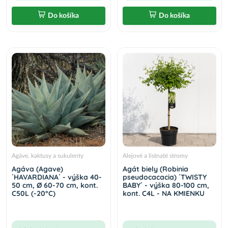
Do košíka
Do košíka
Agáve, kaktusy a sukulenty
Alejové a listnaté stromy
Agáva (Agave)
Agát biely (Robinia
´HAVARDIANA´ - výška 40-
pseudocacacia) ´TWISTY
50 cm, Ø 60-70 cm, kont.
BABY´ - výška 80-100 cm,
C50L (-20°C)
kont. C4L - NA KMIENKU