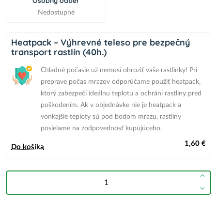
Osobný odber
Nedostupné
Heatpack – Výhrevné teleso pre bezpečný
transport rastlín (40h.)
Chladné počasie už nemusí ohroziť vaše rastlinky! Pri
preprave počas mrazov odporúčame použiť heatpack,
ktorý zabezpečí ideálnu teplotu a ochráni rastliny pred
poškodením.
Ak v objednávke nie je heatpack
a
vonkajšie teploty sú pod bodom mrazu,
rastliny
posielame na zodpovednosť kupujúceho.
1,60 €
Do košíka