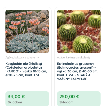
Agáve, kaktusy a sukulenty
Agáve, kaktusy a sukulenty
Kotyledón okrúhlolistý
Echinokaktus grusonov
(Cotyledon orbiculata)
(Echinocactus grusonii) -
´KAROO´ - výška 10-15 cm,
výška 30 cm, Ø 40-50 cm,
⌀ 20-25 cm, kont. C5L
kont. C35L - STARÝ A
VZÁCNY EXEMPLÁR
34,00 €
250,00 €
Skladom
Skladom