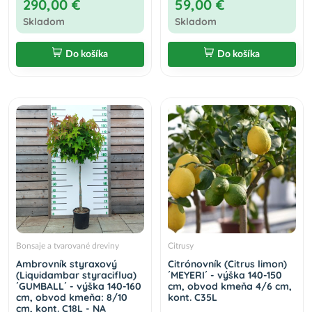
290,00 €
59,00 €
Skladom
Skladom
Do košíka
Do košíka
Bonsaje a tvarované dreviny
Citrusy
Ambrovník styraxový
Citrónovník (Citrus limon)
(Liquidambar styraciflua)
´MEYERI´ - výška 140-150
´GUMBALL´ - výška 140-160
cm, obvod kmeňa 4/6 cm,
cm, obvod kmeňa: 8/10
kont. C35L
cm, kont. C18L - NA