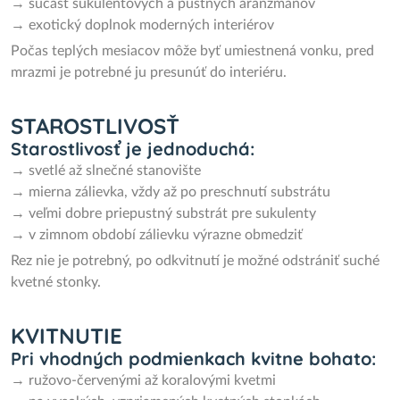
→ súčasť sukulentových a púštnych aranžmánov
→ exotický doplnok moderných interiérov
Počas teplých mesiacov môže byť umiestnená vonku, pred
mrazmi je potrebné ju presunúť do interiéru.
STAROSTLIVOSŤ
Starostlivosť je jednoduchá:
→ svetlé až slnečné stanovište
→ mierna zálievka, vždy až po preschnutí substrátu
→ veľmi dobre priepustný substrát pre sukulenty
→ v zimnom období zálievku výrazne obmedziť
Rez nie je potrebný, po odkvitnutí je možné odstrániť suché
kvetné stonky.
KVITNUTIE
Pri vhodných podmienkach kvitne bohato:
→ ružovo-červenými až koralovými kvetmi