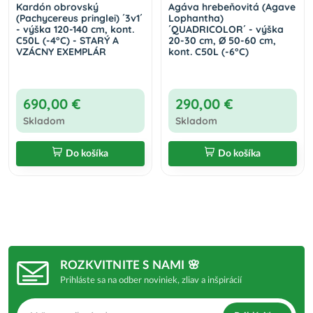
Kardón obrovský
Agáva hrebeňovitá (Agave
(Pachycereus pringlei) ´3v1´
Lophantha)
- výška 120-140 cm, kont.
´QUADRICOLOR´ - výška
C50L (-4°C) - STARÝ A
20-30 cm, Ø 50-60 cm,
VZÁCNY EXEMPLÁR
kont. C50L (-6°C)
690,00 €
290,00 €
Skladom
Skladom
Do košíka
Do košíka
ROZKVITNITE S NAMI 🌸
Prihláste sa na odber noviniek, zliav a inšpirácií