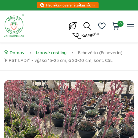
Heuréka - overené zákazníkmi
0
Kategórie
Domov
Izbové rastliny
Echevéria (Echeveria)
´FIRST LADY´ - výška 15-25 cm, ⌀ 20-30 cm, kont. C5L