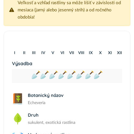
Veľkosť a vzhľad rastliny sa môže líšiť v závislosti od
mesiaca (jarný alebo jesenný strih) a od ročného
obdobia!
I
II
III
IV
V
VI
VII
VIII
IX
X
XI
XII
Výsadba
Botanický názov
Echeveria
Druh
sukulent, exotická rastlina