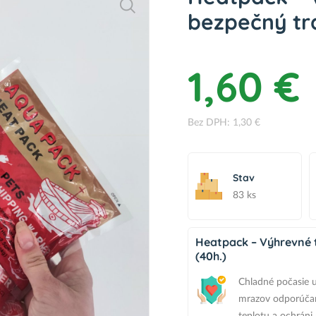
bezpečný tra
1,60 €
Bez DPH: 1,30 €
Stav
83 ks
Heatpack – Výhrevné t
(40h.)
Chladné počasie u
mrazov odporúčam