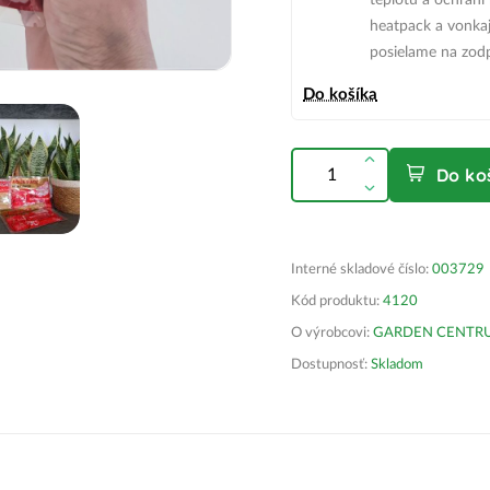
teplotu a ochráni
heatpack
a vonkaj
posielame na zod
Do košíka
Do ko
Interné skladové číslo:
003729
Kód produktu:
4120
O výrobcovi:
GARDEN CENTRUM 
Dostupnosť:
Skladom