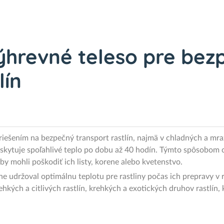
ýhrevné teleso pre bez
lín
riešením na bezpečný transport rastlín, najmä v chladných a m
skytuje spoľahlivé teplo po dobu až 40 hodín. Týmto spôsobom c
by mohli poškodiť ich listy, korene alebo kvetenstvo.
ne udržoval optimálnu teplotu pre rastliny počas ich prepravy 
ehkých a citlivých rastlín, krehkých a exotických druhov rastlín