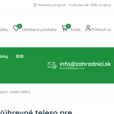
🏆 Vernostný program - trvalá zľava
až -15%
na nákup
0
0
ážky
Obľúbené produkty
Košík
Prihlásiť sa
ázky
B2B
info@zahradnici.sk
Kontaktujte nás
ort rastlín (40h.)
Výhrevné teleso pre