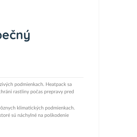
pečný
razivých podmienkach. Heatpack sa
hráni rastliny počas prepravy pred
v rôznych klimatických podmienkach.
, ktoré sú náchylné na poškodenie