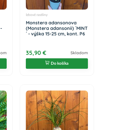
Izbové rastliny
Monstera adansonova
-
(Monstera adansonii) ´MINT
´ - výška 15-25 cm, kont. P6
35,90 €
dom
Skladom
Do košíka