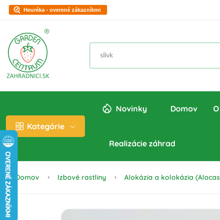
Heuréka - overené zákazníkmi
Novinky
Domov
O
Kategórie
Realizácie záhrad
Domov
Izbové rastliny
Alokázia a kolokázia (Aloca