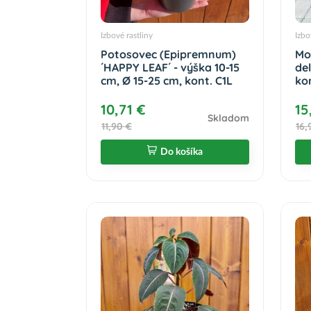
Izbové rastliny
Izbo
Potosovec (Epipremnum)
Mo
´HAPPY LEAF´ - výška 10-15
del
cm, Ø 15-25 cm, kont. C1L
kon
10,71 €
15
Skladom
11,90 €
16,
Do košíka