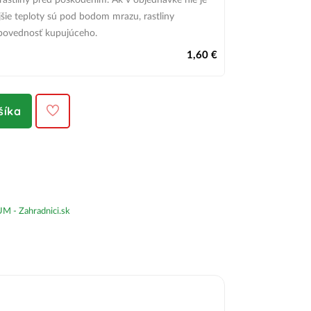
 rastliny pred poškodením.
Ak v objednávke nie je
šie teploty sú pod bodom mrazu,
rastliny
povednosť kupujúceho.
1,60 €
šíka
- Zahradnici.sk