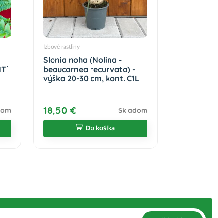
Izbové rastliny
Slonia noha (Nolina -
T´
beaucarnea recurvata) -
výška 20-30 cm, kont. C1L
18,50 €
dom
Skladom
Do košíka