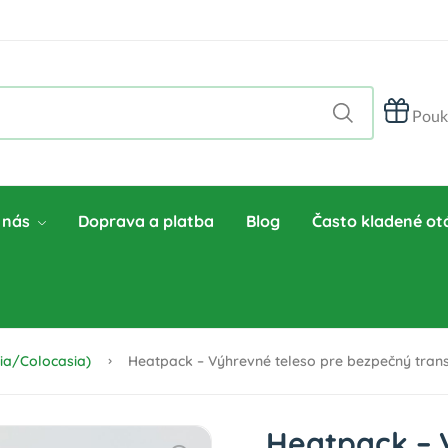
Pouk
 nás
Doprava a platba
Blog
Často kladené ot
sia/Colocasia)
Heatpack – Výhrevné teleso pre bezpečný transp
Heatpack – 