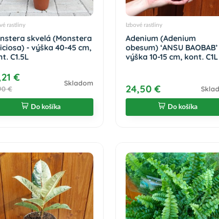
vé rastliny
Izbové rastliny
nstera skvelá (Monstera
Adenium (Adenium
iciosa) - výška 40-45 cm,
obesum) ‘ANSU BAOBAB’ 
t. C1.5L
výška 10-15 cm, kont. C1L
,21 €
Skladom
24,50 €
90 €
Skla
Do košíka
Do košíka