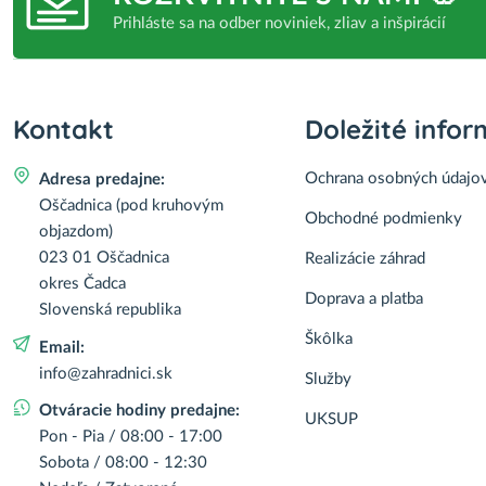
Prihláste sa na odber noviniek, zliav a inšpirácií
Kontakt
Doležité infor
Ochrana osobných údajo
Adresa predajne:
Oščadnica (pod kruhovým
Obchodné podmienky
objazdom)
023 01 Oščadnica
Realizácie záhrad
okres Čadca
Doprava a platba
Slovenská republika
Škôlka
Email:
info@zahradnici.sk
Služby
Otváracie hodiny predajne:
UKSUP
Pon - Pia / 08:00 - 17:00
Sobota / 08:00 - 12:30