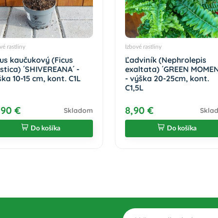
vé rastliny
Izbové rastliny
kus kaučukový (Ficus
Ľadviník (Nephrolepis
astica) ´SHIVEREANA´ -
exaltata) ´GREEN MOMEN
ka 10-15 cm, kont. C1L
- výška 20-25cm, kont.
C1,5L
,90 €
8,90 €
Skladom
Skla
Do košíka
Do košíka