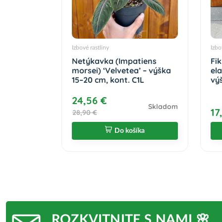
Izbové rastliny
Izbo
Netýkavka (Impatiens
Fi
morsei) ‘Velvetea’ – výška
el
15–20 cm, kont. C1L
výš
24,56 €
Skladom
17
28,90 €
Do košíka
ROZKVITNITE S NAMI 🌸