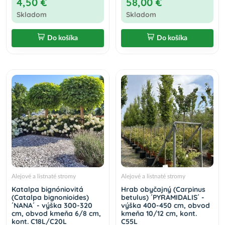
4,50 €
58,00 €
Skladom
Skladom
Do košíka
Do košíka
Alejové a listnaté stromy
Alejové a listnaté stromy
Katalpa bignóniovitá
Hrab obyčajný (Carpinus
(Catalpa bignonioides)
betulus) ´PYRAMIDALIS´ -
´NANA´ - výška 300-320
výška 400-450 cm, obvod
cm, obvod kmeňa 6/8 cm,
kmeňa 10/12 cm, kont.
kont. C18L/C20L
C55L