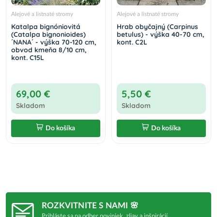
Alejové a listnaté stromy
Alejové a listnaté stromy
Katalpa bignóniovitá
Hrab obyčajný (Carpinus
(Catalpa bignonioides)
betulus) - výška 40-70 cm,
´NANA´ - výška 70-120 cm,
kont. C2L
obvod kmeňa 8/10 cm,
kont. C15L
69,00 €
5,50 €
Skladom
Skladom
Do košíka
Do košíka
ROZKVITNITE S NAMI 🌸
Prihláste sa na odber noviniek, zliav a inšpirácií