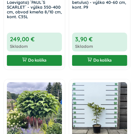
Laevigata) ´PAUL´S
betulus) - výška 40-60 cm,
SCARLET´ - výška 350-400
kont. P9
cm, obvod kmeňa 8/10 cm,
kont. C35L
249,00 €
3,90 €
Skladom
Skladom
Do košíka
Do košíka