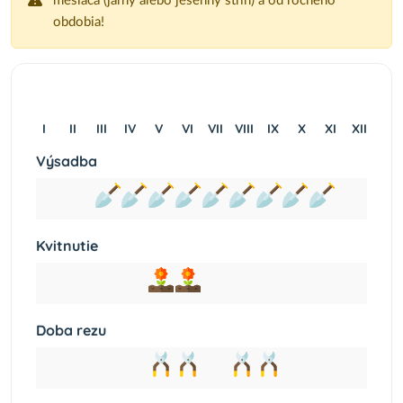
mesiaca (jarný alebo jesenný strih) a od ročného
obdobia!
I
II
III
IV
V
VI
VII
VIII
IX
X
XI
XII
Výsadba
Kvitnutie
Doba rezu