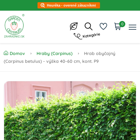
Heuréka - overené zákazníkmi
0
Kategórie
Domov
Hraby (Carpinus)
Hrab obyčajný
(Carpinus betulus) - výška 40-60 cm, kont. P9