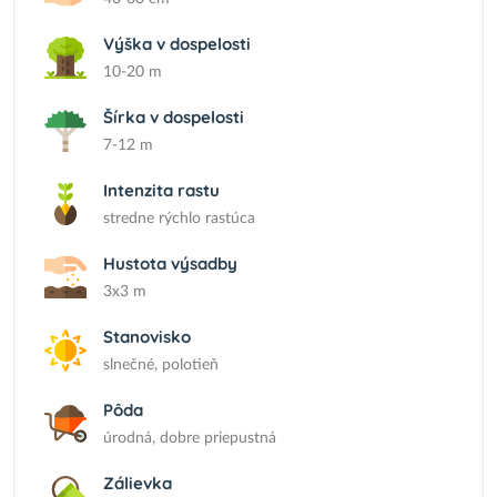
Výška v dospelosti
10-20 m
Šírka v dospelosti
7-12 m
Intenzita rastu
stredne rýchlo rastúca
Hustota výsadby
3x3 m
Stanovisko
slnečné, polotieň
Pôda
úrodná, dobre priepustná
Zálievka