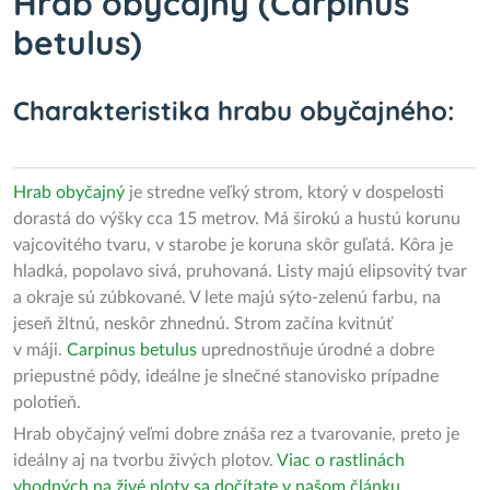
Hrab obyčajný (Carpinus
betulus)
Charakteristika hrabu obyčajného:
Hrab obyčajný
je stredne veľký strom, ktorý v dospelosti
dorastá do výšky cca 15 metrov. Má širokú a hustú korunu
vajcovitého tvaru, v starobe je koruna skôr guľatá. Kôra je
hladká, popolavo sivá, pruhovaná. Listy majú elipsovitý tvar
a okraje sú zúbkované. V lete majú sýto-zelenú farbu, na
jeseň žltnú, neskôr zhnednú. Strom začína kvitnúť
v máji.
Carpinus betulus
uprednostňuje úrodné a dobre
priepustné pôdy, ideálne je slnečné stanovisko prípadne
polotieň.
Hrab obyčajný veľmi dobre znáša rez a tvarovanie, preto je
ideálny aj na tvorbu živých plotov.
Viac o rastlinách
vhodných na živé ploty sa dočítate v našom článku.