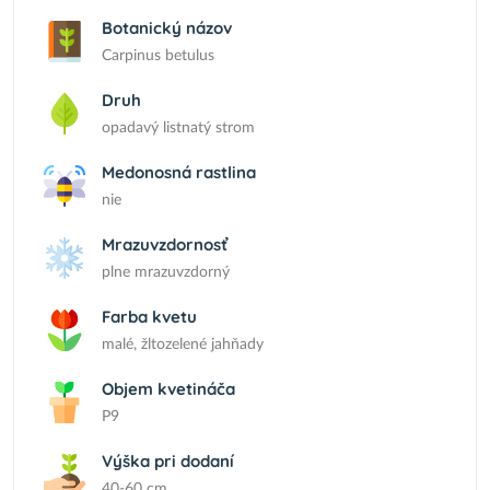
Botanický názov
Carpinus betulus
Druh
opadavý listnatý strom
Medonosná rastlina
nie
Mrazuvzdornosť
plne mrazuvzdorný
Farba kvetu
malé, žltozelené jahňady
Objem kvetináča
P9
Výška pri dodaní
40-60 cm