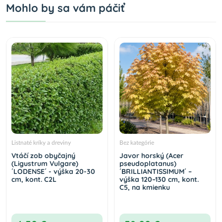
Mohlo by sa vám páčiť
Listnaté kríky a dreviny
Bez kategórie
Vtáčí zob obyčajný
Javor horský (Acer
(Ligustrum Vulgare)
pseudoplatanus)
´LODENSE´ - výška 20-30
´BRILLIANTISSIMUM´ –
cm, kont. C2L
výška 120–130 cm, kont.
C5, na kmienku