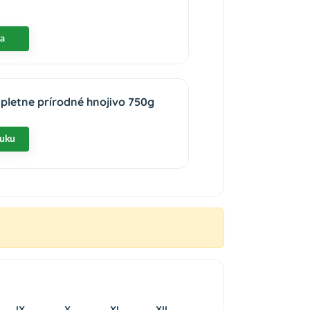
ka
pletne prírodné hnojivo 750g
nuku
IX
X
XI
XII