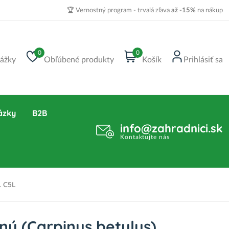
🏆 Vernostný program - trvalá zľava
až -15%
na nákup
0
0
ážky
Obľúbené produkty
Košík
Prihlásiť sa
ázky
B2B
info@zahradnici.sk
Kontaktujte nás
. C5L
ný (Carpinus betulus)