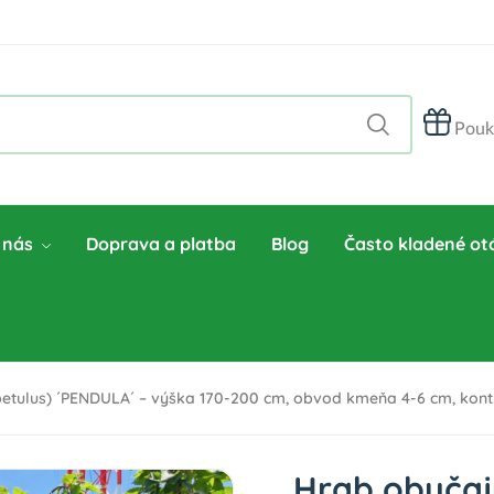
Pouk
 nás
Doprava a platba
Blog
Často kladené ot
etulus) ´PENDULA´ – výška 170-200 cm, obvod kmeňa 4-6 cm, kont
Hrab obyčaj