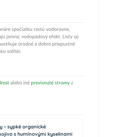
onáre spočiatku rastú vodorovne,
ajú jemný, vodopádový efekt. Listy sú
dnostňuje úrodné a dobre priepustné
ako solitér.
Brest
alebo iné
previsnuté stromy
z
ny – sypké organické
nojivo s humínovými kyselinami