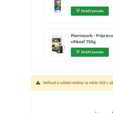
Strážiť ponuku
Plantasorb - Prípravo
vlhkosť 750g
Strážiť ponuku
Veľkosť a vzhľad rastliny sa môže líšiť v z
I
I