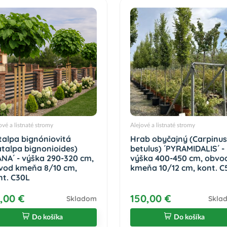
ové a listnaté stromy
Alejové a listnaté stromy
talpa bignóniovitá
Hrab obyčajný (Carpinus
atalpa bignonioides)
betulus) ´PYRAMIDALIS´ -
ANA´ - výška 290-320 cm,
výška 400-450 cm, obvo
vod kmeňa 8/10 cm,
kmeňa 10/12 cm, kont. C
nt. C30L
,00 €
150,00 €
Skladom
Skla
Do košíka
Do košíka