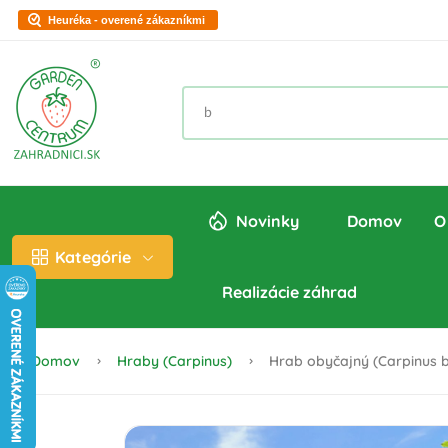
Heuréka - overené zákazníkmi
Novinky
Domov
O
Kategórie
Realizácie záhrad
Domov
Hraby (Carpinus)
Hrab obyčajný (Carpinus b