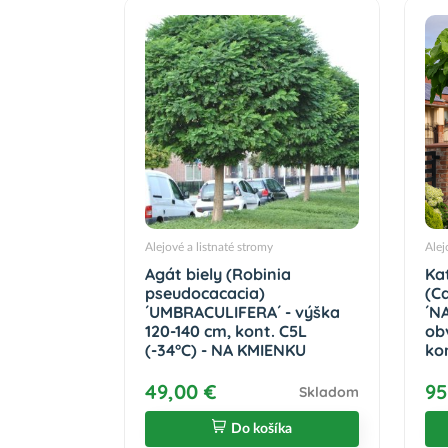
Alejové a listnaté stromy
Alej
Agát biely (Robinia
Ka
pseudocacacia)
(C
´UMBRACULIFERA´ - výška
´N
120-140 cm, kont. C5L
ob
(-34°C) - NA KMIENKU
ko
49,00 €
95
Skladom
Do košíka