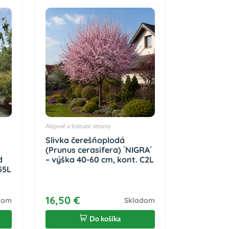
Alejové a listnaté stromy
Slivka čerešňoplodá
(Prunus cerasifera) ´NIGRA´
d
– výška 40-60 cm, kont. C2L
55L
16,50 €
dom
Skladom
Do košíka