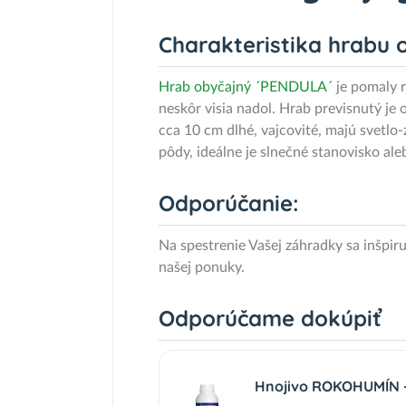
Charakteristika hrabu 
Hrab obyčajný ´PENDULA´
je pomaly r
neskôr visia nadol. Hrab previsnutý je
cca 10 cm dlhé, vajcovité, majú svetlo
pôdy, ideálne je slnečné stanovisko ale
Odporúčanie:
Na spestrenie Vašej záhradky sa inšpir
našej ponuky.
Odporúčame dokúpiť
Hnojivo ROKOHUMÍN - 