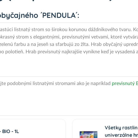
obyčajného ´PENDULA´:
astúci listnatý strom so širokou korunou dáždnikového tvaru. K
 okrasný strom s elegantnými, previsnutými vetvami, ktoré vytvár
-zelenú farbu a na jeseň sa sfarbujú zo žlta. Hrab obyčajný upre
bo polotieň. Hrab previsnutý najkrajšie vynikne keď je vysadená 
ujte podobnými listnatými stromami ako je napríklad
previsnutý 
Všetky rastli
BIO - 1L
univerzálne h