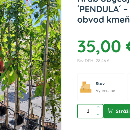
´PENDULA´ –
obvod kmeňa
35,00 
Bez DPH: 28,46 €
Stav
Vypredané
Stráž