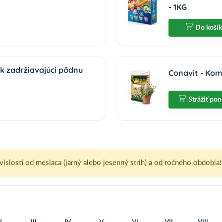
- 1KG
Do koší
k zadržiavajúci pôdnu
Conavit - Kom
Strážiť po
ávislosti od mesiaca (jarný alebo jesenný strih) a od ročného obdobia!
I
III
IV
V
VI
VII
VIII