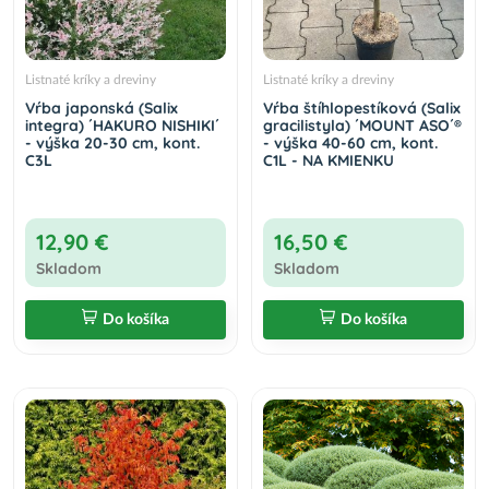
Listnaté kríky a dreviny
Listnaté kríky a dreviny
Vŕba japonská (Salix
Vŕba štíhlopestíková (Salix
integra) ´HAKURO NISHIKI´
gracilistyla) ´MOUNT ASO´®
- výška 20-30 cm, kont.
- výška 40-60 cm, kont.
C3L
C1L - NA KMIENKU
12,90 €
16,50 €
Skladom
Skladom
Do košíka
Do košíka