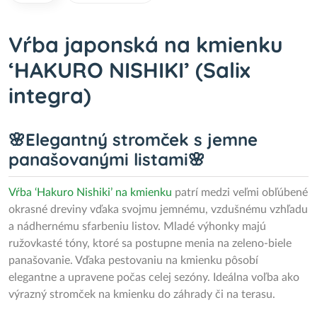
Vŕba japonská na kmienku
‘HAKURO NISHIKI’ (Salix
integra)
🌸Elegantný stromček s jemne
panašovanými listami🌸
Vŕba ‘Hakuro Nishiki’ na kmienku
patrí medzi veľmi obľúbené
okrasné dreviny vďaka svojmu jemnému, vzdušnému vzhľadu
a nádhernému sfarbeniu listov. Mladé výhonky majú
ružovkasté tóny, ktoré sa postupne menia na zeleno-biele
panašovanie. Vďaka pestovaniu na kmienku pôsobí
elegantne a upravene počas celej sezóny. Ideálna voľba ako
výrazný stromček na kmienku do záhrady či na terasu.