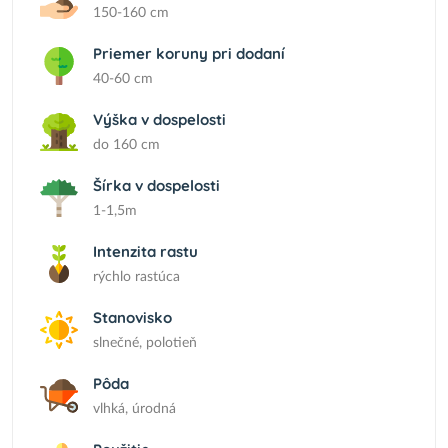
150-160 cm
Priemer koruny pri dodaní
40-60 cm
Výška v dospelosti
do 160 cm
Šírka v dospelosti
1-1,5m
Intenzita rastu
rýchlo rastúca
Stanovisko
slnečné, polotieň
Pôda
vlhká, úrodná