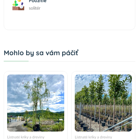
Použitie
solitér
Mohlo by sa vám páčiť
Listnaté kríky a dreviny
Listnaté kríky a dreviny