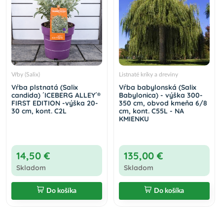
Vŕby (Salix)
Listnaté kríky a dreviny
Vŕba plstnatá (Salix
Vŕba babylonská (Salix
candida) ´ICEBERG ALLEY´®
Babylonica) - výška 300-
FIRST EDITION -výška 20-
350 cm, obvod kmeňa 6/8
30 cm, kont. C2L
cm, kont. C55L - NA
KMIENKU
14,50 €
135,00 €
Skladom
Skladom
Do košíka
Do košíka