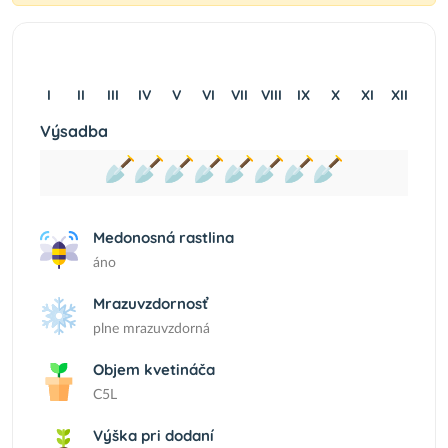
I
II
III
IV
V
VI
VII
VIII
IX
X
XI
XII
Výsadba
Medonosná rastlina
áno
Mrazuvzdornosť
plne mrazuvzdorná
Objem kvetináča
C5L
Výška pri dodaní