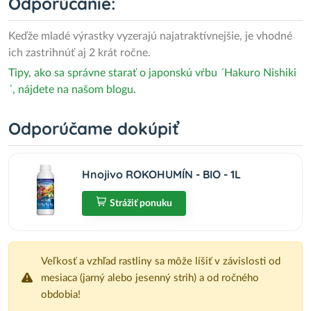
Odporúčanie:
Keďže mladé výrastky vyzerajú najatraktívnejšie, je vhodné
ich zastrihnúť aj 2 krát ročne.
Tipy, ako sa správne starať o japonskú vŕbu ´Hakuro Nishiki
´, nájdete na našom blogu.
Odporúčame dokúpiť
Hnojivo ROKOHUMÍN - BIO - 1L
Strážiť ponuku
Veľkosť a vzhľad rastliny sa môže líšiť v závislosti od
mesiaca (jarný alebo jesenný strih) a od ročného
obdobia!