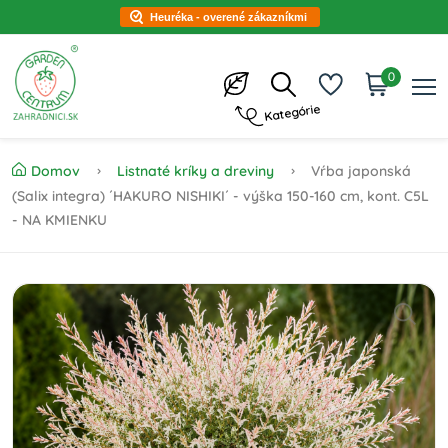
Heuréka - overené zákazníkmi
0
Kategórie
Domov
Listnaté kríky a dreviny
Vŕba japonská
(Salix integra) ´HAKURO NISHIKI´ - výška 150-160 cm, kont. C5L
- NA KMIENKU