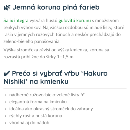
🌿 Jemná koruna plná farieb
Salix integra
vytvára hustú
guľovitú korunu
s množstvom
tenkých výhonkov. Najväčšou ozdobou sú mladé listy, ktoré
rašia v jemných ružových tónoch a neskôr prechádzajú do
zeleno-bieleho panašovania.
Výška stromčeka závisí od výšky kmienka, koruna sa
rozrastá približne do šírky 1–1,5 m.
✔️ Prečo si vybrať vŕbu ‘Hakuro
Nishiki’ na kmienku
nádherné ružovo-bielo-zelené listy 🌸
elegantná forma na kmienku
ideálna ako okrasný stromček do záhrady
rýchly rast a hustá koruna
vhodná aj do nádob