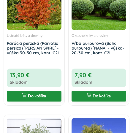
Listnaté kríky a dreviny
Okrasné kríky a dreviny
Parócia perzská (Parrotia
Vŕba purpurová (Salix
persica) ´PERSIAN SPIRE´ -
purpurea) ´NANA´ - výška-
výška 30-50 cm, kont. C2L
20-30 cm, kont. C2L
13,90 €
7,90 €
Skladom
Skladom
Do košíka
Do košíka