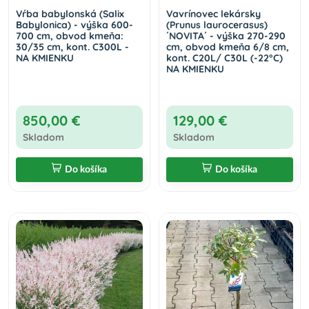
Vŕba babylonská (Salix
Vavrínovec lekársky
Babylonica) - výška 600-
(Prunus laurocerasus)
700 cm, obvod kmeňa:
´NOVITA´ - výška 270-290
30/35 cm, kont. C300L -
cm, obvod kmeňa 6/8 cm,
NA KMIENKU
kont. C20L/ C30L (-22°C)
NA KMIENKU
850,00 €
129,00 €
Skladom
Skladom
Do košíka
Do košíka