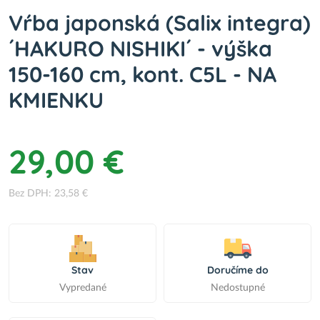
Vŕba japonská (Salix integra)
´HAKURO NISHIKI´ - výška
150-160 cm, kont. C5L - NA
KMIENKU
29,00 €
Bez DPH: 23,58 €
Stav
Doručíme do
Vypredané
Nedostupné