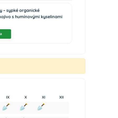
ny – sypké organické
nojivo s humínovými kyselinami
ka
IX
X
XI
XII