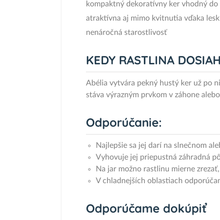
kompaktný dekoratívny ker vhodný do 
atraktívna aj mimo kvitnutia vďaka les
nenáročná starostlivosť
KEDY RASTLINA DOSIA
Abélia vytvára pekný hustý ker už po 
stáva výrazným prvkom v záhone alebo
Odporúčanie:
Najlepšie sa jej darí na slnečnom al
Vyhovuje jej priepustná záhradná pô
Na jar možno rastlinu mierne zrezať,
V chladnejších oblastiach odporúčam
Odporúčame dokúpiť