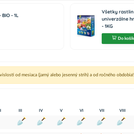
Všetky rastli
BIO - 1L
univerzálne h
- 1KG
Do koší
ávislosti od mesiaca (jarný alebo jesenný strih) a od ročného obdobia!
I
III
IV
V
VI
VII
VIII