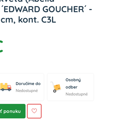
) ´EDWARD GOUCHER´ -
cm, kont. C3L
€
Osobný
Doručíme do
odber
Nedostupné
Nedostupné
iť ponuku