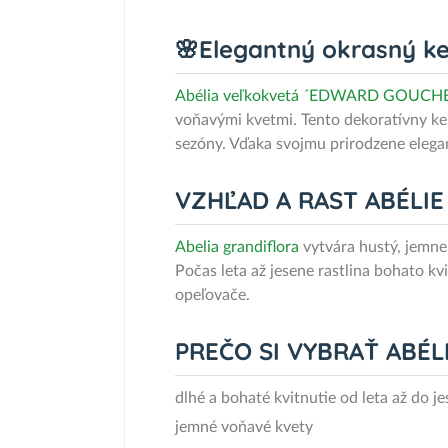
🌸Elegantný okrasný ke
Abélia veľkokvetá ´EDWARD GOUCH
voňavými kvetmi. Tento dekoratívny ker
sezóny. Vďaka svojmu prirodzene elega
VZHĽAD A RAST ABÉLIE
Abelia grandiflora
vytvára hustý, jemne 
Počas leta až jesene rastlina bohato k
opeľovače.
PREČO SI VYBRAŤ ABÉ
dlhé a bohaté kvitnutie od leta až do j
jemné voňavé kvety