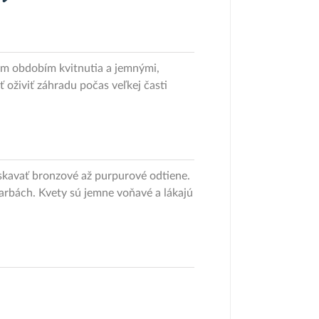
hým obdobím kvitnutia a jemnými,
 oživiť záhradu počas veľkej časti
získavať bronzové až purpurové odtiene.
farbách. Kvety sú jemne voňavé a lákajú