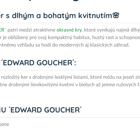
r s dlhým a bohatým kvitnutím🌸
ER´
patrí medzi atraktívne
okrasné kry
, ktoré vynikajú najmä dl
 je obľúbený pre svoj kompaktný habitus, hustý rast a schopnosť
ntnému vzhľadu sa hodí do moderných aj klasických záhrad.
 ´EDWARD GOUCHER´:
rozložitý ker s drobnými lesklými listami, ktoré môžu na jeseň 
vitne drobnými lievikovitými kvetmi v bielych až jemne ružových 
LIU ´EDWARD GOUCHER´
esene