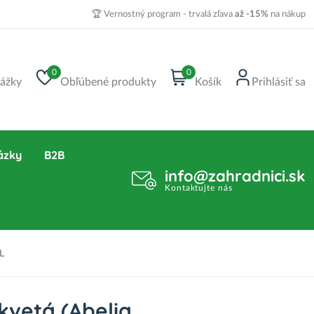
🏆 Vernostný program - trvalá zľava
až -15%
na nákup
0
0
ážky
Obľúbené produkty
Košík
Prihlásiť sa
ázky
B2B
info@zahradnici.sk
Kontaktujte nás
L
kvetá (Abelia