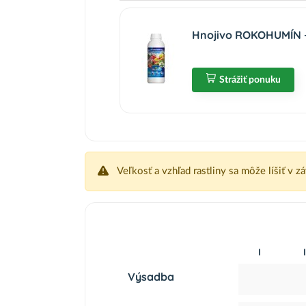
Hnojivo ROKOHUMÍN - 
Strážiť ponuku
Veľkosť a vzhľad rastliny sa môže líšiť v z
I
I
Výsadba