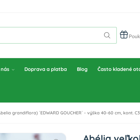
Pouk
 nás
Doprava a platba
Blog
Často kladené ot
Abelia grandiflora) ´EDWARD GOUCHER´ - výška 40-60 cm, kont. C3
Abélia veľko