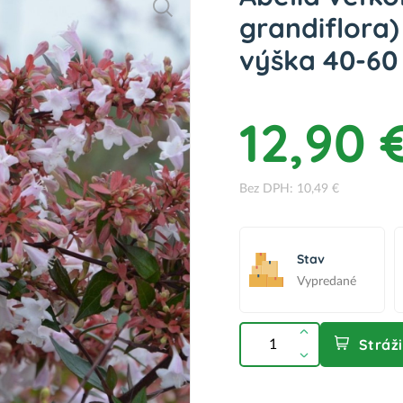
grandiflora
výška 40-60 
12,90 
Bez DPH: 10,49 €
Stav
Vypredané
Stráž