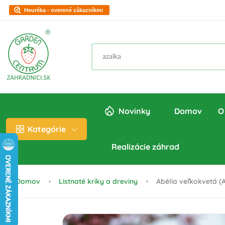
Heuréka - overené zákazníkmi
Novinky
Domov
O
Kategórie
Realizácie záhrad
Domov
Listnaté kríky a dreviny
Abélia veľkokvetá (