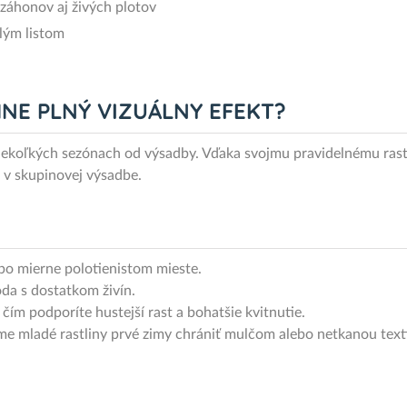
záhonov aj živých plotov
klým listom
HNE PLNÝ VIZUÁLNY EFEKT?
niekoľkých sezónach od výsadby. Vďaka svojmu pravidelnému rast
 v skupinovej výsadbe.
ebo mierne polotienistom mieste.
da s dostatkom živín.
 čím podporíte hustejší rast a bohatšie kvitnutie.
e mladé rastliny prvé zimy chrániť mulčom alebo netkanou textí