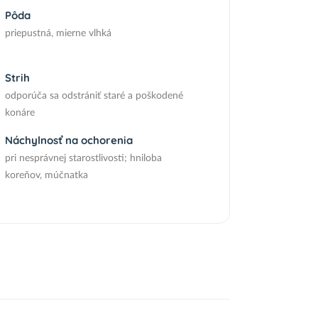
Pôda
priepustná, mierne vlhká
Strih
odporúča sa odstrániť staré a poškodené
konáre
Náchylnosť na ochorenia
pri nesprávnej starostlivosti; hniloba
koreňov, múčnatka