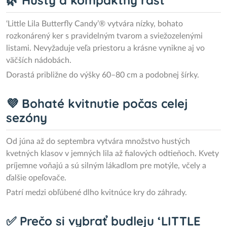
🌿 Hustý a kompaktný rast
‘Little Lila Butterfly Candy’® vytvára nízky, bohato
rozkonárený ker s pravidelným tvarom a sviežozelenými
listami. Nevyžaduje veľa priestoru a krásne vynikne aj vo
väčších nádobách.
Dorastá približne do výšky 60–80 cm a podobnej šírky.
💜 Bohaté kvitnutie počas celej
sezóny
Od júna až do septembra vytvára množstvo hustých
kvetných klasov v jemných lila až fialových odtieňoch. Kvety
príjemne voňajú a sú silným lákadlom pre motýle, včely a
ďalšie opeľovače.
Patrí medzi obľúbené dlho kvitnúce kry do záhrady.
✅ Prečo si vybrať budleju ‘LITTLE