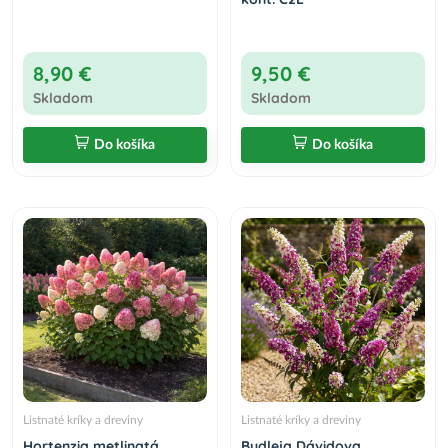
8,90 €
9,50 €
Skladom
Skladom
Do košíka
Do košíka
Listnaté kríky a dreviny
Listnaté kríky a dreviny
Hortenzia metlinatá
Budleja Dávidova