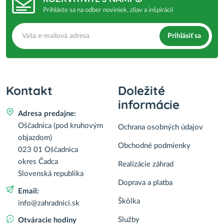
Prihláste sa na odber noviniek, zliav a inšpirácií
Prihlásiť sa
Kontakt
Doležité
informácie
Adresa predajne:
Oščadnica (pod kruhovým
Ochrana osobných údajov
objazdom)
Obchodné podmienky
023 01 Oščadnica
okres Čadca
Realizácie záhrad
Slovenská republika
Doprava a platba
Email:
Škôlka
info@zahradnici.sk
Služby
Otváracie hodiny