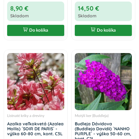
8,90 €
14,50 €
Skladom
Skladom
Do košíka
Do košíka
Listnaté kríky a dreviny
Motýlí ker (Buddleja)
Azalka veľkokvetá (Azalea
Budleja Dávidova
Mollis) ´SOIR DE PARIS´ -
(Buddleja Davidii) ´NANHO
výška 60-80 cm, kont. C3L
PURPLE´ - výška 50-60 cm,
kont. C2L