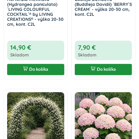
(Hydrangea paniculata)
(Buddleja Davidii) ´BERRY´S
´LIVING COLOURFUL
CREAM´ - výška 20-30 cm,
COCKTAIL´® by LIVING
kont. C2L
CREATIONS® - výška 20-30
cm, kont. C2L
14,90 €
7,90 €
Skladom
Skladom
Do košíka
Do košíka