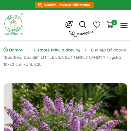
Heuréka - overené zákazníkmi
0
Kategórie
Domov
Listnaté kríky a dreviny
Budleja Dávidova
(Buddleja Davidii) ‘LITTLE LILA BUTTERFLY CANDY’® - výška
10-20 cm, kont. C2L