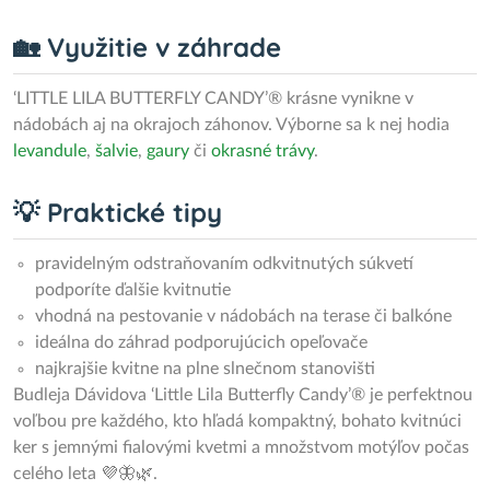
🏡 Využitie v záhrade
‘LITTLE LILA BUTTERFLY CANDY’® krásne vynikne v
nádobách aj na okrajoch záhonov. Výborne sa k nej hodia
levandule
,
šalvie
,
gaury
či
okrasné trávy
.
💡 Praktické tipy
pravidelným odstraňovaním odkvitnutých súkvetí
podporíte ďalšie kvitnutie
vhodná na pestovanie v nádobách na terase či balkóne
ideálna do záhrad podporujúcich opeľovače
najkrajšie kvitne na plne slnečnom stanovišti
Budleja Dávidova ‘Little Lila Butterfly Candy’® je perfektnou
voľbou pre každého, kto hľadá kompaktný, bohato kvitnúci
ker s jemnými fialovými kvetmi a množstvom motýľov počas
celého leta 💜🦋🌿.