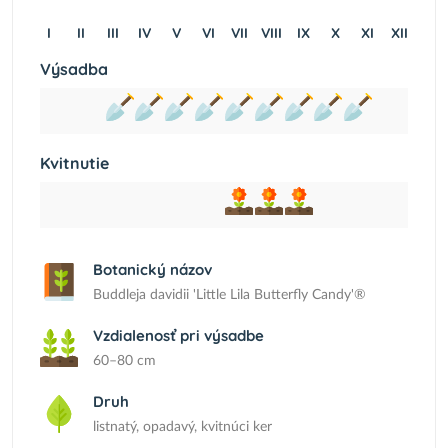
I
II
III
IV
V
VI
VII
VIII
IX
X
XI
XII
Výsadba
Kvitnutie
Botanický názov
Buddleja davidii 'Little Lila Butterfly Candy'®
Vzdialenosť pri výsadbe
60–80 cm
Druh
listnatý, opadavý, kvitnúci ker