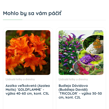
Mohlo by sa vám páčiť
Listnaté kríky a dreviny
Listnaté kríky a dreviny
Azalka veľkokvetá (Azalea
Budleja Dávidova
Mollis) ´GOLDFLAMME´ -
(Buddleja Davidii)
výška 40-60 cm, kont. C3L
´TRICOLOR´ - výška 30-50
cm, kont. C2L