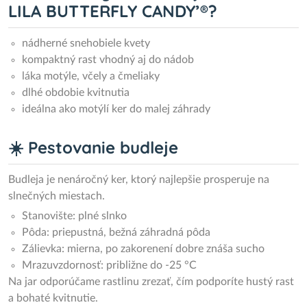
LILA BUTTERFLY CANDY’®?
nádherné snehobiele kvety
kompaktný rast vhodný aj do nádob
láka motýle, včely a čmeliaky
dlhé obdobie kvitnutia
ideálna ako motýlí ker do malej záhrady
☀️ Pestovanie budleje
Budleja je nenáročný ker, ktorý najlepšie prosperuje na
slnečných miestach.
Stanovište: plné slnko
Pôda: priepustná, bežná záhradná pôda
Zálievka: mierna, po zakorenení dobre znáša sucho
Mrazuvzdornosť: približne do -25 °C
Na jar odporúčame rastlinu zrezať, čím podporíte hustý rast
a bohaté kvitnutie.