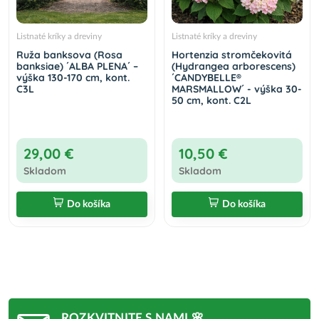
Listnaté kríky a dreviny
Listnaté kríky a dreviny
Ruža banksova (Rosa
Hortenzia stromčekovitá
banksiae) ´ALBA PLENA´ –
(Hydrangea arborescens)
výška 130-170 cm, kont.
´CANDYBELLE®
C3L
MARSMALLOW´ - výška 30-
50 cm, kont. C2L
29,00 €
10,50 €
Skladom
Skladom
Do košíka
Do košíka
ROZKVITNITE S NAMI 🌸