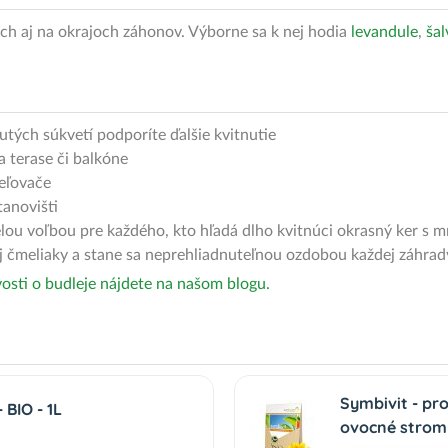
ch aj na okrajoch záhonov. Výborne sa k nej hodia
levandule
,
šal
tých súkvetí podporíte ďalšie kvitnutie
 terase či balkóne
eľovače
tanovišti
elou voľbou pre každého, kto hľadá dlho kvitnúci okrasný ker s 
j čmeliaky a stane sa neprehliadnuteľnou ozdobou každej záhrad
vosti o budleje nájdete na našom blogu.
Symbivit - pr
BIO - 1L
ovocné stromy