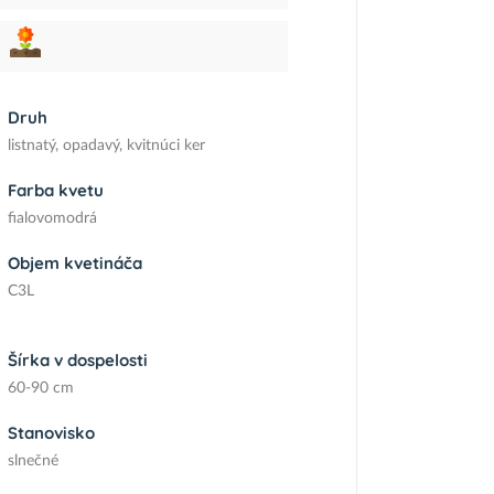
Druh
listnatý, opadavý, kvitnúci ker
Farba kvetu
fialovomodrá
Objem kvetináča
C3L
Šírka v dospelosti
60-90 cm
Stanovisko
slnečné