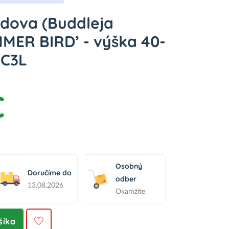
idova (Buddleja
MMER BIRD’ - výška 40-
 C3L
€
Osobný
Doručíme do
odber
13.08.2026
Okamžite
šíka