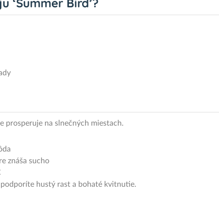
eju ‘Summer Bird’?
rady
šie prosperuje na slnečných miestach.
ôda
re znáša sucho
C
podporíte hustý rast a bohaté kvitnutie.