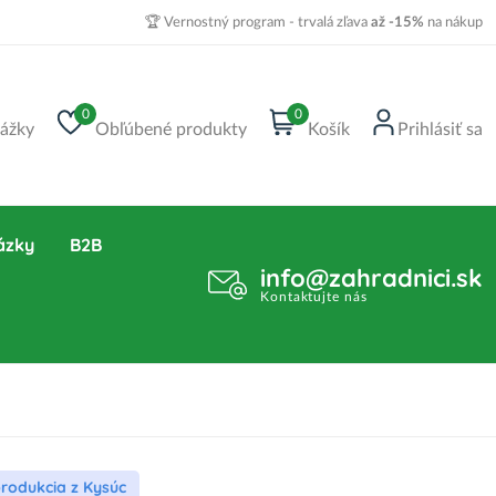
🏆 Vernostný program - trvalá zľava
až -15%
na nákup
0
0
ážky
Obľúbené produkty
Košík
Prihlásiť sa
ázky
B2B
info@zahradnici.sk
Kontaktujte nás
produkcia z Kysúc