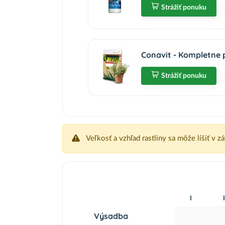
Strážiť ponuku
Conavit - Kompletne 
Strážiť ponuku
Veľkosť a vzhľad rastliny sa môže líšiť v z
I
I
Výsadba