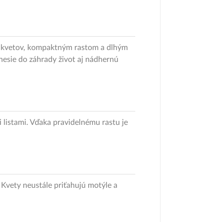
h kvetov, kompaktným rastom a dlhým
nesie do záhrady život aj nádhernú
listami. Vďaka pravidelnému rastu je
 Kvety neustále priťahujú motýle a