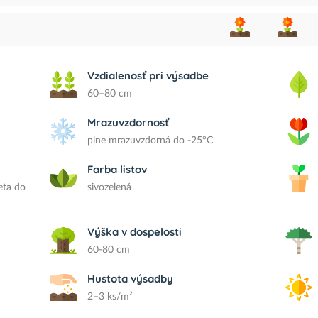
Vzdialenosť pri výsadbe
60–80 cm
Mrazuvzdornosť
plne mrazuvzdorná do -25°C
Farba listov
eta do
sivozelená
Výška v dospelosti
60-80 cm
Hustota výsadby
2–3 ks/m²