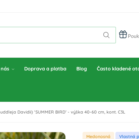
Pouk
 nás
Doprava a platba
Blog
Často kladené ot
uddleja Davidii) ‘SUMMER BIRD’ - výška 40-60 cm, kont. C3L
Medonosná
Vlastná 