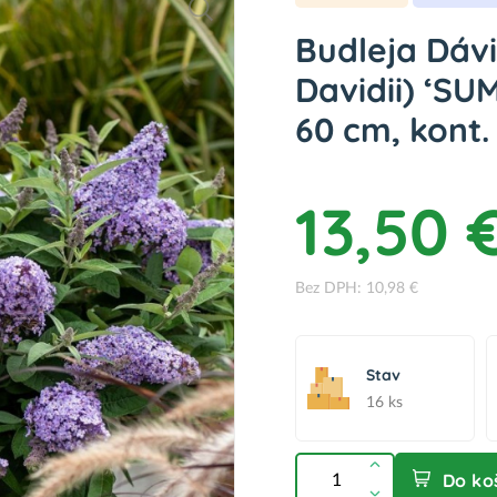
Budleja Dáv
Davidii) ‘SU
60 cm, kont.
13,50 
Bez DPH: 10,98 €
Stav
16 ks
Do ko