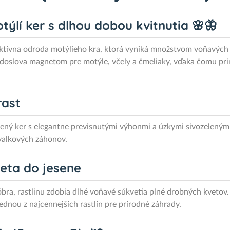
týlí ker s dlhou dobou kvitnutia 🌸🦋
aktívna odroda motýlieho kra, ktorá vyniká množstvom voňavýc
 doslova magnetom pre motýle, včely a čmeliaky, vďaka čomu pri
rast
ený ker s elegantne previsnutými výhonmi a úzkymi sivozelenými 
rvalkových záhonov.
leta do jesene
bra, rastlinu zdobia dlhé voňavé súkvetia plné drobných kvetov.
jednou z najcennejších rastlín pre prírodné záhrady.