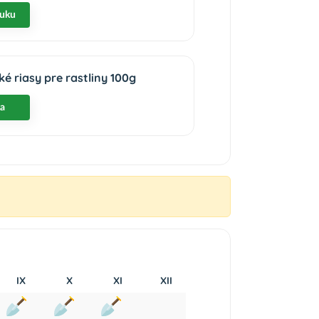
nuku
ké riasy pre rastliny 100g
ka
IX
X
XI
XII