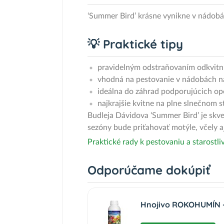
‘Summer Bird’ krásne vynikne v nádobá
💡 Praktické tipy
pravidelným odstraňovaním odkvitnu
vhodná na pestovanie v nádobách na
ideálna do záhrad podporujúcich op
najkrajšie kvitne na plne slnečnom s
Budleja Dávidova ‘Summer Bird’ je skv
sezóny bude priťahovať motýle, včely a
Praktické rady k pestovaniu a starostli
Odporúčame dokúpiť
Hnojivo ROKOHUMÍN - 