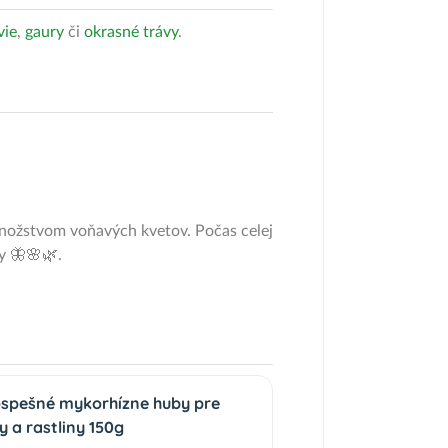
vie
,
gaury
či
okrasné trávy
.
množstvom voňavých kvetov. Počas celej
y 🦋🌸🌿.
ospešné mykorhízne huby pre
 a rastliny 150g