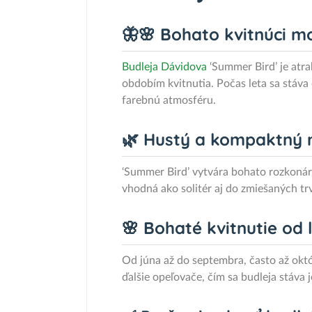
🦋🌸 Bohato kvitnúci mo
Budleja Dávidova
‘Summer Bird’ je atr
obdobím kvitnutia. Počas leta sa stáva
farebnú atmosféru.
🌿 Hustý a kompaktný 
‘Summer Bird’ vytvára bohato rozkonár
vhodná ako solitér aj do zmiešaných t
🌸 Bohaté kvitnutie od 
Od júna až do septembra, často až októ
ďalšie opeľovače, čím sa budleja stáva 