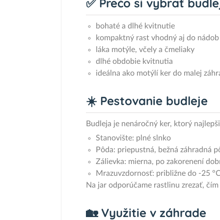
✅ Prečo si vybrať budl
bohaté a dlhé kvitnutie
kompaktný rast vhodný aj do nádob
láka motýle, včely a čmeliaky
dlhé obdobie kvitnutia
ideálna ako motýlí ker do malej záh
☀️ Pestovanie budleje
Budleja je nenáročný ker, ktorý najlep
Stanovište: plné slnko
Pôda: priepustná, bežná záhradná p
Zálievka: mierna, po zakorenení dob
Mrazuvzdornosť: približne do -25 °
Na jar odporúčame rastlinu zrezať, čím 
🏡 Využitie v záhrade