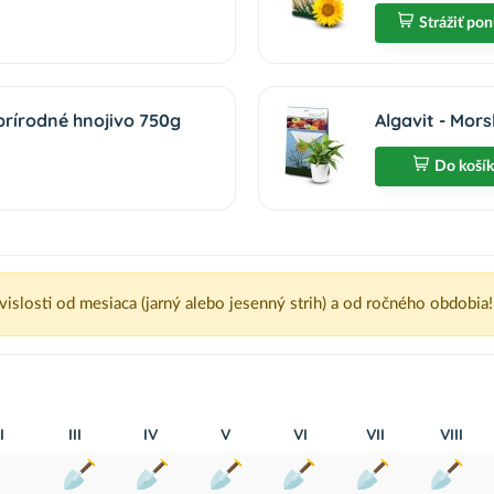
Strážiť po
prírodné hnojivo 750g
Algavit - Mors
Do koší
ávislosti od mesiaca (jarný alebo jesenný strih) a od ročného obdobia!
I
III
IV
V
VI
VII
VIII