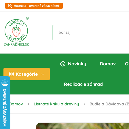
Heuréka - overené zákazníkmi
Novinky
Domov
O
Kategórie
Realizácie záhrad
Domov
Listnaté kríky a dreviny
Budleja Dávidova (B