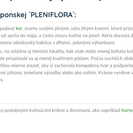
aponskej ´PLENIFLORA´:
 opadavý
ker
, známy svojimi plnými, sýto žltými kvetmi, ktoré pr
 od apríla do mája, a často znovu kvitne na jeseň. Kéria dorastá d
 jemne oblúkovitý habitus s dlhými, zelenými výhonkami.
, no zvládne aj tienisté lokality, kde však môže menej bohato kvit
le prispôsobí sa aj menej kvalitným pôdam. Počas suchších obdob
tlinu mierne zrezať, aby si zachovala kompaktný tvar a podporila
rasné záhony, zmiešané výsadby alebo ako solitér. Krásne vynikne
ov.
jte podobnými kvitnúcimi kríkmi a drevinami, ako napríklad
horte