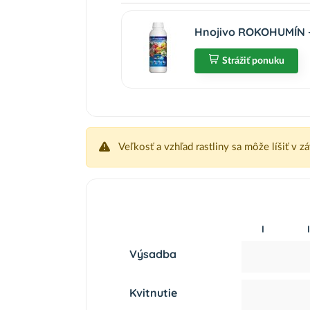
Hnojivo ROKOHUMÍN - 
Strážiť ponuku
Veľkosť a vzhľad rastliny sa môže líšiť v z
I
I
Výsadba
Kvitnutie