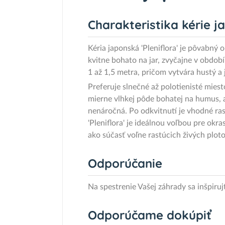
Charakteristika kérie j
Kéria japonská 'Pleniflora' je pôvabný
kvitne bohato na jar, zvyčajne v období
1 až 1,5 metra, pričom vytvára hustý a
Preferuje slnečné až polotienisté miesto
mierne vlhkej pôde bohatej na humus, a
nenáročná. Po odkvitnutí je vhodné ras
'Pleniflora' je ideálnou voľbou pre ok
ako súčasť voľne rastúcich živých plot
Odporúčanie
Na spestrenie Vašej záhrady sa inšpiru
Odporúčame dokúpiť