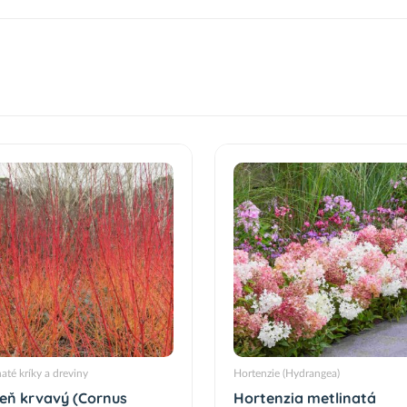
naté kríky a dreviny
Hortenzie (Hydrangea)
ieň krvavý (Cornus
Hortenzia metlinatá