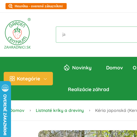
Heuréka - overené zákazníkmi
Novinky
Domov
O
Kategórie
Realizácie záhrad
Domov
Listnaté kríky a dreviny
Kéria japonská (Kerr