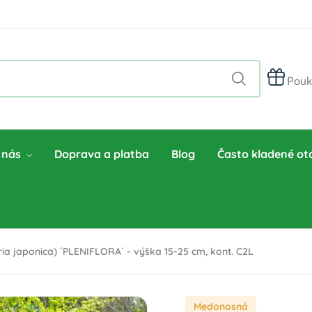
Pouk
 nás
Doprava a platba
Blog
Často kladené ot
ia japonica) ´PLENIFLORA´ - výška 15-25 cm, kont. C2L
Medonosná