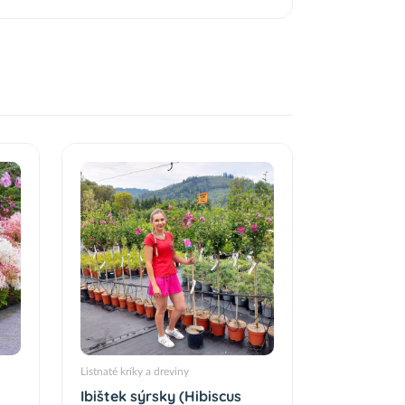
Listnaté kríky a dreviny
Ibištek sýrsky (Hibiscus