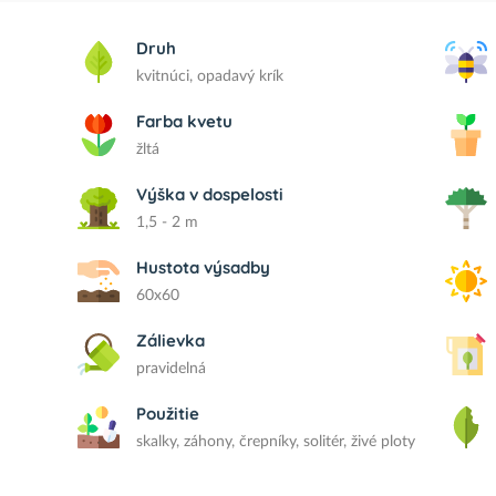
Druh
kvitnúci, opadavý krík
Farba kvetu
žltá
Výška v dospelosti
1,5 - 2 m
Hustota výsadby
60x60
Zálievka
pravidelná
Použitie
skalky, záhony, črepníky, solitér, živé ploty