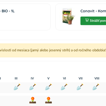
BIO - 1L
Conavit - Kom
Strážiť po
ávislosti od mesiaca (jarný alebo jesenný strih) a od ročného obdobia!
I
III
IV
V
VI
VII
VIII