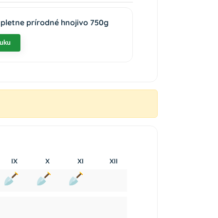
pletne prírodné hnojivo 750g
nuku
IX
X
XI
XII