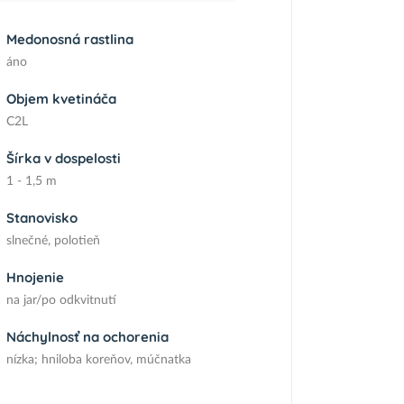
Medonosná rastlina
áno
Objem kvetináča
C2L
Šírka v dospelosti
1 - 1,5 m
Stanovisko
slnečné, polotieň
Hnojenie
na jar/po odkvitnutí
Náchylnosť na ochorenia
nízka; hniloba koreňov, múčnatka