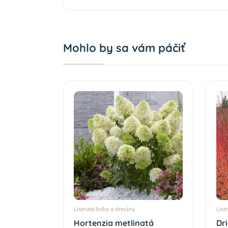
Mohlo by sa vám páčiť
Listnaté kríky a dreviny
List
Hortenzia metlinatá
Dr