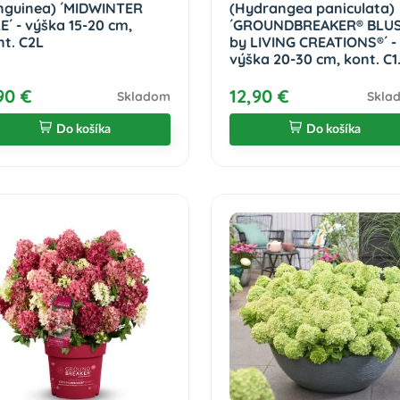
nguinea) ´MIDWINTER
(Hydrangea paniculata)
E´ - výška 15-20 cm,
´GROUNDBREAKER® BLUS
nt. C2L
by LIVING CREATIONS®´ -
výška 20-30 cm, kont. C1
90 €
12,90 €
Skladom
Skla
Do košíka
Do košíka