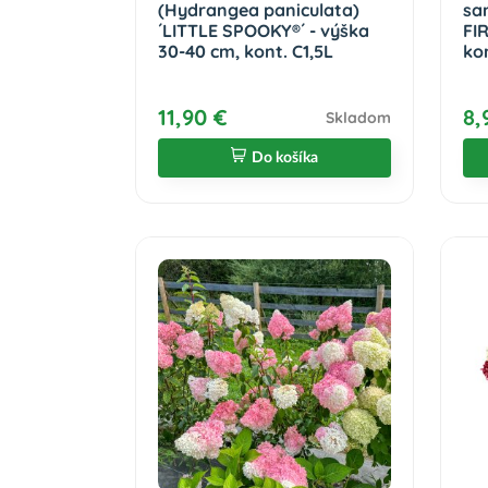
(Hydrangea paniculata)
sa
´LITTLE SPOOKY®´ - výška
FIR
30-40 cm, kont. C1,5L
ko
11,90 €
8,
Skladom
Do košíka