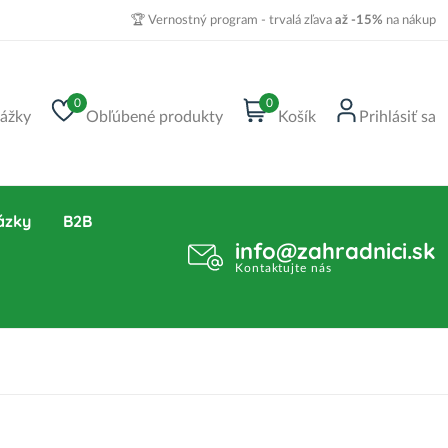
🏆 Vernostný program - trvalá zľava
až -15%
na nákup
0
0
ážky
Obľúbené produkty
Košík
Prihlásiť sa
ázky
B2B
info@zahradnici.sk
Kontaktujte nás