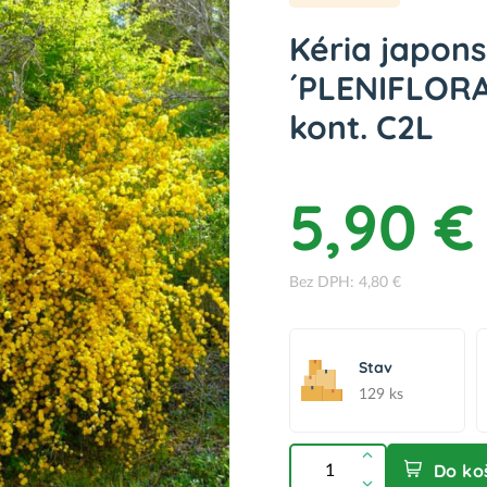
Kéria japons
´PLENIFLORA´
kont. C2L
5,90 €
Bez DPH: 4,80 €
Stav
129 ks
Do ko