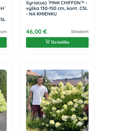
Syriacus) ´PINK CHIFFON´® -
H´
výška 130-150 cm, kont. C5L
- NA KMIENKU
.5L
46,00 €
dom
Skladom
Do košíka