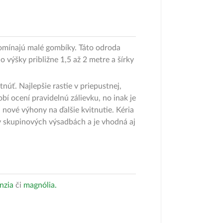
ipomínajú malé gombíky. Táto odroda
o výšky približne 1,5 až 2 metre a šírky
núť. Najlepšie rastie v priepustnej,
í ocení pravidelnú zálievku, no inak je
 nové výhony na ďalšie kvitnutie. Kéria
 v skupinových výsadbách a je vhodná aj
nzia
či
magnólia.