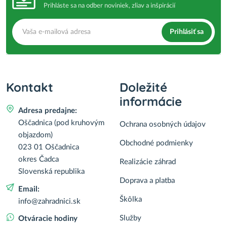
Prihláste sa na odber noviniek, zliav a inšpirácií
Prihlásiť sa
Kontakt
Doležité
informácie
Adresa predajne:
Oščadnica (pod kruhovým
Ochrana osobných údajov
objazdom)
Obchodné podmienky
023 01 Oščadnica
okres Čadca
Realizácie záhrad
Slovenská republika
Doprava a platba
Email:
Škôlka
info@zahradnici.sk
Služby
Otváracie hodiny