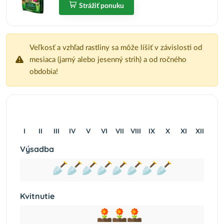
Strážiť ponuku
Veľkosť a vzhľad rastliny sa môže líšiť v závislosti od
mesiaca (jarný alebo jesenný strih) a od ročného
obdobia!
I
II
III
IV
V
VI
VII
VIII
IX
X
XI
XII
Výsadba
Kvitnutie