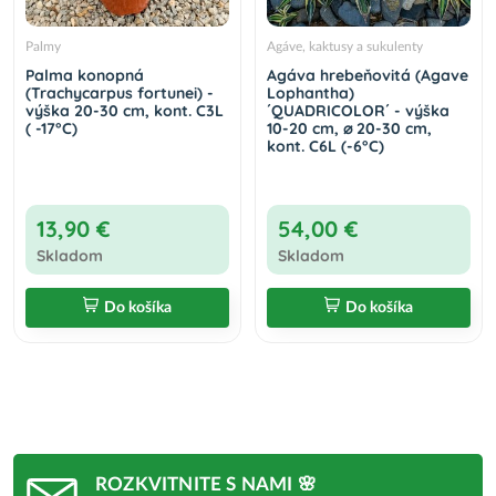
Palmy
Agáve, kaktusy a sukulenty
Palma konopná
Agáva hrebeňovitá (Agave
(Trachycarpus fortunei) -
Lophantha)
výška 20-30 cm, kont. C3L
´QUADRICOLOR´ - výška
( -17°C)
10-20 cm, ⌀ 20-30 cm,
kont. C6L (-6°C)
13,90 €
54,00 €
Skladom
Skladom
Do košíka
Do košíka
ROZKVITNITE S NAMI 🌸