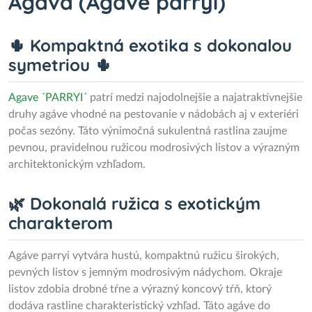
Agáva (Agave parryi)
🌵 Kompaktná exotika s dokonalou
symetriou 🌵
Agave ´PARRYI´
patrí medzi najodolnejšie a najatraktívnejšie
druhy agáve vhodné na pestovanie v nádobách aj v exteriéri
počas sezóny. Táto výnimočná sukulentná rastlina zaujme
pevnou, pravidelnou ružicou modrosivých listov a výrazným
architektonickým vzhľadom.
🌿 Dokonalá ružica s exotickým
charakterom
Agáve parryi vytvára hustú, kompaktnú ružicu širokých,
pevných listov s jemným modrosivým nádychom. Okraje
listov zdobia drobné tŕne a výrazný koncový tŕň, ktorý
dodáva rastline charakteristický vzhľad. Táto agáve do