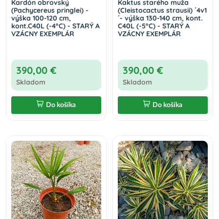
Kardón obrovský
Kaktus starého muža
(Pachycereus pringlei) -
(Cleistocactus strausii) ´4v1
výška 100-120 cm,
´- výška 130-140 cm, kont.
kont.C40L (-4°C) - STARÝ A
C40L (-5°C) - STARÝ A
VZÁCNY EXEMPLÁR
VZÁCNY EXEMPLÁR
390,00 €
390,00 €
Skladom
Skladom
Do košíka
Do košíka