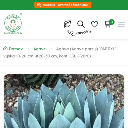
Heuréka - overené zákazníkmi
0
Kategórie
Domov
Agáve
Agáva (Agave parryi) ´PARRYI ´ -
výška 10-20 cm, ⌀ 20-30 cm, kont. C3L (-20°C)