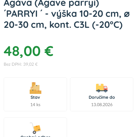
Agáva (Agave parryi)
´PARRYI ´ - výška 10-20 cm, ⌀
20-30 cm, kont. C3L (-20°C)
48,00 €
Bez DPH: 39,02 €
Stav
Doručíme do
14 ks
13.08.2026