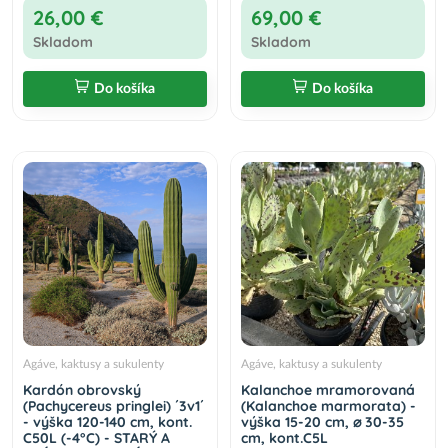
26,00 €
69,00 €
Skladom
Skladom
Do košíka
Do košíka
Agáve, kaktusy a sukulenty
Agáve, kaktusy a sukulenty
Kardón obrovský
Kalanchoe mramorovaná
(Pachycereus pringlei) ´3v1´
(Kalanchoe marmorata) -
- výška 120-140 cm, kont.
výška 15-20 cm, ⌀ 30-35
C50L (-4°C) - STARÝ A
cm, kont.C5L