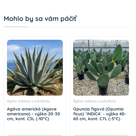
Mohlo by sa vám páčiť
Agáve, kaktusy a sukulenty
Agáve, kaktusy a sukulenty
Agáva americká (Agave
Opuncia figová (Opuntia
americana) - výška 20-30
ficus) ´INDICA´ - výška 40-
cm, kont. C3L (-10°C)
60 cm, kont. C7L (-5°C)