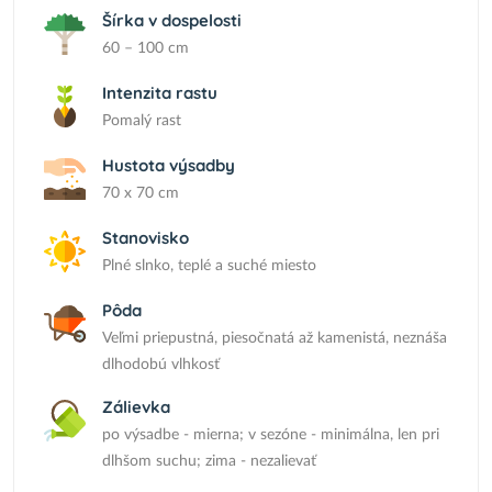
Šírka v dospelosti
60 – 100 cm
Intenzita rastu
Pomalý rast
Hustota výsadby
70 x 70 cm
Stanovisko
Plné slnko, teplé a suché miesto
Pôda
Veľmi priepustná, piesočnatá až kamenistá, neznáša
dlhodobú vlhkosť
Zálievka
po výsadbe - mierna; v sezóne - minimálna, len pri
dlhšom suchu; zima - nezalievať