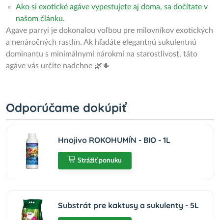
Ako si exotické agáve vypestujete aj doma, sa dočítate v
našom článku.
Agave parryi je dokonalou voľbou pre milovníkov exotických
a nenáročných rastlín. Ak hľadáte elegantnú sukulentnú
dominantu s minimálnymi nárokmi na starostlivosť, táto
agáve vás určite nadchne 🌿🌵
Odporúčame dokúpiť
Hnojivo ROKOHUMÍN - BIO - 1L
Strážiť ponuku
Substrát pre kaktusy a sukulenty - 5L