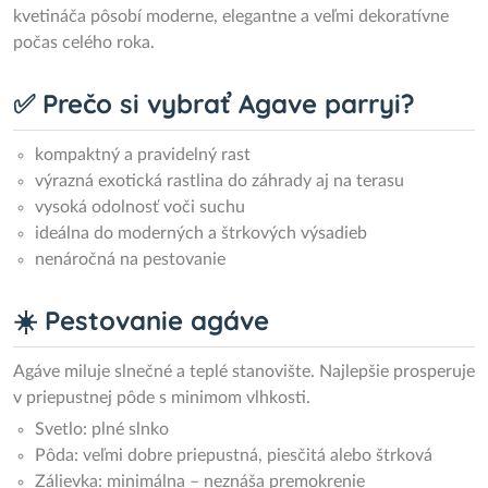
kvetináča pôsobí moderne, elegantne a veľmi dekoratívne
počas celého roka.
✅ Prečo si vybrať Agave parryi?
kompaktný a pravidelný rast
výrazná exotická rastlina do záhrady aj na terasu
vysoká odolnosť voči suchu
ideálna do moderných a štrkových výsadieb
nenáročná na pestovanie
☀️ Pestovanie agáve
Agáve miluje slnečné a teplé stanovište. Najlepšie prosperuje
v priepustnej pôde s minimom vlhkosti.
Svetlo: plné slnko
Pôda: veľmi dobre priepustná, piesčitá alebo štrková
Zálievka: minimálna – neznáša premokrenie