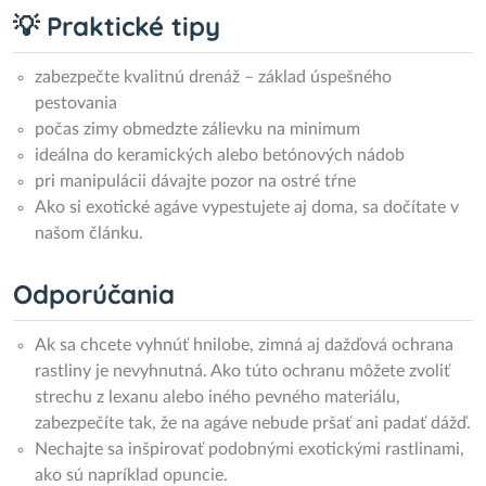
💡 Praktické tipy
zabezpečte kvalitnú drenáž – základ úspešného
pestovania
počas zimy obmedzte zálievku na minimum
ideálna do keramických alebo betónových nádob
pri manipulácii dávajte pozor na ostré tŕne
Ako si exotické agáve vypestujete aj doma, sa dočítate v
našom článku.
Odporúčania
Ak sa chcete vyhnúť hnilobe, zimná aj dažďová ochrana
rastliny je nevyhnutná. Ako túto ochranu môžete zvoliť
strechu z lexanu alebo iného pevného materiálu,
zabezpečíte tak, že na agáve nebude pršať ani padať dážď.
Nechajte sa inšpirovať podobnými exotickými rastlinami,
ako sú napríklad opuncie.