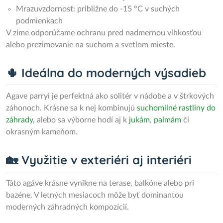
Mrazuvzdornosť: približne do -15 °C v suchých
podmienkach
V zime odporúčame ochranu pred nadmernou vlhkosťou
alebo prezimovanie na suchom a svetlom mieste.
🌵 Ideálna do moderných výsadieb
Agave parryi je perfektná ako solitér v nádobe a v štrkových
záhonoch. Krásne sa k nej kombinujú
suchomilné rastliny do
záhrady
, alebo sa výborne hodí aj k
jukám
,
palmám
či
okrasným kameňom.
🏡 Využitie v exteriéri aj interiéri
Táto agáve krásne vynikne na terase, balkóne alebo pri
bazéne. V letných mesiacoch môže byť dominantou
moderných záhradných kompozícií.