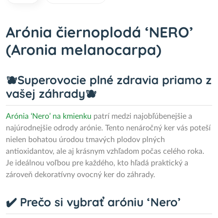
Arónia čiernoplodá ‘NERO’
(Aronia melanocarpa)
🫐Superovocie plné zdravia priamo z
vašej záhrady🫐
Arónia ‘Nero’ na kmienku
patrí medzi najobľúbenejšie a
najúrodnejšie odrody arónie. Tento nenáročný ker vás poteší
nielen bohatou úrodou tmavých plodov plných
antioxidantov, ale aj krásnym vzhľadom počas celého roka.
Je ideálnou voľbou pre každého, kto hľadá praktický a
zároveň dekoratívny ovocný ker do záhrady.
✔️ Prečo si vybrať aróniu ‘Nero’