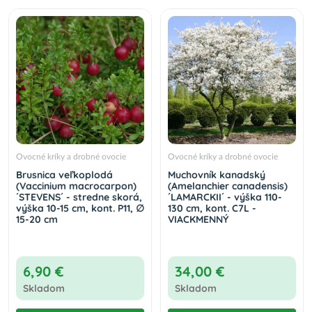
Ovocné kríky a drobné ovocie
Ovocné kríky a drobné ovocie
Brusnica veľkoplodá
Muchovník kanadský
(Vaccinium macrocarpon)
(Amelanchier canadensis)
´STEVENS´ - stredne skorá,
´LAMARCKII´ - výška 110-
výška 10-15 cm, kont. P11, ∅
130 cm, kont. C7L -
15-20 cm
VIACKMENNÝ
6,90 €
34,00 €
Skladom
Skladom