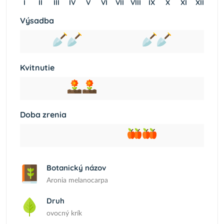
I
II
III
IV
V
VI
VII
VIII
IX
X
XI
XII
Výsadba
Kvitnutie
Doba zrenia
Botanický názov
Aronia melanocarpa
Druh
ovocný krík