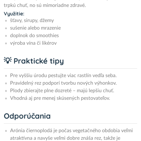
trpkú chuť, no sú mimoriadne zdravé.
Využitie:
šťavy, sirupy, džemy
sušenie alebo mrazenie
doplnok do smoothies
výroba vína či likérov
💡 Praktické tipy
Pre vyššiu úrodu pestujte viac rastlín vedľa seba.
Pravidelný rez podporí tvorbu nových výhonkov.
Plody zbierajte plne dozreté – majú lepšiu chuť.
Vhodná aj pre menej skúsených pestovateľov.
Odporúčania
Arónia čiernoplodá je počas vegetačného obdobia veľmi
atraktívna a navyše veľmi dobre znáša rez, takže je