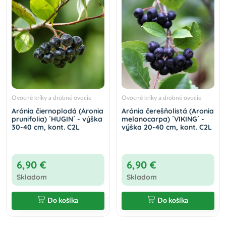
Ovocné kríky a drobné ovocie
Ovocné kríky a drobné ovocie
Arónia čiernoplodá (Aronia
Arónia čerešňolistá (Aronia
prunifolia) ´HUGIN´ - výška
melanocarpa) ´VIKING´ -
30-40 cm, kont. C2L
výška 20-40 cm, kont. C2L
6,90 €
6,90 €
Skladom
Skladom
Do košíka
Do košíka