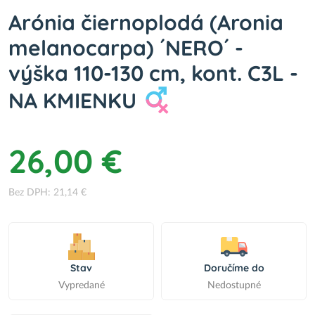
Arónia čiernoplodá (Aronia
melanocarpa) ´NERO´ -
výška 110-130 cm, kont. C3L -
NA KMIENKU
26,00 €
Bez DPH: 21,14 €
Stav
Doručíme do
Vypredané
Nedostupné