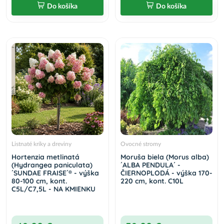
Do košíka
Do košíka
Listnaté kríky a dreviny
Ovocné stromy
Hortenzia metlinatá
Moruša biela (Morus alba)
(Hydrangea paniculata)
´ALBA PENDULA´ -
´SUNDAE FRAISE´® - výška
ČIERNOPLODÁ - výška 170-
80-100 cm, kont.
220 cm, kont. C10L
C5L/C7,5L - NA KMIENKU