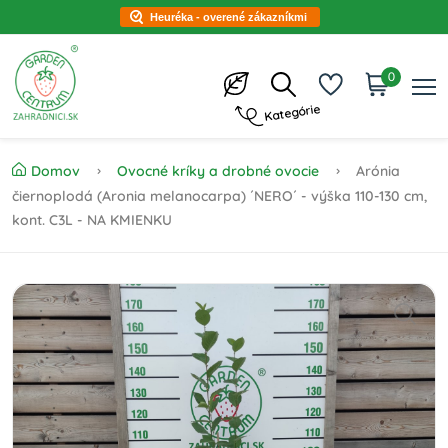
Heuréka - overené zákazníkmi
0
Kategórie
Domov
Ovocné kríky a drobné ovocie
Arónia
čiernoplodá (Aronia melanocarpa) ´NERO´ - výška 110-130 cm,
kont. C3L - NA KMIENKU