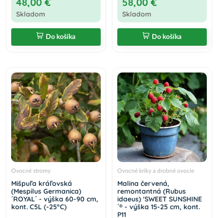
48,00 €
58,00 €
Skladom
Skladom
Do košíka
Do košíka
Ovocné stromy
Ovocné kríky a drobné ovocie
Mišpuľa kráľovská
Malina červená,
(Mespilus Germanica)
remontantná (Rubus
´ROYAL´ - výška 60-90 cm,
idaeus) 'SWEET SUNSHINE
kont. C5L (-25°C)
´® - výška 15-25 cm, kont.
P11