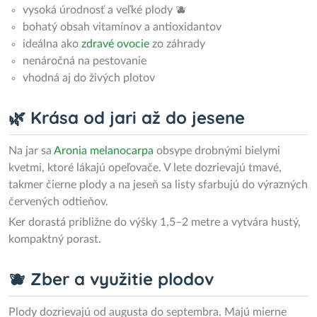
vysoká úrodnosť a veľké plody 🫐
bohatý obsah vitamínov a antioxidantov
ideálna ako
zdravé ovocie
zo záhrady
nenáročná na pestovanie
vhodná aj do živých plotov
🌿 Krása od jari až do jesene
Na jar sa
Aronia melanocarpa
obsype drobnými bielymi
kvetmi, ktoré lákajú opeľovače. V lete dozrievajú tmavé,
takmer čierne plody a na jeseň sa listy sfarbujú do výrazných
červených odtieňov.
Ker dorastá približne do výšky 1,5–2 metre a vytvára hustý,
kompaktný porast.
🫐 Zber a využitie plodov
Plody dozrievajú od augusta do septembra. Majú mierne