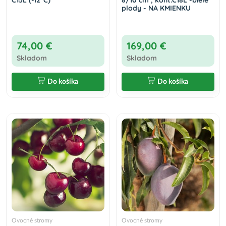
C15L (-12°C)
8/10 cm , kont.C18L -biele
plody - NA KMIENKU
74,00 €
169,00 €
Skladom
Skladom
Do košíka
Do košíka
Ovocné stromy
Ovocné stromy