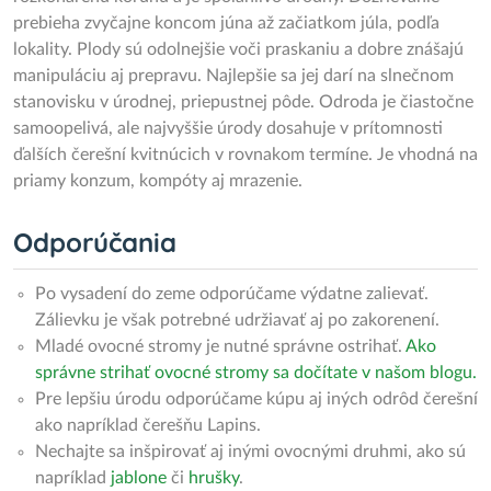
prebieha zvyčajne koncom júna až začiatkom júla, podľa
lokality. Plody sú odolnejšie voči praskaniu a dobre znášajú
manipuláciu aj prepravu. Najlepšie sa jej darí na slnečnom
stanovisku v úrodnej, priepustnej pôde. Odroda je čiastočne
samoopelivá, ale najvyššie úrody dosahuje v prítomnosti
ďalších čerešní kvitnúcich v rovnakom termíne. Je vhodná na
priamy konzum, kompóty aj mrazenie.
Odporúčania
Po vysadení do zeme odporúčame výdatne zalievať.
Zálievku je však potrebné udržiavať aj po zakorenení.
Mladé ovocné stromy je nutné správne ostrihať.
Ako
správne strihať ovocné stromy sa dočítate v našom blogu.
Pre lepšiu úrodu odporúčame kúpu aj iných odrôd čerešní
ako napríklad čerešňu Lapins.
Nechajte sa inšpirovať aj inými ovocnými druhmi, ako sú
napríklad
jablone
či
hrušky
.