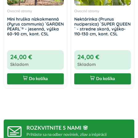
Ovocné stromy
Ovocné stromy
Mini hruška nízkokmenná
Nektárinka (Prunus
(Pyrus communis) ´GARDEN
nucipersica) ´SUPER QUEEN
PEARL´® - jesenná, výška
´ - stredne skorá, výška-
60-90 cm, kont. C5L
110-130 cm, kont. C5L
24,00 €
24,00 €
Skladom
Skladom
Do košíka
Do košíka
ROZKVITNITE S NAMI 🌸
Prihláste sa na odber noviniek, zliav a inšpirácií