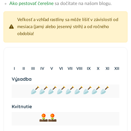
Ako pestovať čerešne
sa dočítate na našom blogu.
Veľkosť a vzhľad rastliny sa môže líšiť v závislosti od
mesiaca (jarný alebo jesenný strih) a od ročného
obdobia!
I
II
III
IV
V
VI
VII
VIII
IX
X
XI
XII
Výsadba
Kvitnutie