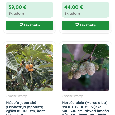
39,00 €
44,00 €
Skladom
Skladom
Do košíka
Do košíka
Ovocné stromy
Ovocné stromy
Mišpuľa japonská
Moruša biela (Morus alba)
(Eriobotrya japonica) -
‘WHITE BERRY’ - výška
výška 80-100 cm, kont.
300-340 cm, obvod kmeňa