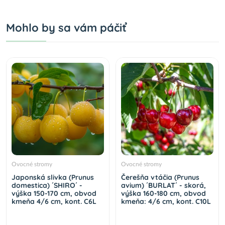
Mohlo by sa vám páčiť
Ovocné stromy
Ovocné stromy
Japonská slivka (Prunus
Čerešňa vtáčia (Prunus
domestica) ´SHIRO´ -
avium) ´BURLAT´ - skorá,
výška 150-170 cm, obvod
výška 160-180 cm, obvod
kmeňa 4/6 cm, kont. C6L
kmeňa: 4/6 cm, kont. C10L