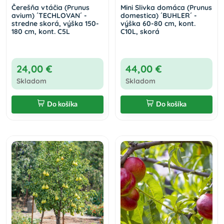
Čerešňa vtáčia (Prunus
Mini Slivka domáca (Prunus
avium) ´TECHLOVAN´ -
domestica) ´BUHLER´ -
stredne skorá, výška 150-
výška 60-80 cm, kont.
180 cm, kont. C5L
C10L, skorá
24,00 €
44,00 €
Skladom
Skladom
Do košíka
Do košíka