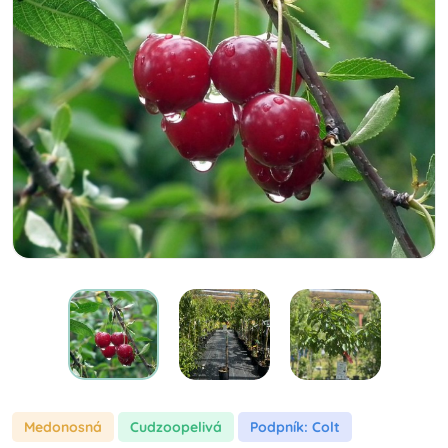
Medonosná
cudzoopelivá
Podpník: Colt