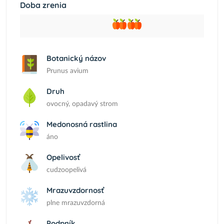
Doba zrenia
Botanický názov
Prunus avium
Druh
ovocný, opadavý strom
Medonosná rastlina
áno
Opelivosť
cudzoopelivá
Mrazuvzdornosť
plne mrazuvzdorná
Podpník