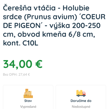
Čerešňa vtáčia - Holubie
srdce (Prunus avium) ´COEUR
DE PIGEON´ - výška 200-250
cm, obvod kmeňa 6/8 cm,
kont. C10L
34,00 €
Bez DPH: 27,64 €
Stav
Doručíme do
Vypredané
Nedostupné