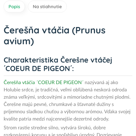
Popis
Na stiahnutie
Čerešňa vtáčia (Prunus
avium)
Charakteristika Čerešne vtáčej
´COEUR DE PIGEON´:
Čerešňa
vtáčia ´COEUR DE PIGEON´
nazývaná aj ako
Holubie srdce, je tradičná, veľmi obľúbená neskorá odroda
známa veľkými, srdcovitými a mimoriadne chutnými plodmi.
Čerešne majú pevné, chrumkavé a šťavnaté dužiny s
príjemnou sladkou chuťou a výbornou arómou. Vďaka svojej
kvalite patria medzi najcennejšie dezertné odrody.
Strom rastie stredne silno, vytvára širokú, dobre
rozkonárenú korunu a je spoľahlivo úrodný. Dozrievanie