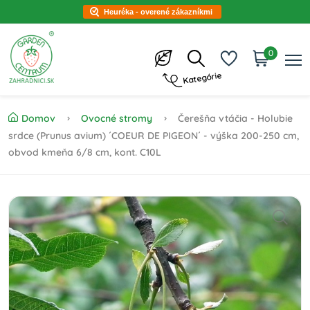
Heuréka - overené zákazníkmi
0
Kategórie
Domov
Ovocné stromy
Čerešňa vtáčia - Holubie
srdce (Prunus avium) ´COEUR DE PIGEON´ - výška 200-250 cm,
obvod kmeňa 6/8 cm, kont. C10L