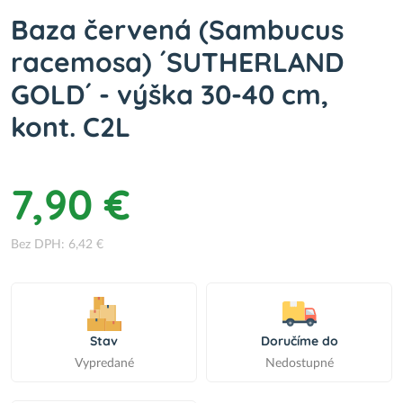
Baza červená (Sambucus
racemosa) ´SUTHERLAND
GOLD´ - výška 30-40 cm,
kont. C2L
7,90 €
Bez DPH: 6,42 €
Stav
Doručíme do
Vypredané
Nedostupné