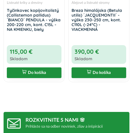
Listnaté kríky a dreviny
Alejové a listnaté stromy
Tyčinkovec kopijovitolistý
Breza himalájska (Betula
(Callistemon pallidus)
utilis) ´JACQUEMONTII´ -
´BIANCO´ PENDULA - výška
výška 230-250 cm, kont.
200-220 cm, kont. C15L -
C110L (-24°C) -
NA KMIENKU, biely
VIACKMENNÁ
115,00 €
390,00 €
Skladom
Skladom
Do košíka
Do košíka
ROZKVITNITE S NAMI 🌸
Prihláste sa na odber noviniek, zliav a inšpirácií