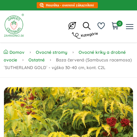
Heuréka - overené zákazníkmi
0
Kategórie
Domov
Ovocné stromy
Ovocné kríky a drobné
ovocie
Ostatné
Baza červená (Sambucus racemosa)
´SUTHERLAND GOLD´ - výška 30-40 cm, kont. C2L