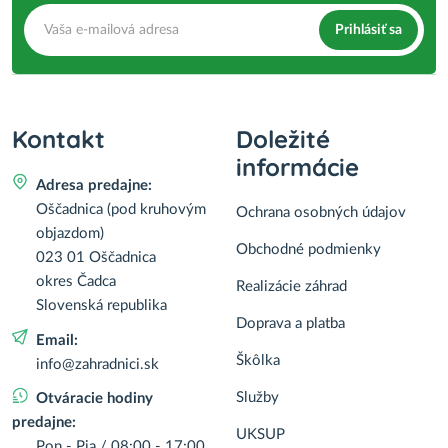
Prihlásiť sa
Kontakt
Doležité
informácie
Adresa predajne:
Oščadnica (pod kruhovým
Ochrana osobných údajov
objazdom)
Obchodné podmienky
023 01 Oščadnica
okres Čadca
Realizácie záhrad
Slovenská republika
Doprava a platba
Email:
Škôlka
info@zahradnici.sk
Služby
Otváracie hodiny
predajne:
UKSUP
Pon - Pia / 08:00 - 17:00