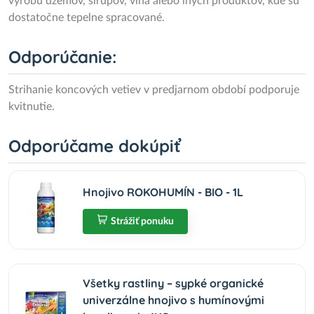
výrobu džemov, sirupov, vína alebo iných produktov, kde sú
dostatočne tepelne spracované.
Odporúčanie:
Strihanie koncových vetiev v predjarnom období podporuje
kvitnutie.
Odporúčame dokúpiť
Hnojivo ROKOHUMÍN - BIO - 1L
Strážiť ponuku
Všetky rastliny – sypké organické
univerzálne hnojivo s humínovými