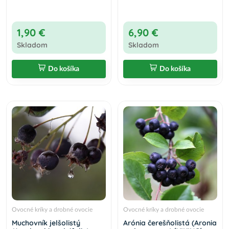
1,90 €
6,90 €
Skladom
Skladom
Do košíka
Do košíka
Ovocné kríky a drobné ovocie
Ovocné kríky a drobné ovocie
Muchovník jelšolistý
Arónia čerešňolistá (Aronia