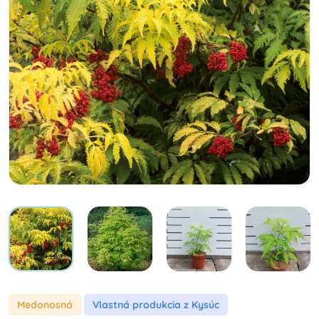
Medonosná
Vlastná produkcia z Kysúc