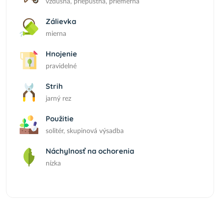
vzdušná, priepustná, priemerná
Zálievka
mierna
Hnojenie
pravidelné
Strih
jarný rez
Použitie
solitér, skupinová výsadba
Náchylnosť na ochorenia
nízka