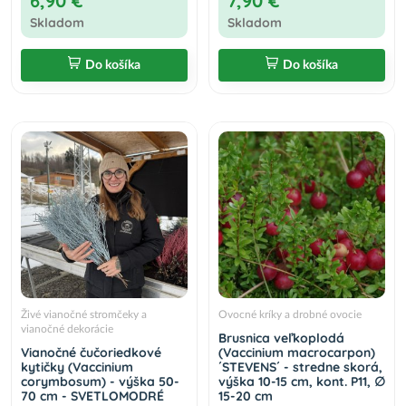
6,90 €
7,90 €
Skladom
Skladom
Do košíka
Do košíka
Živé vianočné stromčeky a
Ovocné kríky a drobné ovocie
vianočné dekorácie
Brusnica veľkoplodá
Vianočné čučoriedkové
(Vaccinium macrocarpon)
kytičky (Vaccinium
´STEVENS´ - stredne skorá,
corymbosum) - výška 50-
výška 10-15 cm, kont. P11, ∅
70 cm - SVETLOMODRÉ
15-20 cm