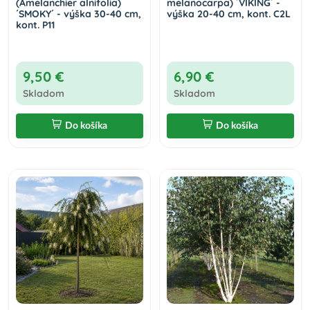
(Amelanchier alnifolia)
melanocarpa) ´VIKING´ -
´SMOKY´ - výška 30-40 cm,
výška 20-40 cm, kont. C2L
kont. P11
9,50 €
6,90 €
Skladom
Skladom
Do košíka
Do košíka