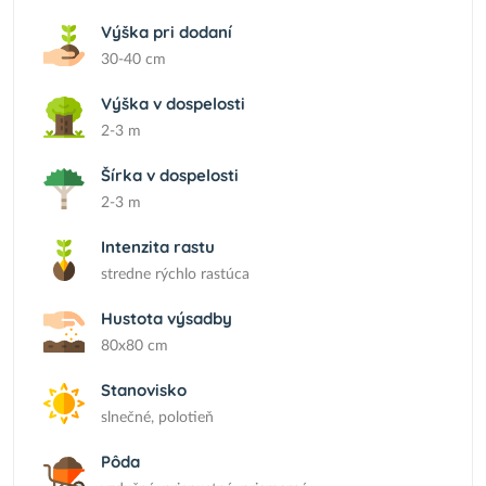
Výška pri dodaní
30-40 cm
Výška v dospelosti
2-3 m
Šírka v dospelosti
2-3 m
Intenzita rastu
stredne rýchlo rastúca
Hustota výsadby
80x80 cm
Stanovisko
slnečné, polotieň
Pôda