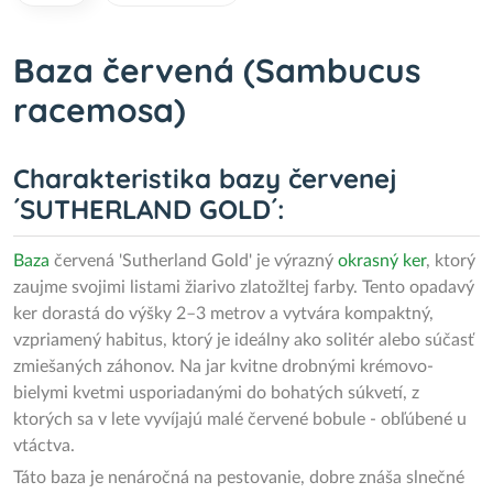
Baza červená (Sambucus
racemosa)
Charakteristika bazy červenej
´SUTHERLAND GOLD´:
Baza
červená 'Sutherland Gold' je výrazný
okrasný ker
, ktorý
zaujme svojimi listami žiarivo zlatožltej farby. Tento opadavý
ker dorastá do výšky 2–3 metrov a vytvára kompaktný,
vzpriamený habitus, ktorý je ideálny ako solitér alebo súčasť
zmiešaných záhonov. Na jar kvitne drobnými krémovo-
bielymi kvetmi usporiadanými do bohatých súkvetí, z
ktorých sa v lete vyvíjajú malé červené bobule - obľúbené u
vtáctva.
Táto baza je nenáročná na pestovanie, dobre znáša slnečné