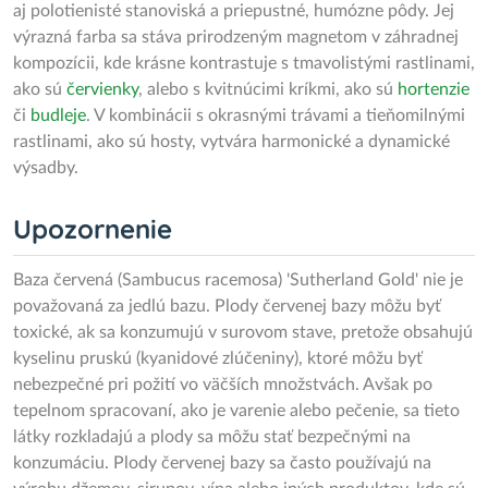
aj polotienisté stanoviská a priepustné, humózne pôdy. Jej
výrazná farba sa stáva prirodzeným magnetom v záhradnej
kompozícii, kde krásne kontrastuje s tmavolistými rastlinami,
ako sú
červienky
, alebo s kvitnúcimi kríkmi, ako sú
hortenzie
či
budleje
. V kombinácii s okrasnými trávami a tieňomilnými
rastlinami, ako sú hosty, vytvára harmonické a dynamické
výsadby.
Upozornenie
Baza červená (Sambucus racemosa) 'Sutherland Gold' nie je
považovaná za jedlú bazu. Plody červenej bazy môžu byť
toxické, ak sa konzumujú v surovom stave, pretože obsahujú
kyselinu pruskú (kyanidové zlúčeniny), ktoré môžu byť
nebezpečné pri požití vo väčších množstvách. Avšak po
tepelnom spracovaní, ako je varenie alebo pečenie, sa tieto
látky rozkladajú a plody sa môžu stať bezpečnými na
konzumáciu. Plody červenej bazy sa často používajú na