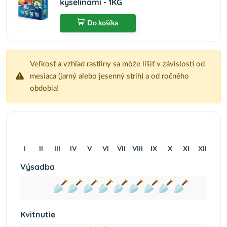
kyselinami - 1KG
Do košíka
Veľkosť a vzhľad rastliny sa môže líšiť v závislosti od
mesiaca (jarný alebo jesenný strih) a od ročného
obdobia!
I
II
III
IV
V
VI
VII
VIII
IX
X
XI
XII
Výsadba
Kvitnutie