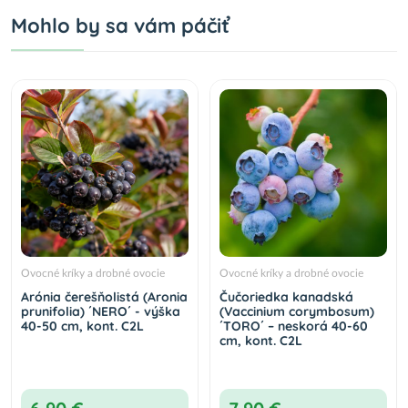
Mohlo by sa vám páčiť
Ovocné kríky a drobné ovocie
Ovocné kríky a drobné ovocie
Arónia čerešňolistá (Aronia
Čučoriedka kanadská
prunifolia) ´NERO´ - výška
(Vaccinium corymbosum)
40-50 cm, kont. C2L
´TORO´ – neskorá 40-60
cm, kont. C2L