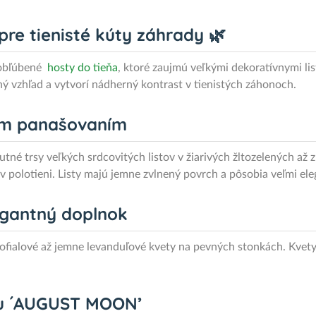
 pre tienisté kúty záhrady 🌿
 obľúbené
hosty do tieňa
, ktoré zaujmú veľkými dekoratívnymi l
ý vzhľad a vytvorí nádherný kontrast v tienistých záhonoch.
ným panašovaním
rsy veľkých srdcovitých listov v žiarivých žltozelených až zla
 v polotieni. Listy majú jemne zvlnený povrch a pôsobia veľmi el
egantný doplnok
tlofialové až jemne levanduľové kvety na pevných stonkách. Kvet
kiu ´AUGUST MOON’