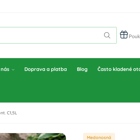
Pouk
 nás
Doprava a platba
Blog
Často kladené ot
t. C1,5L
Medonosná