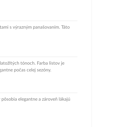
istami s výrazným panašovaním. Táto
tožltých tónoch. Farba listov je
egantne počas celej sezóny.
y pôsobia elegantne a zároveň lákajú