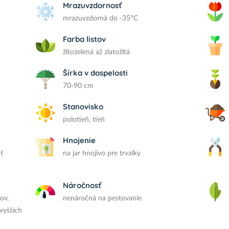
Mrazuvzdornosť
mrazuvzdorná do -35°C
Farba listov
žltozelená až zlatožltá
Šírka v dospelosti
70-90 cm
Stanovisko
polotieň, tieň
Hnojenie
ť
na jar hnojivo pre trvalky
Náročnosť
ov,
nenáročná na pestovanie
vyšších