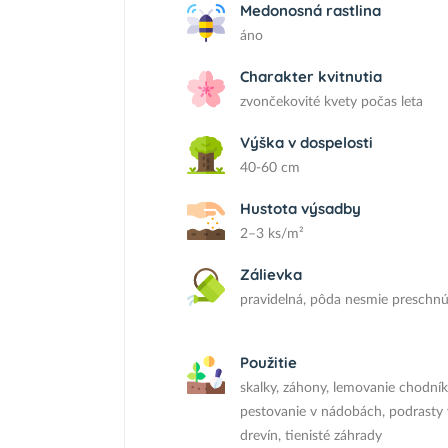
Medonosná rastlina
áno
Charakter kvitnutia
zvončekovité kvety počas leta
Výška v dospelosti
40-60 cm
Hustota výsadby
2–3 ks/m²
Zálievka
pravidelná, pôda nesmie preschnú
Použitie
skalky, záhony, lemovanie chodník
pestovanie v nádobách, podrasty 
drevín, tienisté záhrady