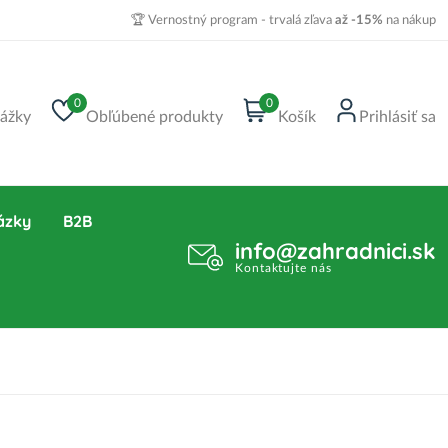
🏆 Vernostný program - trvalá zľava
až -15%
na nákup
0
0
ážky
Obľúbené produkty
Košík
Prihlásiť sa
ázky
B2B
info@zahradnici.sk
Kontaktujte nás