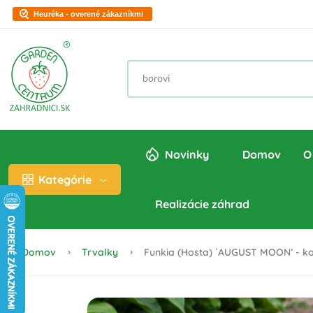
Heuréka - overené zákazníkmi
Novinky
Domov
O
Kategórie
Realizácie záhrad
Domov
Trvalky
Funkia (Hosta) ´AUGUST MOON’ - kon