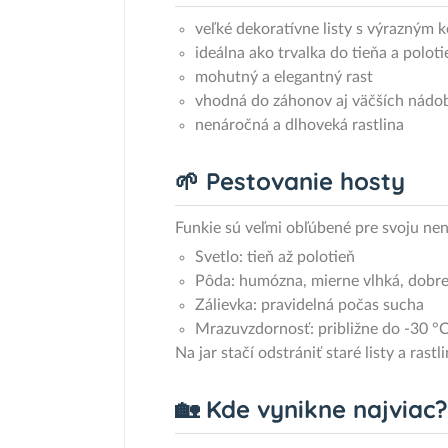
veľké dekoratívne listy s výrazným 
ideálna ako trvalka do tieňa a polot
mohutný a elegantný rast
vhodná do záhonov aj väčších nádo
nenáročná a dlhoveká rastlina
🌱 Pestovanie hosty
Funkie sú veľmi obľúbené pre svoju nen
Svetlo: tieň až polotieň
Pôda: humózna, mierne vlhká, dobre
Zálievka: pravidelná počas sucha
Mrazuvzdornosť: približne do -30 °
Na jar stačí odstrániť staré listy a rast
🏡 Kde vynikne najviac?