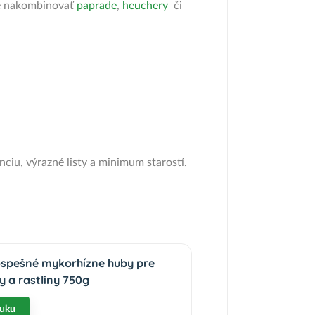
te nakombinovať
paprade
,
heuchery
či
iu, výrazné listy a minimum starostí.
ospešné mykorhízne huby pre
 a rastliny 750g
nuku