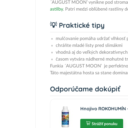
´AUGUST MOON’ vynikne pod stromami, 
astilby
. Patrí medzi obľúbené rastliny d
💡 Praktické tipy
mulčovanie pomáha udržať vlhkosť 
chráňte mladé listy pred slimákmi
vhodná aj do veľkých dekoratívnyc
časom vytvára nádherné mohutné t
Funkia ´AUGUST MOON’ je perfektnou vo
Táto majestátna hosta sa stane domin
Odporúčame dokúpiť
Hnojivo ROKOHUMÍN - 
Strážiť ponuku