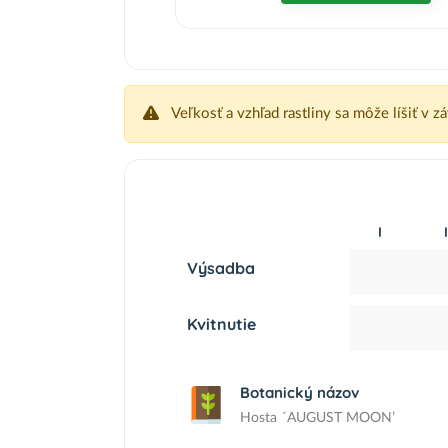
Veľkosť a vzhľad rastliny sa môže líšiť v z
I
I
Výsadba
Kvitnutie
Botanický názov
Hosta ´AUGUST MOON’