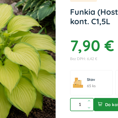
Funkia (Hos
kont. C1,5L
7,90 €
Bez DPH: 6,42 €
Stav
65 ks
Do ko