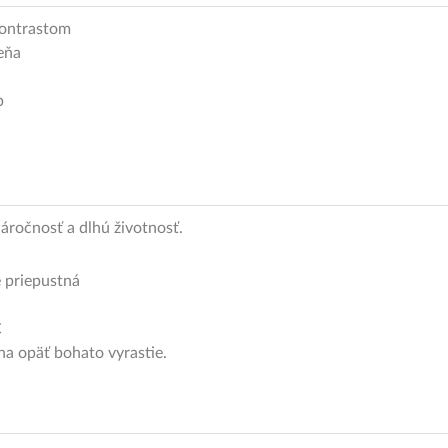
kontrastom
ieňa
b
áročnosť a dlhú životnosť.
 priepustná
C
lina opäť bohato vyrastie.