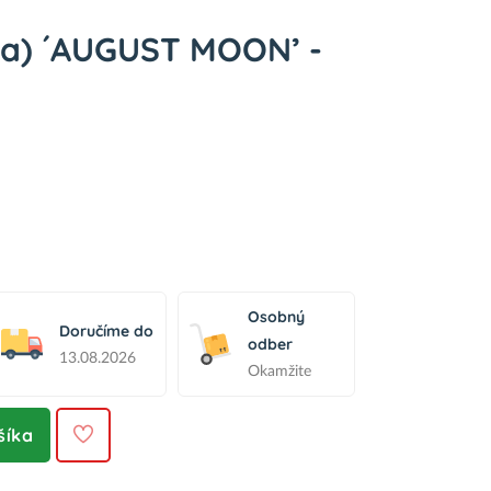
ta) ´AUGUST MOON’ -
Osobný
Doručíme do
odber
13.08.2026
Okamžite
šíka