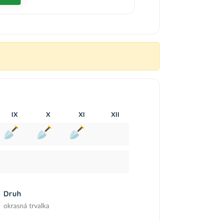
IX
X
XI
XII
Druh
okrasná trvalka