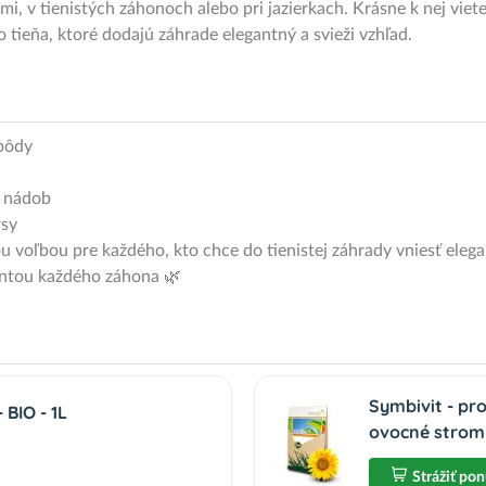
v tienistých záhonoch alebo pri jazierkach. Krásne k nej vie
o tieňa, ktoré dodajú záhrade elegantný a svieži vzhľad.
pôdy
h nádob
rsy
ľbou pre každého, kto chce do tienistej záhrady vniesť eleganc
antou každého záhona 🌿
Symbivit - pr
BIO - 1L
ovocné stromy
Strážiť po