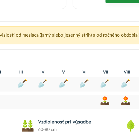
ávislosti od mesiaca (jarný alebo jesenný strih) a od ročného obdobia!
I
III
IV
V
VI
VII
VIII
Vzdialenosť pri výsadbe
60-80 cm