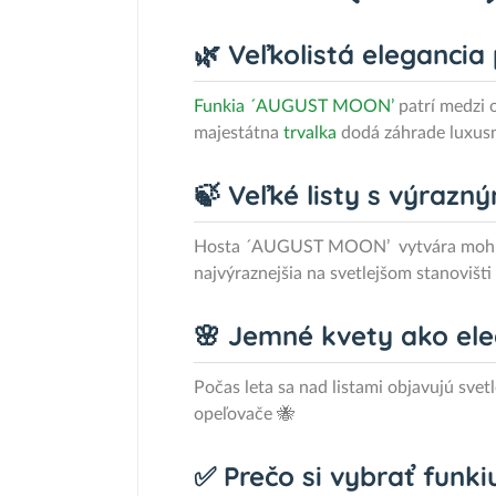
🌿 Veľkolistá elegancia
Funkia ´AUGUST MOON’
patrí medzi
majestátna
trvalka
dodá záhrade luxusn
🍃 Veľké listy s výraz
Hosta ´AUGUST MOON’ vytvára mohutné t
najvýraznejšia na svetlejšom stanovišti
🌸 Jemné kvety ako el
Počas leta sa nad listami objavujú sve
opeľovače 🐝
✅ Prečo si vybrať fun