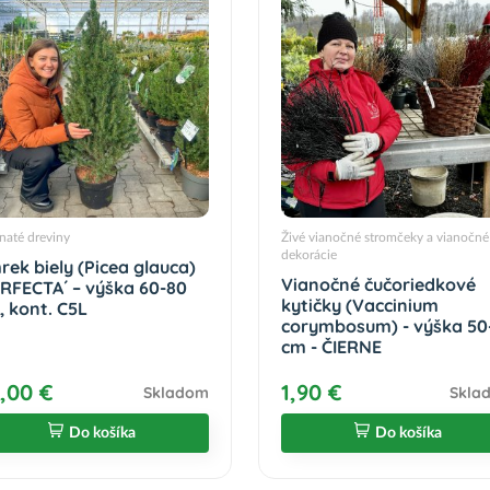
čnaté dreviny
Živé vianočné stromčeky a vianočné
dekorácie
rek biely (Picea glauca)
Vianočné čučoriedkové
ERFECTA´ – výška 60-80
kytičky (Vaccinium
, kont. C5L
corymbosum) - výška 50
cm - ČIERNE
,00 €
1,90 €
Skladom
Skla
Do košíka
Do košíka