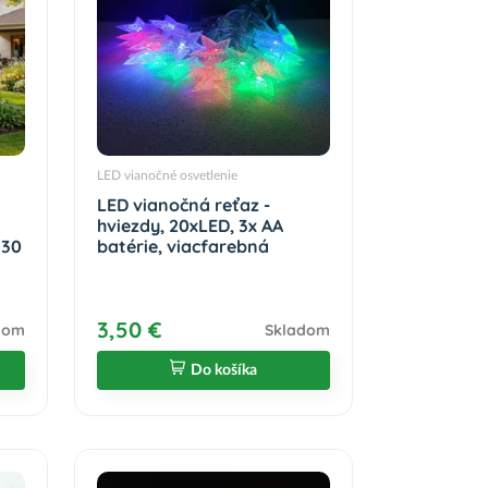
LED vianočné osvetlenie
LED vianočná reťaz -
hviezdy, 20xLED, 3x AA
130
batérie, viacfarebná
3,50 €
dom
Skladom
Do košíka