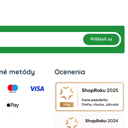
Prihlásiť sa
bné metódy
Ocenenia