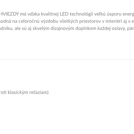
IEZDY má vďaka kvalitnej LED technológii veľkú úsporu energie
vhodná na celoročnú výzdobu všetkých priestorov v interiéri aj v 
dniku, ale sú aj skvelým dizajnovým doplnkom každej oslavy, párty
oti klasickým reťaziam)