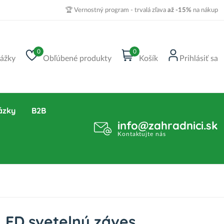
🏆 Vernostný program - trvalá zľava
až -15%
na nákup
0
0
ážky
Obľúbené produkty
Košík
Prihlásiť sa
ázky
B2B
info@zahradnici.sk
Kontaktujte nás
LED svetelný záves