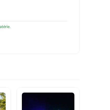
térie.