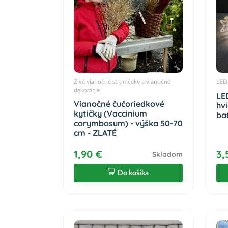
Živé vianočné stromčeky a vianočné
LED 
dekorácie
LE
Vianočné čučoriedkové
hv
kytičky (Vaccinium
bat
corymbosum) - výška 50-70
cm - ZLATÉ
1,90 €
3,
Skladom
Do košíka