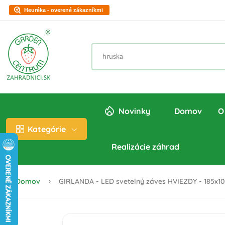
Heuréka - overené zákazníkmi
Novinky
Domov
O
Kategórie
Realizácie záhrad
Domov
GIRLANDA - LED svetelný záves HVIEZDY - 185x105 