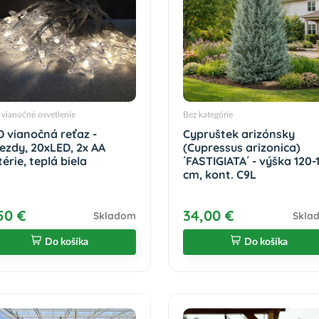
vianočné osvetlenie
Bez kategórie
D vianočná reťaz -
Cypruštek arizónsky
iezdy, 20xLED, 2x AA
(Cupressus arizonica)
érie, teplá biela
´FASTIGIATA´ - výška 120-
cm, kont. C9L
50 €
34,00 €
Skladom
Skla
Do košíka
Do košíka