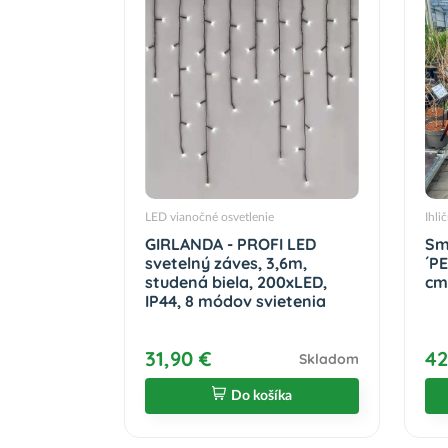
LED vianočné osvetlenie
Ihli
GIRLANDA - PROFI LED
Sm
svetelný záves, 3,6m,
´P
studená biela, 200xLED,
cm
IP44, 8 módov svietenia
31,90 €
42
Skladom
Do košíka