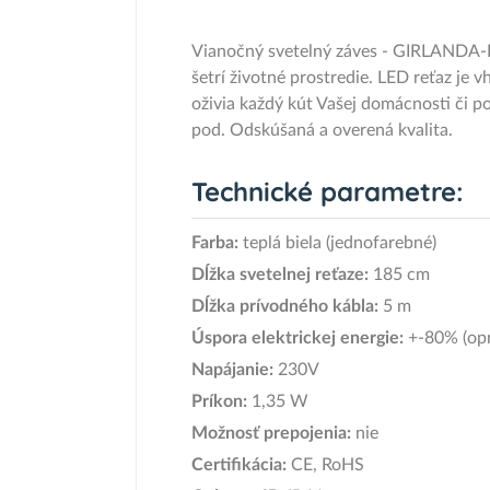
Vianočný svetelný záves - GIRLANDA-HV
šetrí životné prostredie. LED reťaz je 
oživia každý kút Vašej domácnosti či po
pod. Odskúšaná a overená kvalita.
Technické parametre:
Farba:
teplá biela (jednofarebné)
Dĺžka svetelnej reťaze:
185 cm
Dĺžka prívodného kábla:
5 m
Úspora elektrickej energie:
+-80% (opr
Napájanie:
230V
Príkon:
1,35 W
Možnosť prepojenia:
nie
Certifikácia:
CE, RoHS