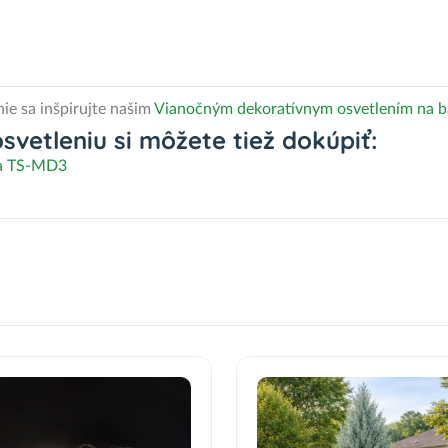
ie sa inšpirujte našim
Vianočným dekoratívnym osvetlením na ba
vetleniu si môžete tiež dokúpiť:
ka TS-MD3