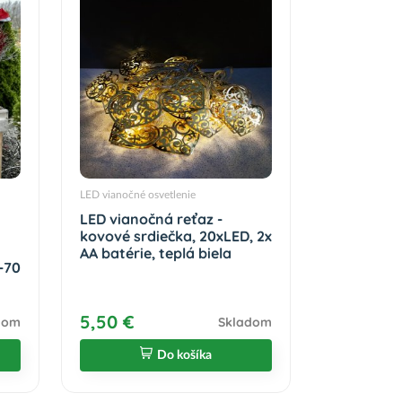
LED vianočné osvetlenie
LED vianočná reťaz -
kovové srdiečka, 20xLED, 2x
AA batérie, teplá biela
-70
5,50 €
dom
Skladom
Do košíka