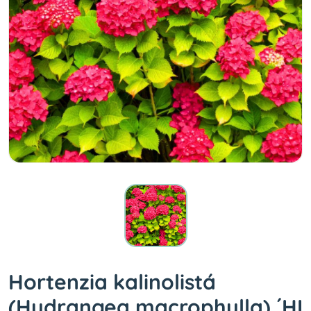
Hortenzia kalinolistá
(Hydrangea macrophylla) ´HI