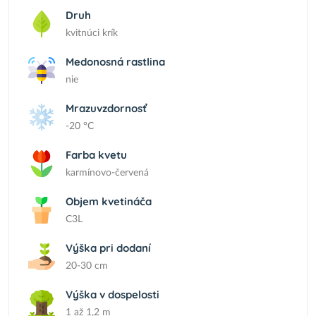
Druh
kvitnúci krík
Medonosná rastlina
nie
Mrazuvzdornosť
-20 °C
Farba kvetu
karmínovo-červená
Objem kvetináča
C3L
Výška pri dodaní
20-30 cm
Výška v dospelosti
1 až 1,2 m