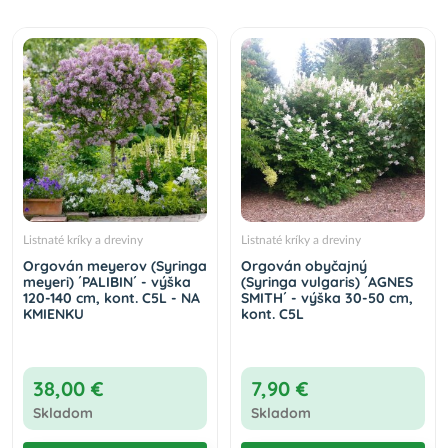
Listnaté kríky a dreviny
Listnaté kríky a dreviny
Orgován meyerov (Syringa
Orgován obyčajný
meyeri) ´PALIBIN´ - výška
(Syringa vulgaris) ´AGNES
120-140 cm, kont. C5L - NA
SMITH´ - výška 30-50 cm,
KMIENKU
kont. C5L
38,00 €
7,90 €
Skladom
Skladom