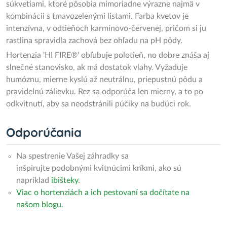
súkvetiami, ktoré pôsobia mimoriadne výrazne najmä v
kombinácii s tmavozelenými listami. Farba kvetov je
intenzívna, v odtieňoch karmínovo-červenej, pričom si ju
rastlina spravidla zachová bez ohľadu na pH pôdy.
Hortenzia 'HI FIRE®' obľubuje polotieň, no dobre znáša aj
slnečné stanovisko, ak má dostatok vlahy. Vyžaduje
humóznu, mierne kyslú až neutrálnu, priepustnú pôdu a
pravidelnú zálievku. Rez sa odporúča len mierny, a to po
odkvitnutí, aby sa neodstránili púčiky na budúci rok.
Odporúčania
Na spestrenie Vašej záhradky sa
inšpirujte podobnými kvitnúcimi kríkmi, ako sú
napríklad
ibišteky
.
Viac o hortenziách a ich pestovaní sa dočítate na
našom blogu.