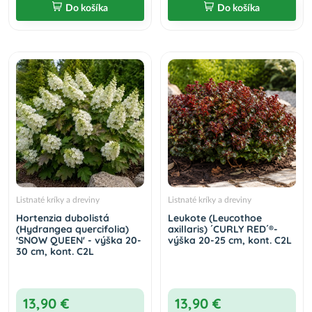
Do košíka
Do košíka
Listnaté kríky a dreviny
Listnaté kríky a dreviny
Hortenzia dubolistá
Leukote (Leucothoe
(Hydrangea quercifolia)
axillaris) ´CURLY RED´®-
'SNOW QUEEN' - výška 20-
výška 20-25 cm, kont. C2L
30 cm, kont. C2L
13,90 €
13,90 €