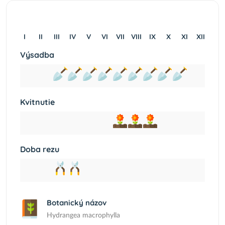
I
II
III
IV
V
VI
VII
VIII
IX
X
XI
XII
Výsadba
Kvitnutie
Doba rezu
Botanický názov
Hydrangea macrophylla