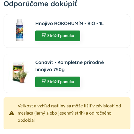
Odporúčame dokúpiť
Hnojivo ROKOHUMÍN - BIO - 1L
Strážiť ponuku
Conavit - Kompletne prírodné
hnojivo 750g
Strážiť ponuku
Veľkosť a vzhľad rastliny sa môže líšiť v závislosti od
mesiaca (jarný alebo jesenný strih) a od ročného
obdobia!