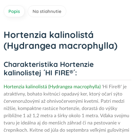
Popis
Na stiahnutie
Hortenzia kalinolistá
(Hydrangea macrophylla)
Charakteristika Hortenzie
kalinolistej ´HI FIRE®´:
Hortenzia kalinolistá (Hydrangea macrophylla)
'Hi Fire®' je
atraktívny, bohato kvitnúci opadavý ker, ktorý očarí sýto
červenoružovými až ohnivočervenými kvetmi. Patrí medzi
nižšie, kompaktne rastúce hortenzie, dorastá do výšky
približne 1 až 1,2 metra a šírky okolo 1 metra. Vďaka svojmu
tvaru je ideálna aj do menších záhrad či na pestovanie v
črepníkoch. Kvitne od júla do septembra veľkými guľovitými