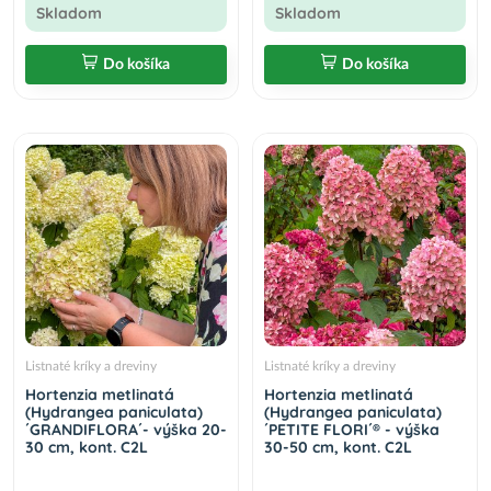
Skladom
Skladom
Do košíka
Do košíka
Listnaté kríky a dreviny
Listnaté kríky a dreviny
Hortenzia metlinatá
Hortenzia metlinatá
(Hydrangea paniculata)
(Hydrangea paniculata)
´GRANDIFLORA´- výška 20-
´PETITE FLORI´® - výška
30 cm, kont. C2L
30-50 cm, kont. C2L