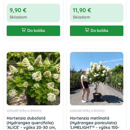
9,90 €
11,90 €
Skladom
Skladom
Do košíka
Do košíka
Listnaté kríky a dreviny
Listnaté kríky a dreviny
Hortenzia dubolistá
Hortenzia metlinatá
(Hydrangea quercifolia)
(Hydrangea paniculata)
'ALICE' - výška 20-30 cm,
'LIMELIGHT'® - výška 150-