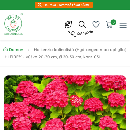
Heuréka - overené zákazníkmi
0
Kategórie
Domov
Hortenzia kalinolistá (Hydrangea macrophylla)
´HI FIRE®´ - výška 20-30 cm, Ø 20-30 cm, kont. C3L