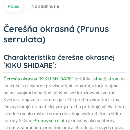
Popis
Na stiahnutie
Čerešňa okrasná (Prunus
serrulata)
Charakteristika čerešne okrasnej
´KIKU SHIDARE´:
Čerešňa okrasná ´KIKU SHIDARE´
je štíhly
listnatý strom
na
kmienku s elegantne previsnutými konármi, ktorý zaujme
najmä svojimi bohatými, plnými svetloružovými kvetmi.
Kvety sa objavujú skoro na jar ešte pred rozvinutím listov,
čím vytvárajú dramatický jarný efekt a priťahujú včely. Tento
stredne rýchlo rastúci strom dosahuje výšku 3–5 m a šírku
koruny 2–3 m.
Prunus serrulata
je ideálny ako solitérny
strom v záhradách, pred domami alebo do parkových úprav,