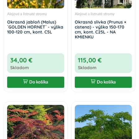
Alejové a listnaté stromy
Alejové a listnaté stromy
Okrasná jabloň (Malus)
Okrasná slivka (Prunus ×
´GOLDEN HORNET´ - výška
cistena) - výška 150-170
100-120 cm, kont. C5L
cm, kont. C25L - NA
KMIENKU
34,00 €
115,00 €
Skladom
Skladom
Do košíka
Do košíka