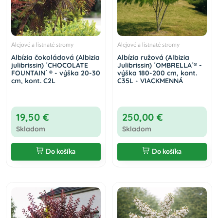
Alejové a listnaté stromy
Alejové a listnaté stromy
Albízia čokoládová (Albizia
Albízia ružová (Albizia
julibrissin) ´CHOCOLATE
Julibrissin) ´OMBRELLA´® -
FOUNTAIN´ ® - výška 20-30
výška 180-200 cm, kont.
cm, kont. C2L
C35L - VIACKMENNÁ
19,50 €
250,00 €
Skladom
Skladom
Do košíka
Do košíka