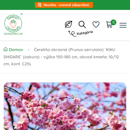
Heuréka - overené zákazníkmi
0
Kategórie
Domov
Čerešňa okrasná (Prunus serrulata) ´KIKU
SHIDARE´ (sakura) - výška 150-180 cm, obvod kmeňa: 10/12
cm, kont. C25L