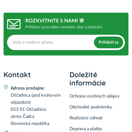
ROZKVITNITE S NAMI 🌸
Prihláste sa na odber noviniek, zliav a inšpirácií
Prihlásiť sa
Kontakt
Doležité
informácie
Adresa predajne:
Oščadnica (pod kruhovým
Ochrana osobných údajov
objazdom)
Obchodné podmienky
023 01 Oščadnica
okres Čadca
Realizácie záhrad
Slovenská republika
Doprava a platba