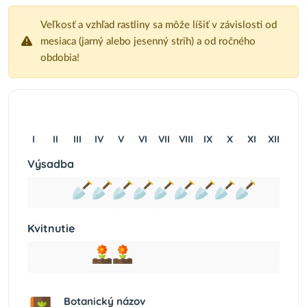
Veľkosť a vzhľad rastliny sa môže líšiť v závislosti od
mesiaca (jarný alebo jesenný strih) a od ročného
obdobia!
I
II
III
IV
V
VI
VII
VIII
IX
X
XI
XII
Výsadba
Kvitnutie
Botanický názov