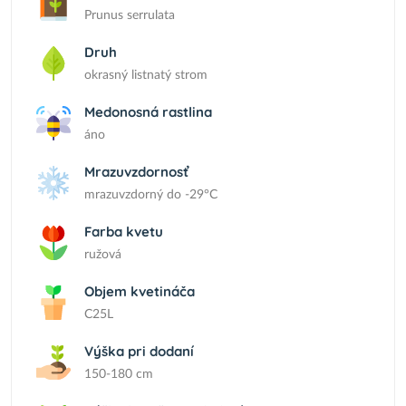
Prunus serrulata
Druh
okrasný listnatý strom
Medonosná rastlina
áno
Mrazuvzdornosť
mrazuvzdorný do -29°C
Farba kvetu
ružová
Objem kvetináča
C25L
Výška pri dodaní
150-180 cm