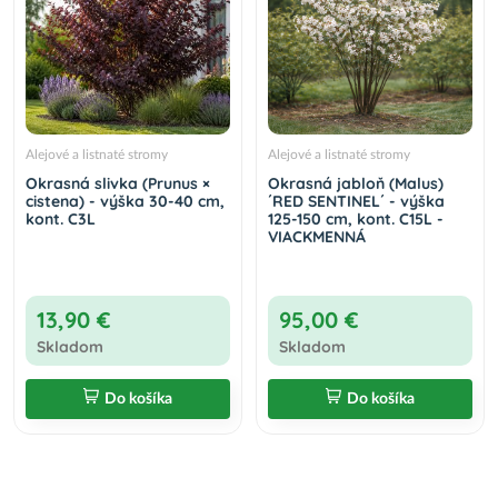
Alejové a listnaté stromy
Alejové a listnaté stromy
Okrasná slivka (Prunus ×
Okrasná jabloň (Malus)
cistena) - výška 30-40 cm,
´RED SENTINEL´ - výška
kont. C3L
125-150 cm, kont. C15L -
VIACKMENNÁ
13,90 €
95,00 €
Skladom
Skladom
Do košíka
Do košíka