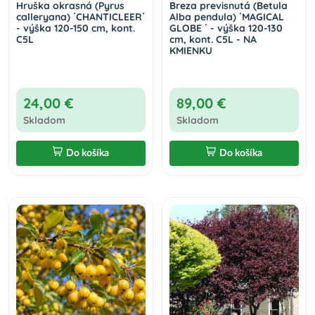
Hruška okrasná (Pyrus
Breza previsnutá (Betula
calleryana) ´CHANTICLEER´
Alba pendula) ´MAGICAL
- výška 120-150 cm, kont.
GLOBE ´ - výška 120-130
C5L
cm, kont. C5L - NA
KMIENKU
24,00 €
89,00 €
Skladom
Skladom
Do košíka
Do košíka