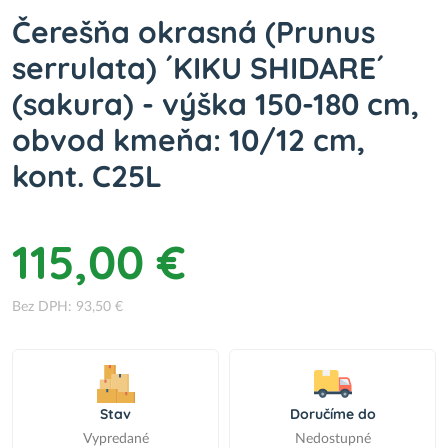
Čerešňa okrasná (Prunus
serrulata) ´KIKU SHIDARE´
(sakura) - výška 150-180 cm,
obvod kmeňa: 10/12 cm,
kont. C25L
115,00 €
Bez DPH: 93,50 €
Stav
Doručíme do
Vypredané
Nedostupné