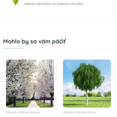
mierne náchylná na hubové choroby
Mohlo by sa vám páčiť
Alejové a listnaté stromy
Alejové a listnaté stromy