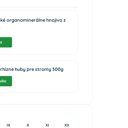
ypké organominerálne hnojivo z
G
ka
orhízne huby pre stromy 300g
nuku
IX
X
XI
XII