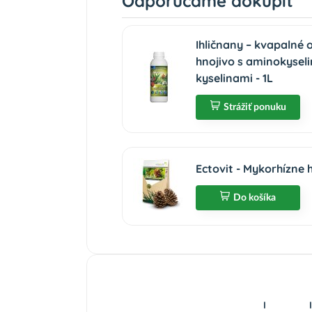
Odporúčame dokúpiť
Ihličnany – kvapalné
hnojivo s aminokysel
kyselinami - 1L
Strážiť ponuku
Ectovit - Mykorhízne
Do košíka
I
I