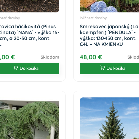
čnaté dreviny
Ihličnaté dreviny
rovica háčikovitá (Pinus
Smrekovec japonský (La
inata) ´NANA´ - výška 15-
kaempferi) ´PENDULA´ -
 cm, ⌀ 20-30 cm, kont.
výška: 130-150 cm, kont.
L
C4L – NA KMIENKU
,00 €
48,00 €
Skladom
Skla
Do košíka
Do košíka