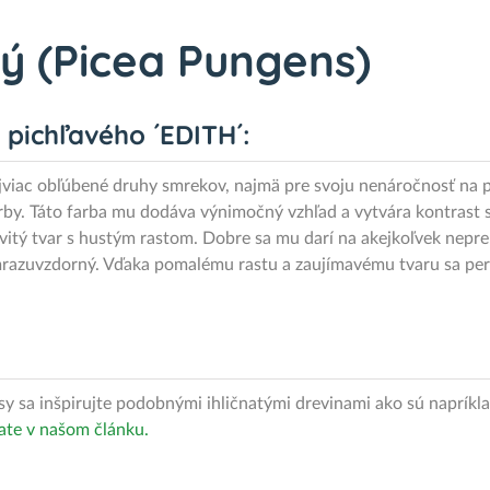
ý (Picea Pungens)
 pichľavého ´EDITH´:
jviac obľúbené druhy smrekov, najmä pre svoju nenáročnosť na p
arby. Táto farba mu dodáva výnimočný vzhľad a vytvára kontrast s
itý tvar s hustým rastom. Dobre sa mu darí na akejkoľvek nepr
mrazuvzdorný. Vďaka pomalému rastu a zaujímavému tvaru sa per
asy sa inšpirujte podobnými ihličnatými drevinami ako sú napríkl
tate v našom článku.