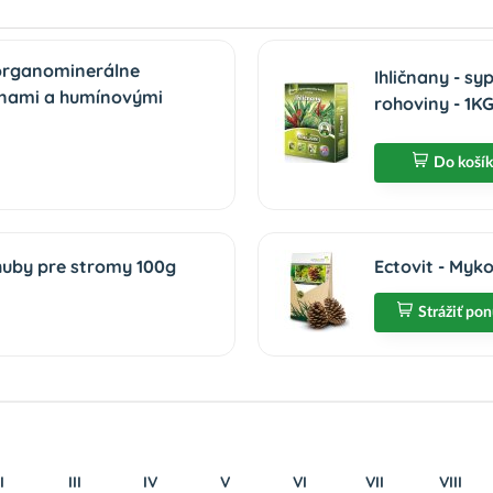
 organominerálne
Ihličnany - s
inami a humínovými
rohoviny - 1K
Do koší
 huby pre stromy 100g
Ectovit - Myk
Strážiť po
I
III
IV
V
VI
VII
VIII