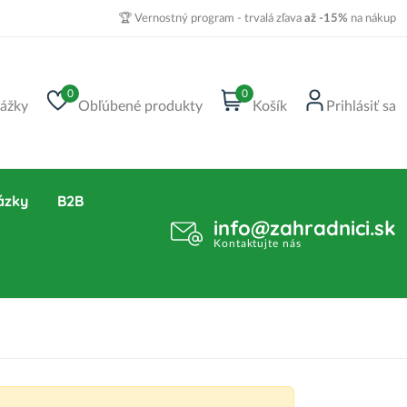
🏆 Vernostný program - trvalá zľava
až -15%
na nákup
0
0
ážky
Obľúbené produkty
Košík
Prihlásiť sa
ázky
B2B
info@zahradnici.sk
Kontaktujte nás