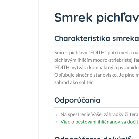
Smrek pichľav
Charakteristika smreka
Smrek pichľavý ´EDITH´ patrí medzi na
pichľavým ihličím modro-striebristej f
'EDITH' vytvára kompaktný a pyramídov
Obľubuje slnečné stanovisko. Je plne 
záhrad ako solitér.
Odporúčania
Na spestrenie Vašej záhradky či ter
Viac o pestovaní ihličnanov sa dočí