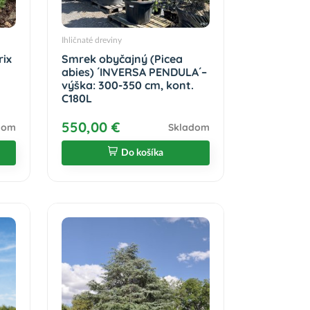
Ihličnaté dreviny
rix
Smrek obyčajný (Picea
abies) ´INVERSA PENDULA´–
výška: 300-350 cm, kont.
C180L
550,00 €
dom
Skladom
Do košíka