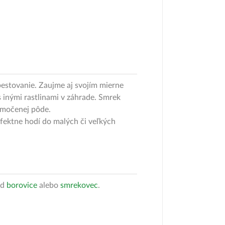
estovanie. Zaujme aj svojím mierne
 inými rastlinami v záhrade. Smrek
emočenej pôde.
fektne hodí do malých či veľkých
ad
borovice
alebo
smrekovec
.