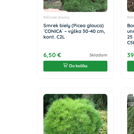
Ihličnaté dreviny
Ihli
Smrek biely (Picea glauca)
Bo
´CONICA´ – výška 30-40 cm,
unc
kont. C2L
25
C5
6,50 €
39
Skladom
Do košíka