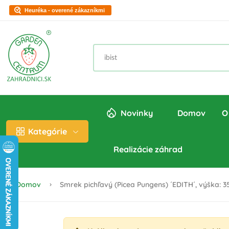
Heuréka - overené zákazníkmi
Novinky
Domov
O
Kategórie
Realizácie záhrad
Domov
Smrek pichľavý (Picea Pungens) ´EDITH´, výška: 3