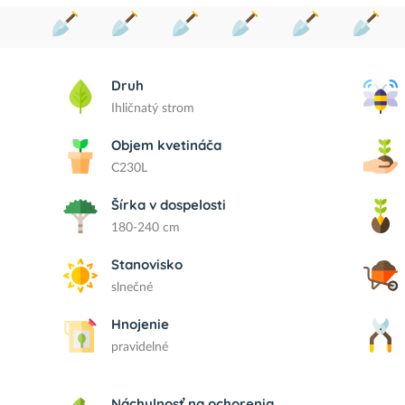
Druh
Ihličnatý strom
Objem kvetináča
C230L
Šírka v dospelosti
180-240 cm
Stanovisko
slnečné
Hnojenie
pravidelné
Náchylnosť na ochorenia