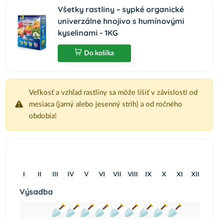
Všetky rastliny – sypké organické
univerzálne hnojivo s humínovými
kyselinami - 1KG
Do košíka
Veľkosť a vzhľad rastliny sa môže líšiť v závislosti od
mesiaca (jarný alebo jesenný strih) a od ročného
obdobia!
I
II
III
IV
V
VI
VII
VIII
IX
X
XI
XII
Výsadba