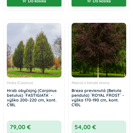
Do košíka
Do košíka
Hraby (Carpinus)
Alejové a listnaté stromy
Hrab obyčajný (Carpinus
Breza previsnutá (Betula
betulus) ´FASTIGIATA´ -
pendula) ´ROYAL FROST´ -
výška 200-220 cm, kont.
výška 170-190 cm, kont.
C18L
C10L
79,00 €
54,00 €