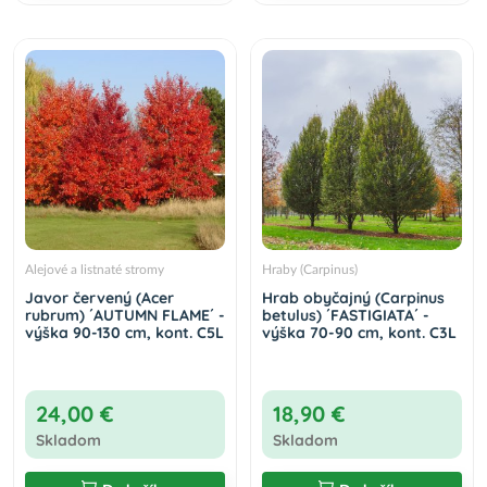
Alejové a listnaté stromy
Hraby (Carpinus)
Javor červený (Acer
Hrab obyčajný (Carpinus
rubrum) ´AUTUMN FLAME´ -
betulus) ´FASTIGIATA´ -
výška 90-130 cm, kont. C5L
výška 70-90 cm, kont. C3L
24,00 €
18,90 €
Skladom
Skladom