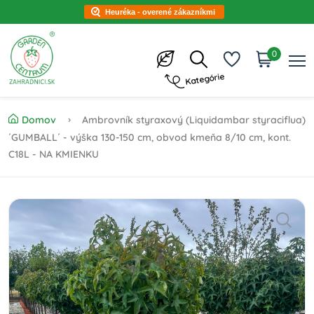
Heuréka - overené zákazníkmi
0
Kategórie
Domov
Ambrovník styraxový (Liquidambar styraciflua)
´GUMBALL´ - výška 130-150 cm, obvod kmeňa 8/10 cm, kont.
C18L - NA KMIENKU