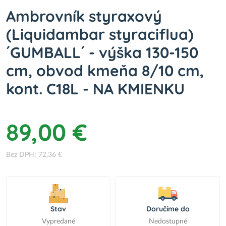
Ambrovník styraxový
(Liquidambar styraciflua)
´GUMBALL´ - výška 130-150
cm, obvod kmeňa 8/10 cm,
kont. C18L - NA KMIENKU
89,00 €
Bez DPH: 72,36 €
Stav
Doručíme do
Vypredané
Nedostupné