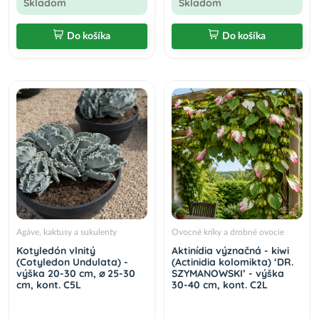
Skladom
Skladom
Do košíka
Do košíka
Agáve, kaktusy a sukulenty
Ovocné kríky a drobné ovocie
Kotyledón vlnitý
Aktinídia význačná - kiwi
(Cotyledon Undulata) -
(Actinidia kolomikta) ‘DR.
výška 20-30 cm, ⌀ 25-30
SZYMANOWSKI’ - výška
cm, kont. C5L
30-40 cm, kont. C2L