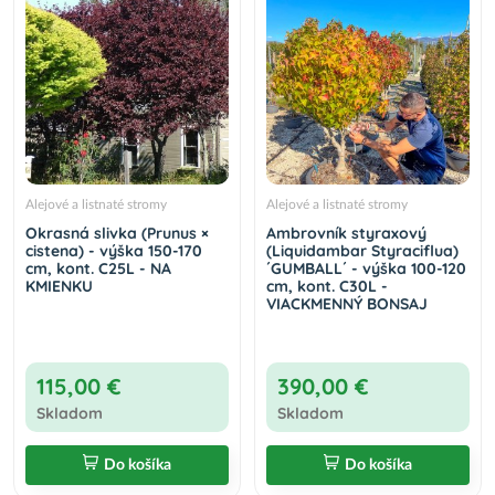
Alejové a listnaté stromy
Alejové a listnaté stromy
Okrasná slivka (Prunus ×
Ambrovník styraxový
cistena) - výška 150-170
(Liquidambar Styraciflua)
cm, kont. C25L - NA
´GUMBALL´ - výška 100-120
KMIENKU
cm, kont. C30L -
VIACKMENNÝ BONSAJ
115,00 €
390,00 €
Skladom
Skladom
Do košíka
Do košíka