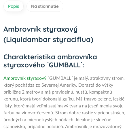
Popis
Na stiahnutie
Ambrovník styraxový
(Liquidambar styraciflua)
Charakteristika ambrovníka
styraxového ´GUMBALL´:
Ambrovník styraxový
´GUMBALL´ je malý, atraktívny strom,
ktorý pochádza zo Severnej Ameriky. Dorastá do výšky
približne 2 metrov a má pravidelnú, hustú, kompaktnú
korunu, ktorá tvorí dokonalú guľku. Má tmavo-zelené, lesklé
listy, ktoré majú veľmi zaujímavý tvar a na jeseň menia svoju
farbu na vínovo-červenú. Strom dobre rastie v priepustných,
úrodných a mierne kyslých pôdach. Ideálne je slnečné
stanovisko, prípadne polotieň. Ambrovník je mrazuvzdorný