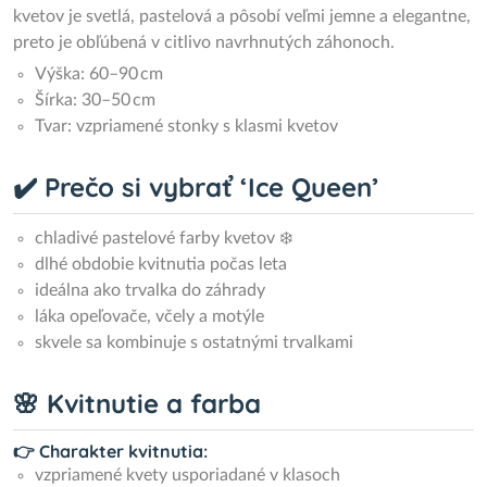
kvetov je svetlá, pastelová a pôsobí veľmi jemne a elegantne,
preto je obľúbená v citlivo navrhnutých záhonoch.
Výška: 60–90 cm
Šírka: 30–50 cm
Tvar: vzpriamené stonky s klasmi kvetov
✔️ Prečo si vybrať ‘Ice Queen’
chladivé pastelové farby kvetov ❄️
dlhé obdobie kvitnutia počas leta
ideálna ako trvalka do záhrady
láka opeľovače, včely a motýle
skvele sa kombinuje s ostatnými trvalkami
🌸 Kvitnutie a farba
👉 Charakter kvitnutia:
vzpriamené kvety usporiadané v klasoch