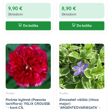
9,90 €
8,90 €
Skladom
Skladom
Do košíka
Do košíka
Trvalky
Trvalky
Pivónia bylinná (Paeonia
Zimozeleň väčšia (Vinca
lactiflora) ´FELIX CROUSSE
major)
´ - kont.C1L
´ARGENTEOVARIEGATA´ -