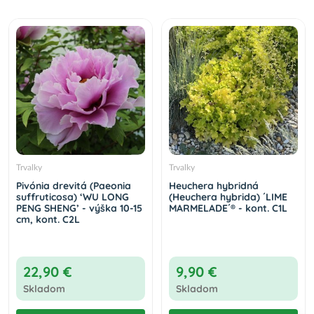
Trvalky
Trvalky
Pivónia drevitá (Paeonia
Heuchera hybridná
suffruticosa) ‘WU LONG
(Heuchera hybrida) ´LIME
PENG SHENG’ - výška 10-15
MARMELADE´® - kont. C1L
cm, kont. C2L
22,90 €
9,90 €
Skladom
Skladom