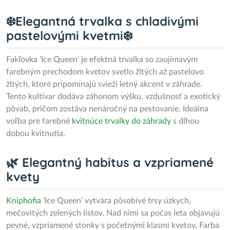
❄️Elegantná trvalka s chladivými
pastelovými kvetmi❄️
Fakľovka ‘Ice Queen’ je efektná trvalka so zaujímavým
farebným prechodom kvetov svetlo žltých až pastelovo
žltých, ktoré pripomínajú svieži letný akcent v záhrade.
Tento kultivar dodáva záhonom výšku, vzdušnosť a exotický
pôvab, pričom zostáva nenáročný na pestovanie. Ideálna
voľba pre farebné
kvitnúce trvalky do záhrady
s dlhou
dobou kvitnutia.
🌿 Elegantný habitus a vzpriamené
kvety
Kniphofia
‘Ice Queen’ vytvára pôsobivé trsy úzkych,
mečovitých zelených listov. Nad nimi sa počas leta objavujú
pevné, vzpriamené stonky s početnými klasmi kvetov. Farba