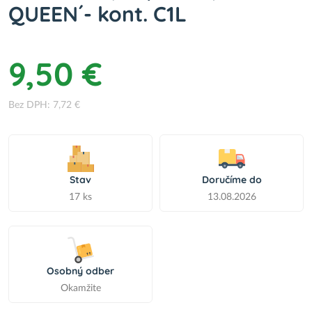
QUEEN´- kont. C1L
9,50 €
Bez DPH: 7,72 €
Stav
Doručíme do
17 ks
13.08.2026
Osobný odber
Okamžite