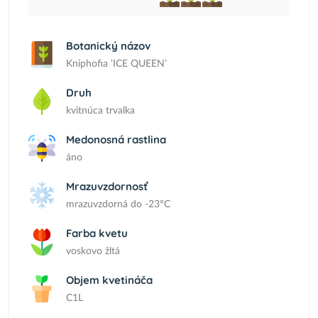
Botanický názov
Kniphofia ‘ICE QUEEN’
Druh
kvitnúca trvalka
Medonosná rastlina
áno
Mrazuvzdornosť
mrazuvzdorná do -23°C
Farba kvetu
voskovo žltá
Objem kvetináča
C1L