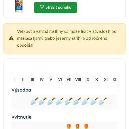
Strážiť ponuku
Veľkosť a vzhľad rastliny sa môže líšiť v závislosti od
mesiaca (jarný alebo jesenný strih) a od ročného
obdobia!
I
II
III
IV
V
VI
VII
VIII
IX
X
XI
XII
Výsadba
Kvitnutie