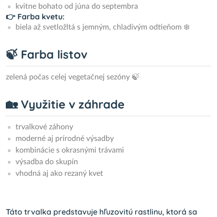
kvitne bohato od júna do septembra
👉 Farba kvetu:
biela až svetložltá s jemným, chladivým odtieňom ❄️
🍃 Farba listov
zelená počas celej vegetačnej sezóny 🍃
🏡 Využitie v záhrade
trvalkové záhony
moderné aj prírodné výsadby
kombinácie s okrasnými trávami
výsadba do skupín
vhodná aj ako rezaný kvet
Táto trvalka predstavuje hľuzovitú rastlinu, ktorá sa