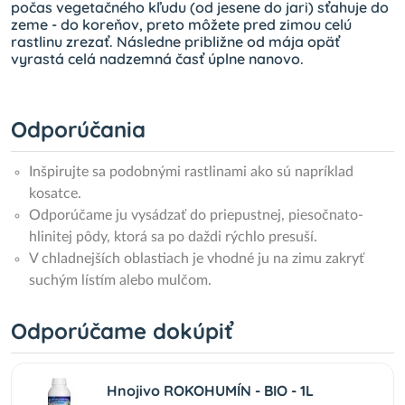
počas vegetačného kľudu (od jesene do jari) sťahuje do
zeme - do koreňov, preto môžete pred zimou celú
rastlinu zrezať. Následne približne od mája opäť
vyrastá celá nadzemná časť úplne nanovo.
Odporúčania
Inšpirujte sa podobnými rastlinami ako sú napríklad
kosatce.
Odporúčame ju vysádzať do priepustnej, piesočnato-
hlinitej pôdy, ktorá sa po daždi rýchlo presuší.
V chladnejších oblastiach je vhodné ju na zimu zakryť
suchým lístím alebo mulčom.
Odporúčame dokúpiť
Hnojivo ROKOHUMÍN - BIO - 1L