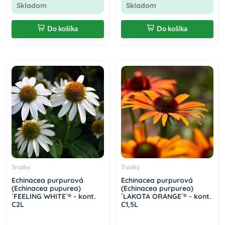
Skladom
Skladom
Do košíka
Do košíka
Trvalky
Trvalky
Echinacea purpurová
Echinacea purpurová
(Echinacea pupurea)
(Echinacea purpurea)
´FEELING WHITE´® - kont.
´LAKOTA ORANGE´® - kont.
C2L
C1,5L