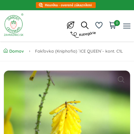
Heuréka - overené zákazníkmi
0
Kategórie
Domov
Fakľovka (Kniphofia) ´ICE QUEEN´- kont. C1L