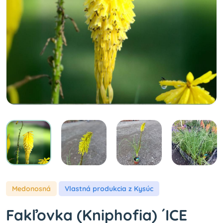
Medonosná
Vlastná produkcia z Kysúc
Fakľovka (Kniphofia) ´ICE