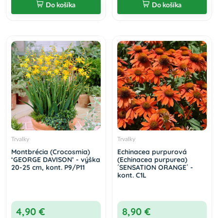
Do košíka
Do košíka
Trvalky
Trvalky
Montbrécia (Crocosmia)
Echinacea purpurová
‘GEORGE DAVISON’ - výška
(Echinacea purpurea)
20-25 cm, kont. P9/P11
´SENSATION ORANGE´ -
kont. C1L
4,90 €
8,90 €