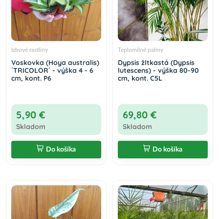
Izbové rastliny
Teplomilné palmy
Voskovka (Hoya australis)
Dypsis žltkastá (Dypsis
´TRICOLOR´ - výška 4 - 6
lutescens) - výška 80-90
cm, kont. P6
cm, kont. C5L
5,90 €
69,80 €
Skladom
Skladom
Do košíka
Do košíka