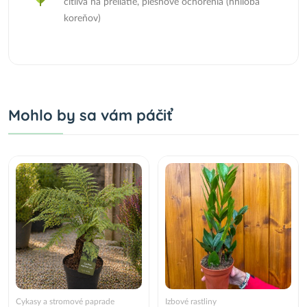
citlivá na preliatie, plesňové ochorenia (hniloba
koreňov)
Mohlo by sa vám páčiť
Cykasy a stromové paprade
Izbové rastliny