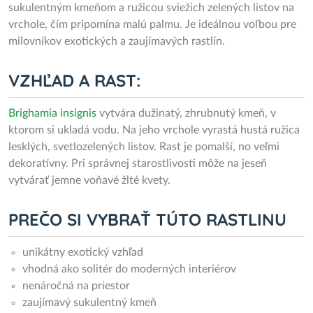
sukulentným kmeňom a ružicou sviežich zelených listov na
vrchole, čím pripomína malú palmu. Je ideálnou voľbou pre
milovníkov exotických a zaujímavých rastlín.
VZHĽAD A RAST:
Brighamia insignis
vytvára dužinatý, zhrubnutý kmeň, v
ktorom si ukladá vodu. Na jeho vrchole vyrastá hustá ružica
lesklých, svetlozelených listov. Rast je pomalší, no veľmi
dekoratívny. Pri správnej starostlivosti môže na jeseň
vytvárať jemne voňavé žlté kvety.
PREČO SI VYBRAŤ TÚTO RASTLINU
unikátny exotický vzhľad
vhodná ako solitér do moderných interiérov
nenáročná na priestor
zaujímavý sukulentný kmeň