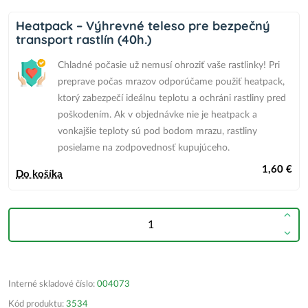
Heatpack – Výhrevné teleso pre bezpečný
transport rastlín (40h.)
Chladné počasie už nemusí ohroziť vaše rastlinky! Pri
preprave počas mrazov odporúčame použiť heatpack,
ktorý zabezpečí ideálnu teplotu a ochráni rastliny pred
poškodením.
Ak v objednávke nie je heatpack
a
vonkajšie teploty sú pod bodom mrazu,
rastliny
posielame na zodpovednosť kupujúceho.
1,60 €
Do košíka
Interné skladové číslo:
004073
Kód produktu:
3534