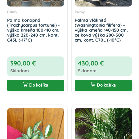
Palmy
Palmy
Palma konopná
Palma vláknitá
(Trachycarpus fortunei) -
(Washingtonia filifera) –
výška kmeňa 100-110 cm,
výška kmeňa 140-150 cm,
výška 220-240 cm, kont.
celková výška 280-300
C45L (-17°C)
cm, kont. C70L (-10°C)
390,00 €
430,00 €
Skladom
Skladom
Do košíka
Do košíka