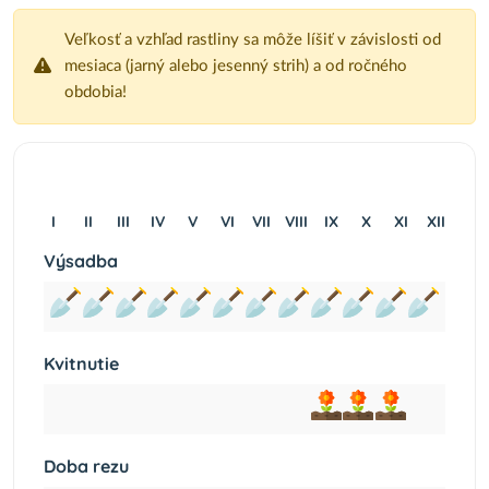
Veľkosť a vzhľad rastliny sa môže líšiť v závislosti od
mesiaca (jarný alebo jesenný strih) a od ročného
obdobia!
I
II
III
IV
V
VI
VII
VIII
IX
X
XI
XII
Výsadba
Kvitnutie
Doba rezu