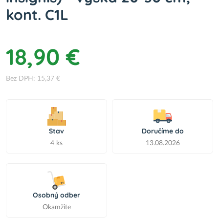
kont. C1L
18,90 €
Bez DPH: 15,37 €
Stav
Doručíme do
4 ks
13.08.2026
Osobný odber
Okamžite