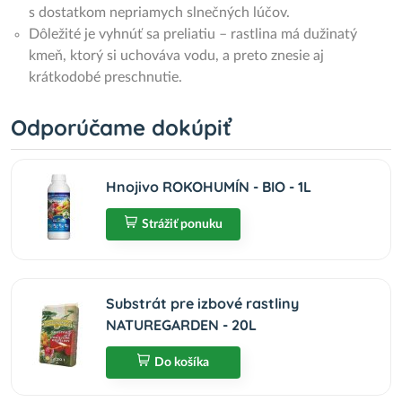
s dostatkom nepriamych slnečných lúčov.
Dôležité je vyhnúť sa preliatiu – rastlina má dužinatý
kmeň, ktorý si uchováva vodu, a preto znesie aj
krátkodobé preschnutie.
Odporúčame dokúpiť
Hnojivo ROKOHUMÍN - BIO - 1L
Strážiť ponuku
Substrát pre izbové rastliny
NATUREGARDEN - 20L
Do košíka