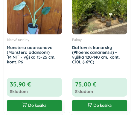
Izbové rastliny
Palmy
Monstera adansonova
Datľovník kanársky
(Monstera adansonii)
(Phoenix canariensis) -
´MINT´ - výška 15-25 cm,
výška 120-140 cm, kont.
kont. P6
C10L (-6°C)
35,90 €
75,00 €
Skladom
Skladom
Do košíka
Do košíka