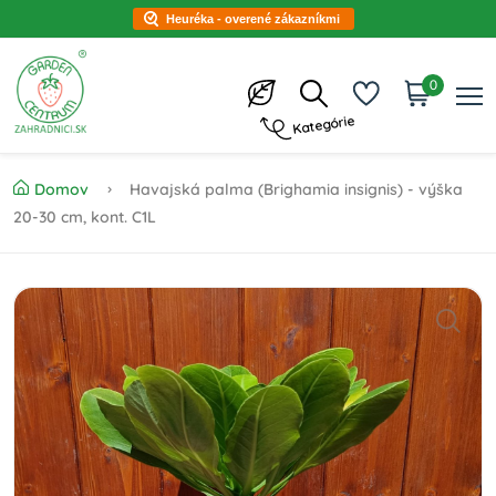
Heuréka - overené zákazníkmi
0
Kategórie
Domov
Havajská palma (Brighamia insignis) - výška
20-30 cm, kont. C1L