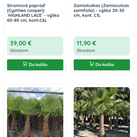
Stromová papraď
Zamiokulkas (Zamioculcas
(Cyathea cooperi)
zamifolia) - výška 20-30
´HIGHLAND LACE´ - výška
cm, kont. C1L
60-80 cm, kont.C6L
39,00 €
11,90 €
Skladom
Skladom
Do košíka
Do košíka