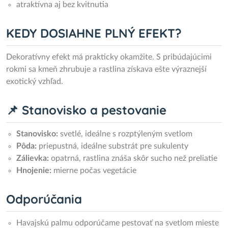
atraktívna aj bez kvitnutia
KEDY DOSIAHNE PLNÝ EFEKT?
Dekoratívny efekt má prakticky okamžite. S pribúdajúcimi
rokmi sa kmeň zhrubuje a rastlina získava ešte výraznejší
exotický vzhľad.
📌 Stanovisko a pestovanie
Stanovisko:
svetlé, ideálne s rozptýleným svetlom
Pôda:
priepustná, ideálne substrát pre sukulenty
Zálievka:
opatrná, rastlina znáša skôr sucho než preliatie
Hnojenie:
mierne počas vegetácie
Odporúčania
Havajskú palmu odporúčame pestovať na svetlom mieste