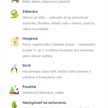
ľahký, dobre priepustný substrát
Zálievka
Mierna až nízka – zalievajte až po preschnutí
substrátu. Rastlina ukladá vodu v kmeni, preto je
citlivá na preliatie.
Hnojenie
Počas vegetačného obdobia (marec – september)
hnojte 1× za 3–4 týždne hnojivom pre sukulenty
alebo izbové rastliny
Strih
nepotrebuje častý strih, keďže rastie pomaly a
udržiava si kompaktný tvar
Použitie
interiérová dekorácia, solitér
Náchylnosť na ochorenia