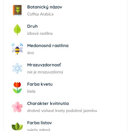
Botanický názov
Coffea Arabica
Druh
izbová rastlina
Medonosná rastlina
áno
Mrazuvzdornosť
nie je mrazuvzdorný
Farba kvetu
biela
Charakter kvitnutia
drobné voňavé kvety podobné jazmínu
Farba listov
svieža zelená