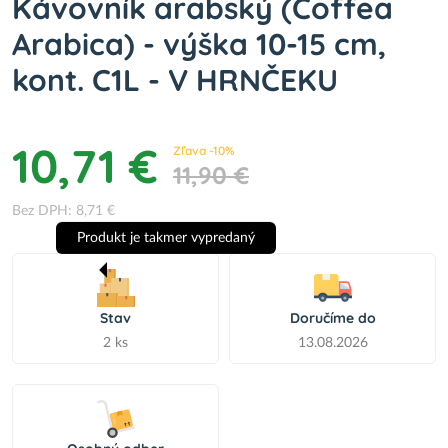
Kávovník arabský (Coffea
Arabica) - výška 10-15 cm,
kont. C1L - V HRNČEKU
10,71 €
Zľava -10%
11,90 €
Bez DPH: 8,71 €
Produkt je takmer vypredaný
Stav
Doručíme do
2 ks
13.08.2026