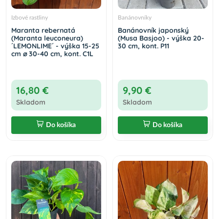
Izbové rastliny
Banánovníky
Maranta rebernatá
Banánovník japonský
(Maranta leuconeura)
(Musa Basjoo) - výška 20-
´LEMONLIME´ - výška 15-25
30 cm, kont. P11
cm ⌀ 30-40 cm, kont. C1L
16,80 €
9,90 €
Skladom
Skladom
Do košíka
Do košíka