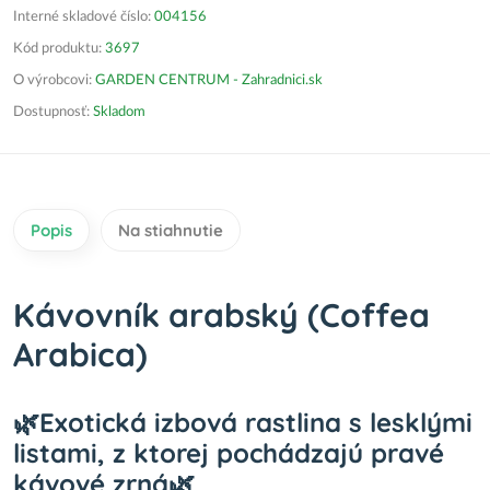
Interné skladové číslo:
004156
Kód produktu:
3697
O výrobcovi:
GARDEN CENTRUM - Zahradnici.sk
Dostupnosť:
Skladom
Popis
Na stiahnutie
Kávovník arabský (Coffea
Arabica)
🌿Exotická izbová rastlina s lesklými
listami, z ktorej pochádzajú pravé
kávové zrná🌿