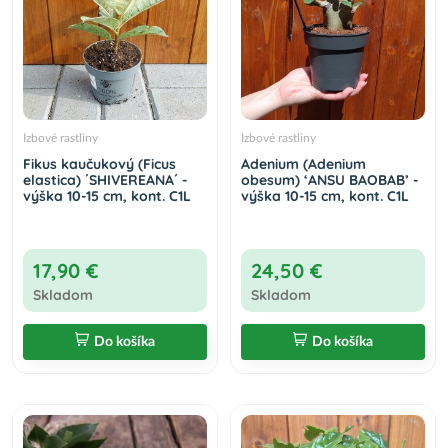
Izbové rastliny
Izbové rastliny
Fikus kaučukový (Ficus
Adenium (Adenium
elastica) ´SHIVEREANA´ -
obesum) ‘ANSU BAOBAB’ -
výška 10-15 cm, kont. C1L
výška 10-15 cm, kont. C1L
17,90 €
24,50 €
Skladom
Skladom
Do košíka
Do košíka