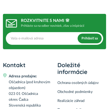
ROZKVITNITE S NAMI 🌸
Prihláste sa na odber noviniek, zliav a inšpirácií
Prihlásiť sa
Kontakt
Doležité
informácie
Adresa predajne:
Oščadnica (pod kruhovým
Ochrana osobných údajov
objazdom)
Obchodné podmienky
023 01 Oščadnica
okres Čadca
Realizácie záhrad
Slovenská republika