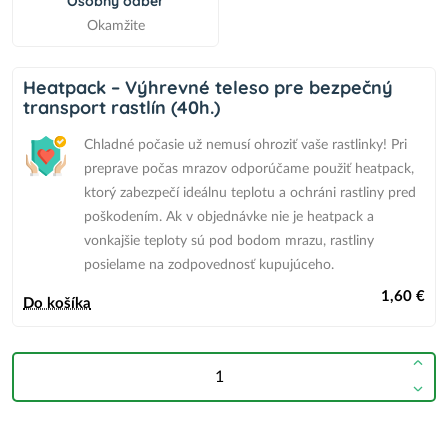
Osobný odber
Okamžite
Heatpack – Výhrevné teleso pre bezpečný
transport rastlín (40h.)
Chladné počasie už nemusí ohroziť vaše rastlinky! Pri
preprave počas mrazov odporúčame použiť heatpack,
ktorý zabezpečí ideálnu teplotu a ochráni rastliny pred
poškodením.
Ak v objednávke nie je heatpack
a
vonkajšie teploty sú pod bodom mrazu,
rastliny
posielame na zodpovednosť kupujúceho.
1,60 €
Do košíka