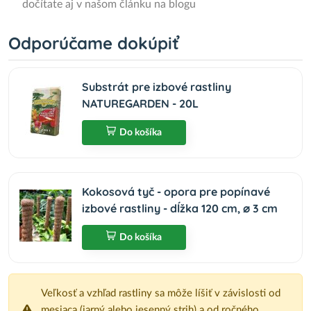
dočítate aj v našom článku na blogu
Odporúčame dokúpiť
Substrát pre izbové rastliny
NATUREGARDEN - 20L
Do košíka
Kokosová tyč - opora pre popínavé
izbové rastliny - dĺžka 120 cm, ⌀ 3 cm
Do košíka
Veľkosť a vzhľad rastliny sa môže líšiť v závislosti od
mesiaca (jarný alebo jesenný strih) a od ročného