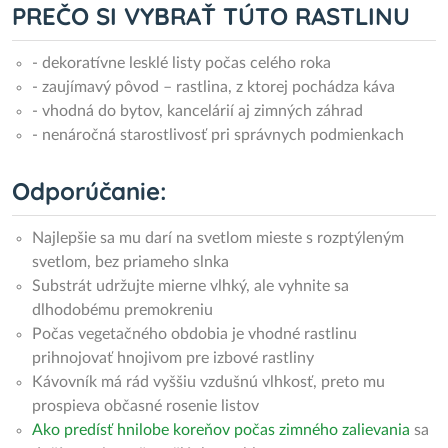
PREČO SI VYBRAŤ TÚTO RASTLINU
- dekoratívne lesklé listy počas celého roka
- zaujímavý pôvod – rastlina, z ktorej pochádza káva
- vhodná do bytov, kancelárií aj zimných záhrad
- nenáročná starostlivosť pri správnych podmienkach
Odporúčanie:
Najlepšie sa mu darí na svetlom mieste s rozptýleným
svetlom, bez priameho slnka
Substrát udržujte mierne vlhký, ale vyhnite sa
dlhodobému premokreniu
Počas vegetačného obdobia je vhodné rastlinu
prihnojovať hnojivom pre izbové rastliny
Kávovník má rád vyššiu vzdušnú vlhkosť, preto mu
prospieva občasné rosenie listov
Ako predísť hnilobe koreňov počas zimného zalievania
sa