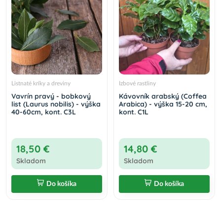
Listnaté kríky a dreviny
Izbové rastliny
Vavrín pravý - bobkový
Kávovník arabský (Coffea
list (Laurus nobilis) - výška
Arabica) - výška 15-20 cm,
40-60cm, kont. C3L
kont. C1L
18,50 €
14,80 €
Skladom
Skladom
Do košíka
Do košíka