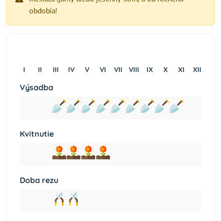
obdobia!
I
II
III
IV
V
VI
VII
VIII
IX
X
XI
XII
Výsadba
Kvitnutie
Doba rezu