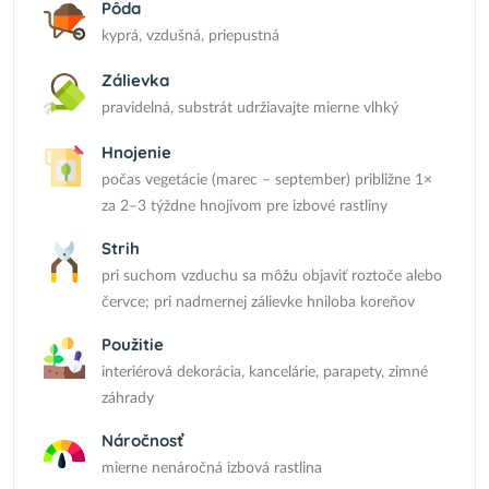
Pôda
kyprá, vzdušná, priepustná
Zálievka
pravidelná, substrát udržiavajte mierne vlhký
Hnojenie
počas vegetácie (marec – september) približne 1×
za 2–3 týždne hnojivom pre izbové rastliny
Strih
pri suchom vzduchu sa môžu objaviť roztoče alebo
červce; pri nadmernej zálievke hniloba koreňov
Použitie
interiérová dekorácia, kancelárie, parapety, zimné
záhrady
Náročnosť
mierne nenáročná izbová rastlina