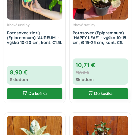
Izbové rastliny
Izbové rastliny
Potosovec zlatý
Potosovec (Epipremnum)
(Epipremnum) ´AUREUM´ -
´HAPPY LEAF´ - výška 10-15
výška 10-20 cm, kont. C1.5L
cm, Ø 15-25 cm, kont. C1L
10,71 €
8,90 €
11,90 €
Skladom
Skladom
Do košíka
Do košíka