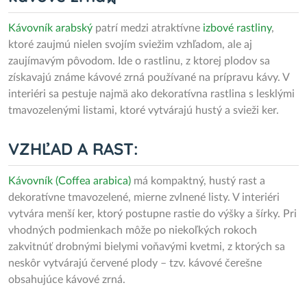
Kávovník arabský
patrí medzi atraktívne
izbové rastliny
,
ktoré zaujmú nielen svojím sviežim vzhľadom, ale aj
zaujímavým pôvodom. Ide o rastlinu, z ktorej plodov sa
získavajú známe kávové zrná používané na prípravu kávy. V
interiéri sa pestuje najmä ako dekoratívna rastlina s lesklými
tmavozelenými listami, ktoré vytvárajú hustý a svieži ker.
VZHĽAD A RAST:
Kávovník (Coffea arabica)
má kompaktný, hustý rast a
dekoratívne tmavozelené, mierne zvlnené listy. V interiéri
vytvára menší ker, ktorý postupne rastie do výšky a šírky. Pri
vhodných podmienkach môže po niekoľkých rokoch
zakvitnúť drobnými bielymi voňavými kvetmi, z ktorých sa
neskôr vytvárajú červené plody – tzv. kávové čerešne
obsahujúce kávové zrná.