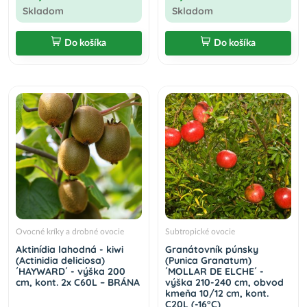
Skladom
Skladom
Do košíka
Do košíka
Ovocné kríky a drobné ovocie
Subtropické ovocie
Aktinídia lahodná - kiwi
Granátovník púnsky
(Actinidia deliciosa)
(Punica Granatum)
´HAYWARD´ - výška 200
´MOLLAR DE ELCHE´ -
cm, kont. 2x C60L – BRÁNA
výška 210-240 cm, obvod
kmeňa 10/12 cm, kont.
C20L (-16°C)