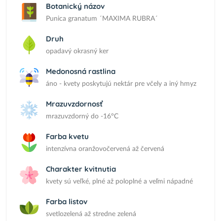
Botanický názov
Punica granatum ´MAXIMA RUBRA´
Druh
opadavý okrasný ker
Medonosná rastlina
áno - kvety poskytujú nektár pre včely a iný hmyz
Mrazuvzdornosť
mrazuvzdorný do -16°C
Farba kvetu
intenzívna oranžovočervená až červená
Charakter kvitnutia
kvety sú veľké, plné až poloplné a veľmi nápadné
Farba listov
svetlozelená až stredne zelená