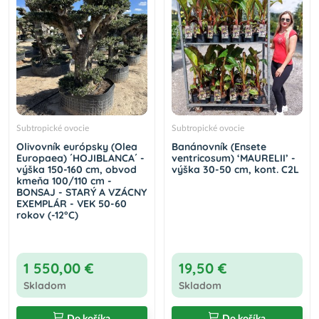
Subtropické ovocie
Subtropické ovocie
Olivovník európsky (Olea
Banánovník (Ensete
Europaea) ´HOJIBLANCA´ -
ventricosum) ‘MAURELII’ -
výška 150-160 cm, obvod
výška 30-50 cm, kont. C2L
kmeňa 100/110 cm -
BONSAJ - STARÝ A VZÁCNY
EXEMPLÁR - VEK 50-60
rokov (-12°C)
1 550,00 €
19,50 €
Skladom
Skladom