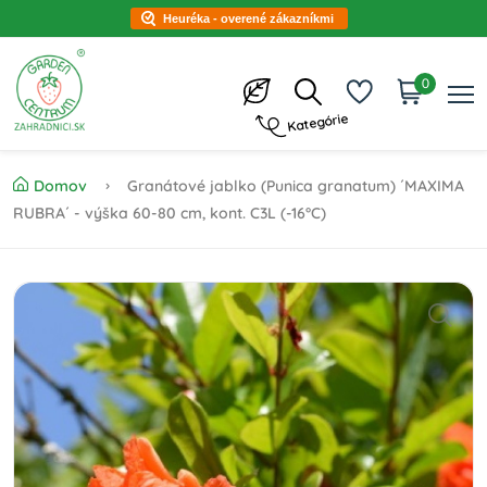
Heuréka - overené zákazníkmi
0
Kategórie
Domov
Granátové jablko (Punica granatum) ´MAXIMA
RUBRA´ - výška 60-80 cm, kont. C3L (-16°C)