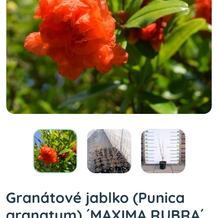
Granátové jablko (Punica
granatum) ´MAXIMA RUBRA´