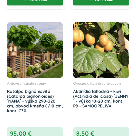
Do košíka
Do košíka
Alejové a listnaté stromy
Ovocné kríky a drobné ovocie
Katalpa bignóniovitá
Aktinídia lahodná - kiwi
(Catalpa bignonioides)
(Actinidia deliciosa) ´JENNY
´NANA´ - výška 290-320
´ - výška 10-20 cm, kont.
cm, obvod kmeňa 8/10 cm,
P9 - SAMOOPELIVÁ
kont. C30L
95,00 €
8,50 €