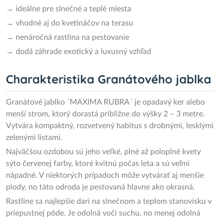
→ ideálne pre slnečné a teplé miesta
→ vhodné aj do kvetináčov na terasu
→ nenáročná rastlina na pestovanie
→ dodá záhrade exotický a luxusný vzhľad
Charakteristika Granátového jablka
Granátové jablko ´MAXIMA RUBRA´ je opadavý ker alebo
menší strom, ktorý dorastá približne do výšky 2 – 3 metre.
Vytvára kompaktný, rozvetvený habitus s drobnými, lesklými
zelenými listami.
Najväčšou ozdobou sú jeho veľké, plné až poloplné kvety
sýto červenej farby, ktoré kvitnú počas leta a sú veľmi
nápadné. V niektorých prípadoch môže vytvárať aj menšie
plody, no táto odroda je pestovaná hlavne ako okrasná.
Rastline sa najlepšie darí na slnečnom a teplom stanovisku v
priepustnej pôde. Je odolná voči suchu, no menej odolná