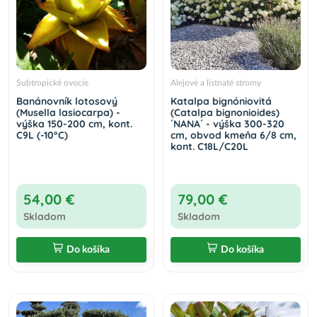
Subtropické ovocie
Alejové a listnaté stromy
Banánovník lotosový
Katalpa bignóniovitá
(Musella lasiocarpa) -
(Catalpa bignonioides)
výška 150-200 cm, kont.
´NANA´ - výška 300-320
C9L (-10°C)
cm, obvod kmeňa 6/8 cm,
kont. C18L/C20L
54,00 €
79,00 €
Skladom
Skladom
Do košíka
Do košíka