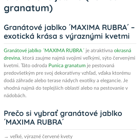
granatum)
Granátové jablko ´MAXIMA RUBRA´ –
exotická krása s výraznými kvetmi
Granátové jablko ´MAXIMA RUBRA´
je atraktívna
okrasná
drevina
, ktorá zaujme najmä svojimi veľkými, sýto červenými
kvetmi. Táto odroda
Punica granatum
je pestovaná
predovšetkým pre svoj dekoratívny vzhľad, vďaka ktorému
dodá záhrade alebo terase nádych exotiky a elegancie. Je
vhodná najmä do teplejších oblastí alebo na pestovanie v
nádobách.
Prečo si vybrať granátové jablko
´MAXIMA RUBRA´
→ veľké, výrazné červené kvety