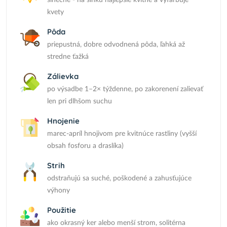
slnečné - na slnku najlepšie kvitne a vyfarbuje
kvety
Pôda
priepustná, dobre odvodnená pôda, ľahká až
stredne ťažká
Zálievka
po výsadbe 1–2× týždenne, po zakorenení zalievať
len pri dlhšom suchu
Hnojenie
marec-apríl hnojivom pre kvitnúce rastliny (vyšší
obsah fosforu a draslíka)
Strih
odstraňujú sa suché, poškodené a zahusťujúce
výhony
Použitie
ako okrasný ker alebo menší strom, solitérna