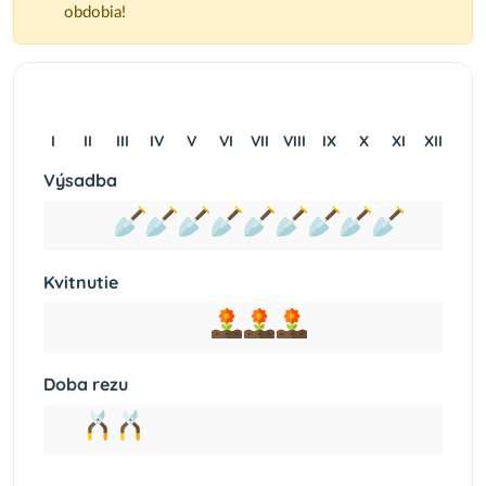
obdobia!
I
II
III
IV
V
VI
VII
VIII
IX
X
XI
XII
Výsadba
Kvitnutie
Doba rezu